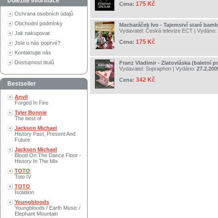
Důležité informace
175 Kč
Cena:
Ochrana osobních údajů
Obchodní podmínky
Macharáček Ivo - Tajemství staré bamb
Vydavatel:
Česká televize ECT
| Vydáno:
Jak nakupovat
175 Kč
Cena:
Jste u nás poprvé?
Kontaktujte nás
Dostupnost titulů
Franz Vladimir - Zlatovláska (baletní 
Vydavatel:
Supraphon
| Vydáno:
27.2.200
342 Kč
Cena:
Bestseller
Anvil
Forged In Fire
Tyler Bonnie
The best of
Jackson Michael
History Past, Present And
Future
Jackson Michael
Blood On The Dance Floor -
History In The Mix
TOTO
Toto IV
TOTO
Isolation
Youngbloods
Youngbloods / Earth Music /
Elephant Mountain