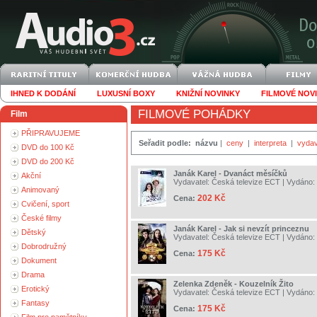
IHNED K DODÁNÍ
LUXUSNÍ BOXY
KNIŽNÍ NOVINKY
FILMOVÉ NOV
FILMOVÉ POHÁDKY
Film
PŘIPRAVUJEME
Seřadit podle:
názvu
|
ceny
|
interpreta
|
vydav
DVD do 100 Kč
DVD do 200 Kč
Janák Karel - Dvanáct měsíčků
Akční
Vydavatel:
Česká televize ECT
| Vydáno:
Animovaný
202 Kč
Cena:
Cvičení, sport
České filmy
Janák Karel - Jak si nevzít princeznu
Dětský
Vydavatel:
Česká televize ECT
| Vydáno:
Dobrodružný
175 Kč
Cena:
Dokument
Drama
Zelenka Zdeněk - Kouzelník Žito
Erotický
Vydavatel:
Česká televize ECT
| Vydáno:
Fantasy
175 Kč
Cena: