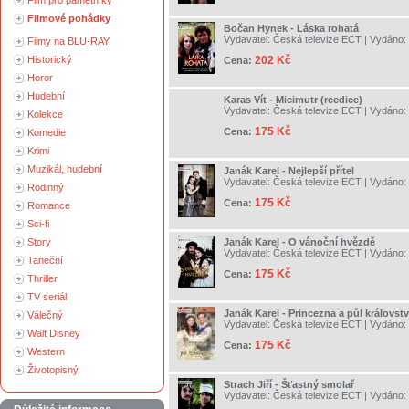
Film pro pamětníky
Filmové pohádky
Bočan Hynek - Láska rohatá
Vydavatel:
Česká televize ECT
| Vydáno:
Filmy na BLU-RAY
Historický
202 Kč
Cena:
Horor
Hudební
Karas Vít - Micimutr (reedice)
Vydavatel:
Česká televize ECT
| Vydáno:
Kolekce
175 Kč
Cena:
Komedie
Krimi
Muzikál, hudební
Janák Karel - Nejlepší přítel
Vydavatel:
Česká televize ECT
| Vydáno:
Rodinný
175 Kč
Cena:
Romance
Sci-fi
Story
Janák Karel - O vánoční hvězdě
Vydavatel:
Česká televize ECT
| Vydáno:
Taneční
175 Kč
Cena:
Thriller
TV seriál
Janák Karel - Princezna a půl královstv
Válečný
Vydavatel:
Česká televize ECT
| Vydáno:
Walt Disney
175 Kč
Cena:
Western
Životopisný
Strach Jiří - Šťastný smolař
Vydavatel:
Česká televize ECT
| Vydáno: