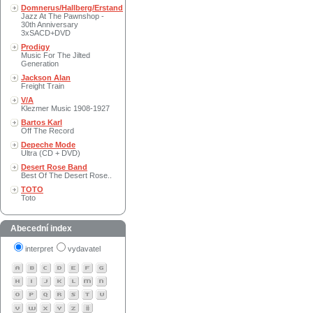
Domnerus/Hallberg/Erstand
Jazz At The Pawnshop -
30th Anniversary
3xSACD+DVD
Prodigy
Music For The Jilted
Generation
Jackson Alan
Freight Train
V/A
Klezmer Music 1908-1927
Bartos Karl
Off The Record
Depeche Mode
Ultra (CD + DVD)
Desert Rose Band
Best Of The Desert Rose..
TOTO
Toto
Abecední index
interpret
vydavatel