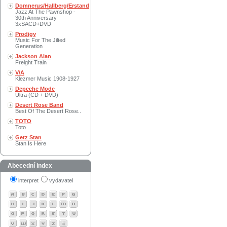
Domnerus/Hallberg/Erstand
Jazz At The Pawnshop -
30th Anniversary
3xSACD+DVD
Prodigy
Music For The Jilted
Generation
Jackson Alan
Freight Train
V/A
Klezmer Music 1908-1927
Depeche Mode
Ultra (CD + DVD)
Desert Rose Band
Best Of The Desert Rose..
TOTO
Toto
Getz Stan
Stan Is Here
Abecední index
interpret
vydavatel