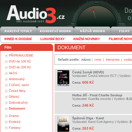
IHNED K DODÁNÍ
LUXUSNÍ BOXY
KNIŽNÍ NOVINKY
FILMOVÉ NOV
DOKUMENT
Film
PŘIPRAVUJEME
Seřadit podle:
názvu
|
ceny
|
interpreta
|
vydav
DVD do 100 Kč
DVD do 200 Kč
Český žurnál (6DVD)
Akční
Vydavatel:
Česká televize ECT
| Vydáno:
Animovaný
606 Kč
Cena:
Cvičení, sport
České filmy
Holba Jiří - Feral Charlie Soukup
Dětský
Vydavatel:
Guerilla records
| Vydáno:
8.1
Dobrodružný
246 Kč
Cena:
Dokument
Drama
Špátová Olga - Karel
Erotický
Vydavatel:
Karel Gott Agency
| Vydáno:
2
Fantasy
263 Kč
Cena: