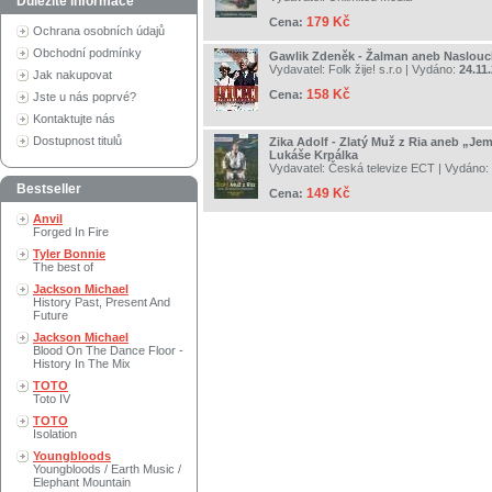
Důležité informace
179 Kč
Cena:
Ochrana osobních údajů
Obchodní podmínky
Gawlik Zdeněk - Žalman aneb Naslou
Vydavatel:
Folk žije! s.r.o
| Vydáno:
24.11
Jak nakupovat
158 Kč
Cena:
Jste u nás poprvé?
Kontaktujte nás
Dostupnost titulů
Zika Adolf - Zlatý Muž z Ria aneb „Je
Lukáše Krpálka
Vydavatel:
Česká televize ECT
| Vydáno:
Bestseller
149 Kč
Cena:
Anvil
Forged In Fire
Tyler Bonnie
The best of
Jackson Michael
History Past, Present And
Future
Jackson Michael
Blood On The Dance Floor -
History In The Mix
TOTO
Toto IV
TOTO
Isolation
Youngbloods
Youngbloods / Earth Music /
Elephant Mountain