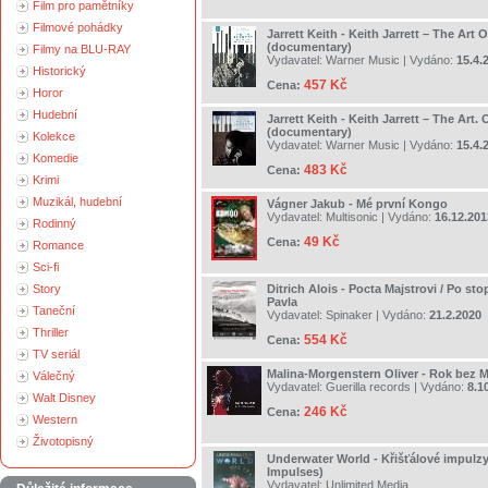
Film pro pamětníky
Filmové pohádky
Jarrett Keith - Keith Jarrett – The Art 
(documentary)
Filmy na BLU-RAY
Vydavatel:
Warner Music
| Vydáno:
15.4.
Historický
457 Kč
Cena:
Horor
Hudební
Jarrett Keith - Keith Jarrett – The Art.
(documentary)
Kolekce
Vydavatel:
Warner Music
| Vydáno:
15.4.
Komedie
483 Kč
Cena:
Krimi
Muzikál, hudební
Vágner Jakub - Mé první Kongo
Vydavatel:
Multisonic
| Vydáno:
16.12.201
Rodinný
49 Kč
Cena:
Romance
Sci-fi
Story
Ditrich Alois - Pocta Majstrovi / Po st
Pavla
Taneční
Vydavatel:
Spinaker
| Vydáno:
21.2.2020
Thriller
554 Kč
Cena:
TV seriál
Malina-Morgenstern Oliver - Rok bez
Válečný
Vydavatel:
Guerilla records
| Vydáno:
8.1
Walt Disney
246 Kč
Cena:
Western
Životopisný
Underwater World - Křišťálové impulzy 
Impulses)
Vydavatel:
Unlimited Media