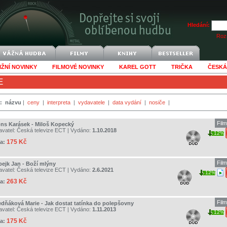
Hledání:
Rozš
IŽNÍ NOVINKY
FILMOVÉ NOVINKY
KAREL GOTT
TRIČKA
ČESKÁ
E
:
názvu
|
ceny
|
interpreta
|
vydavatele
|
data vydání
|
nosiče
|
Fil
ons Karásek - Miloš Kopecký
avatel:
Česká televize ECT
| Vydáno:
1.10.2018
12%
175 Kč
a:
Fil
bejk Jan - Boží mlýny
avatel:
Česká televize ECT
| Vydáno:
2.6.2021
12%
263 Kč
a:
Fil
edňáková Marie - Jak dostat tatínka do polepšovny
avatel:
Česká televize ECT
| Vydáno:
1.11.2013
12%
175 Kč
a: