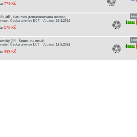
774 Kč
a:
Fil
ák Jiří - Saturnin (remasterovaná reedice)
avatel:
Česká televize ECT
| Vydáno:
26.3.2019
12%
175 Kč
a:
Fil
umský Jiří - Špunti na cestě
avatel:
Česká televize ECT
| Vydáno:
12.5.2022
12%
439 Kč
a: