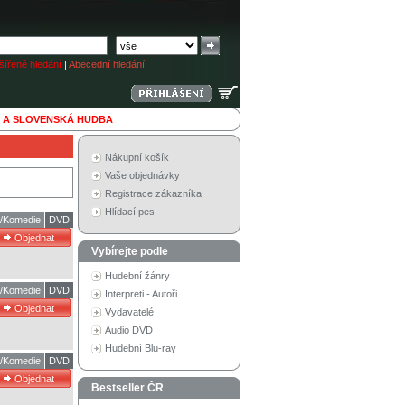
ířené hledání
|
Abecední hledání
 A SLOVENSKÁ HUDBA
Nákupní košík
Vaše objednávky
Registrace zákazníka
Hlídací pes
m/Komedie
DVD
Vybírejte podle
Hudební žánry
m/Komedie
DVD
Interpreti - Autoři
Vydavatelé
Audio DVD
Hudební Blu-ray
m/Komedie
DVD
Bestseller ČR