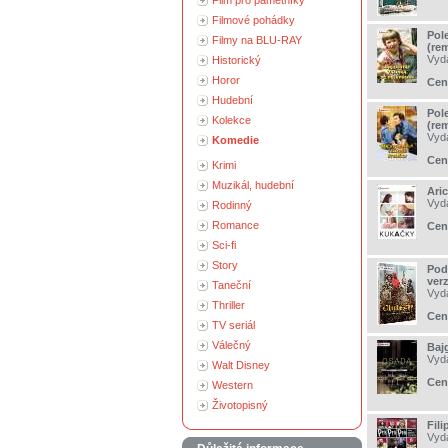
Film pro pamětníky
Filmové pohádky
Pol
Filmy na BLU-RAY
(re
Vyd
Historický
Horor
Cen
Hudební
Pol
Kolekce
(re
Vyd
Komedie
Cen
Krimi
Muzikál, hudební
Ari
Vyd
Rodinný
Romance
Cen
Sci-fi
Story
Pod
ver
Taneční
Vyd
Thriller
Cen
TV seriál
Válečný
Baj
Vyd
Walt Disney
Cen
Western
Životopisný
Fili
Vyd