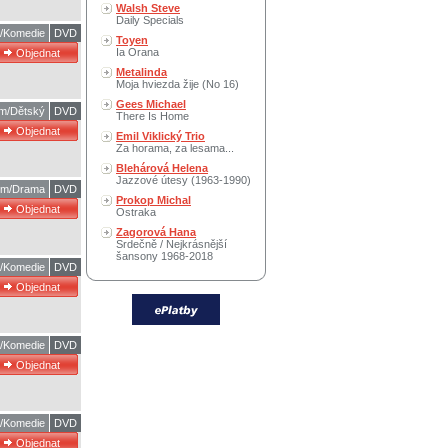
Walsh Steve
Daily Specials
m/Komedie
DVD
Toyen
Ia Orana
Metalinda
Moja hviezda žije (No 16)
Gees Michael
lm/Dětský
DVD
There Is Home
Emil Viklický Trio
Za horama, za lesama...
Blehárová Helena
Jazzové útesy (1963-1990)
ilm/Drama
DVD
Prokop Michal
Ostraka
Zagorová Hana
Srdečně / Nejkrásnější
šansony 1968-2018
m/Komedie
DVD
m/Komedie
DVD
m/Komedie
DVD