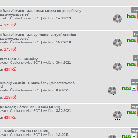
Fil
edňáková Marie - Jak dostat tatínka do polepšovny
masterovaná verze)
12%
avatel:
Česká televize ECT
| Vydáno:
14.3.2019
175 Kč
a:
Fi
edňáková Marie - Jak vytrhnout velrybě stoličku
masterovaná verze)
12%
avatel:
Česká televize ECT
| Vydáno:
15.2.2018
175 Kč
a:
F
chtev Biser A. - Kukačky
avatel:
Česká televize ECT
| Vydáno:
30.4.2021
12%
439 Kč
a:
Fil
skalský Zdeněk - Ohnivé ženy (remasterovaná
ze)
12%
avatel:
Česká televize ECT
| Vydáno:
8.9.2021
219 Kč
a:
Fil
gar Radek; Bártek Jan - Osada (4DVD)
avatel:
Česká televize ECT
| Vydáno:
3.12.2021
12%
439 Kč
a:
Fil
p František - Pra Pra Pra (7DVD)
avatel:
Česká televize ECT
| Vydáno:
1.1.2011
12%