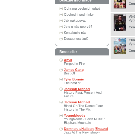
Důležité informace
Cen
Ochrana osobních údajů
Obchodní podmínky
Věrč
Vyd
Jak nakupovat
Jste u nás poprvé?
Cen
Kontaktujte nás
Dostupnost titulů
Chl
Vyd
Cen
Bestseller
Anvil
Forged In Fire
James Gang
Best Of
Tyler Bonnie
The best of
Jackson Michael
History Past, Present And
Future
Jackson Michael
Blood On The Dance Floor -
History In The Mix
Youngbloods
Youngbloods / Earth Music /
Elephant Mountain
Domnerus/Hallberg/Erstand
Jazz At The Pawnshop -