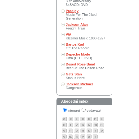
30th Anniversary
3xSACD+DVD
Prodigy
Music For The Jilted
Generation
Jackson Alan
Freight Train
V/A
Klezmer Music 1908-1927
Bartos Karl
Off The Record
Depeche Mode
Ultra (CD + DVD)
Desert Rose Band
Best Of The Desert Rose..
Getz Stan
Stan Is Here
Jackson Michael
Dangerous
Abecední index
interpret
vydavatel