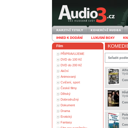
IHNED K DODÁNÍ
LUXUSNÍ BOXY
KN
KOMEDI
Film
PŘIPRAVUJEME
Seřadit podle
DVD do 100 Kč
DVD do 200 Kč
Alf
Akční
Vyd
Animovaný
Cen
Cvičení, sport
České filmy
Hře
Dětský
Vyd
Dobrodružný
Cen
Dokument
Drama
Pol
Erotický
Vyd
Fantasy
Cen