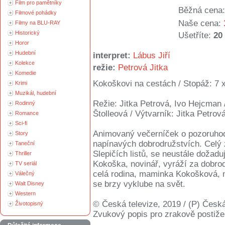
Film pro pamětníky
Běžná cena:
Filmové pohádky
Naše cena:
Filmy na BLU-RAY
Historický
Ušetříte:
20
Horor
Hudební
interpret:
Lábus Jiří
Kolekce
režie:
Petrová Jitka
Komedie
Kokoškovi na cestách / Stopáž: 7 x
Krimi
Muzikál, hudební
Režie: Jitka Petrová, Ivo Hejcman 
Rodinný
Štolleová / Výtvarník: Jitka Petrov
Romance
Sci-fi
Animovaný večerníček o pozoruhodn
Story
napínavých dobrodružstvích. Celý 
Taneční
Slepičích listů, se neustále dožadu
Thriller
Kokoška, novinář, vyráží za dobro
TV seriál
celá rodina, maminka Kokošková, m
Válečný
se brzy vyklube na svět.
Walt Disney
Western
© Česká televize, 2019 / (P) Česká 
Životopisný
Zvukový popis pro zrakově postiž