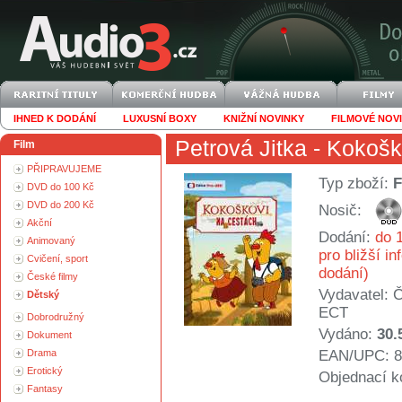
IHNED K DODÁNÍ
LUXUSNÍ BOXY
KNIŽNÍ NOVINKY
FILMOVÉ NOV
Petrová Jitka
- Kokošk
Film
PŘIPRAVUJEME
Typ zboží:
F
DVD do 100 Kč
DVD do 200 Kč
Nosič:
Akční
Dodání:
do 1
Animovaný
pro bližší i
Cvičení, sport
dodání)
České filmy
Vydavatel:
Č
Dětský
ECT
Dobrodružný
Vydáno:
30.
Dokument
Drama
EAN/UPC: 8
Erotický
Objednací k
Fantasy