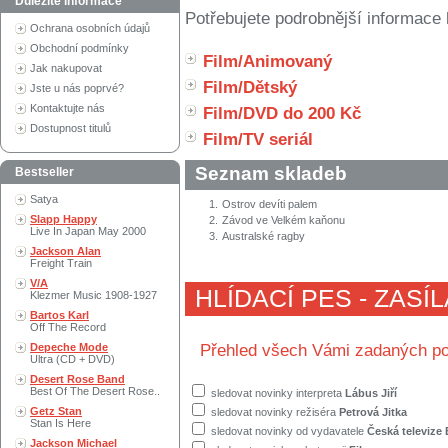
Důležité informace
Potřebujete podrobnější informace 
Ochrana osobních údajů
Obchodní podmínky
Film/Animovaný
Jak nakupovat
Film/Dětský
Jste u nás poprvé?
Kontaktujte nás
Film/DVD do 200 Kč
Dostupnost titulů
Film/TV seriál
Seznam skladeb
Bestseller
Satya
1.
Ostrov devíti palem
Slapp Happy
2.
Závod ve Velkém kaňonu
Live In Japan May 2000
3.
Australské ragby
Jackson Alan
Freight Train
V/A
HLÍDACÍ PES - ZASÍ
Klezmer Music 1908-1927
Bartos Karl
Off The Record
Depeche Mode
Přehled všech Vámi zadaných po
Ultra (CD + DVD)
Desert Rose Band
Best Of The Desert Rose..
sledovat novinky interpreta
Lábus Jiří
Getz Stan
sledovat novinky režiséra
Petrová Jitka
Stan Is Here
sledovat novinky od vydavatele
Česká televize
Jackson Michael