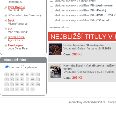
sledovat novinky v kategorii
Film
Dangerous
sledovat novinky v oddělení
Film/Animovaný
Tyler Bonnie
Greatest Hits
sledovat novinky v oddělení
Film/Dětský
Iii Decades Live Ceremony
sledovat novinky v oddělení
Film/DVD do 200 K
sledovat novinky v oddělení
Film/TV seriál
Beck
Midnite Vultures
emailová adresa:
V/A
Man You Swing!
NEJBLIŽŠÍ TITULY V
Storm Force
Age Of Fear
Pendragon
Hutka Jaroslav - Skleněný den
Love Over Fear
Vydavatel:
Galen
| Vydáno:
24.5.2019
263 Kč
Cena:
Abecední index
Kachyňa Karel - Vlak dětství a naděje
interpret
vydavatel
verze)
Vydavatel:
Česká televize ECT
| Vydáno:
263 Kč
Cena:
Internetový obchod Audio3.cz - Soběši