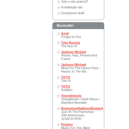
Jste u nás poprvé?
Kontaktujte nás
Dostupnost titulů
Bestseller
Anvil
Forged In Fire
Tyler Bonnie
The best of
Jackson Michael
History Past, Present And
Future
Jackson Michael
Blood On The Dance Floor -
History In The Mix
TOTO
Toto IV
TOTO
Isolation
Youngbloods
Youngbloods / Earth Music /
Elephant Mountain
Domnerus/Hallberg/Erstand
Jazz At The Pawnshop -
30th Anniversary
3xSACD+DVD
Prodigy
Music For The Jilted