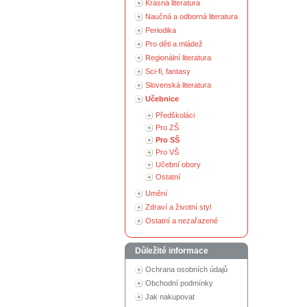
Krásná literatura
Naučná a odborná literatura
Periodika
Pro děti a mládež
Regionální literatura
Sci-fi, fantasy
Slovenská literatura
Učebnice
Předškoláci
Pro ZŠ
Pro SŠ
Pro VŠ
Učební obory
Ostatní
Umění
Zdraví a životní styl
Ostatní a nezařazené
Důležité informace
Ochrana osobních údajů
Obchodní podmínky
Jak nakupovat