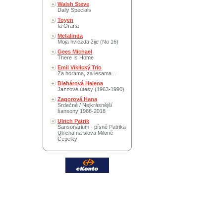
Walsh Steve
Daily Specials
Toyen
Ia Orana
Metalinda
Moja hviezda žije (No 16)
Gees Michael
There Is Home
Emil Viklický Trio
Za horama, za lesama...
Blehárová Helena
Jazzové útesy (1963-1990)
Zagorová Hana
Srdečně / Nejkrásnější
šansony 1968-2018
Ulrich Patrik
Šansonárium - písně Patrika
Ulricha na slova Miloně
Čepelky