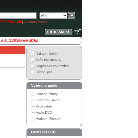
ířené hledání
|
Abecední hledání
 A SLOVENSKÁ HUDBA
Nákupní košík
Vaše objednávky
Registrace zákazníka
Hlídací pes
Vybírejte podle
Hudební žánry
Interpreti - Autoři
Vydavatelé
Audio DVD
Hudební Blu-ray
Bestseller ČR