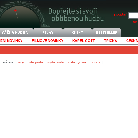
Hledání:
Rozš
IŽNÍ NOVINKY
FILMOVÉ NOVINKY
KAREL GOTT
TRIČKA
ČESKÁ
:
názvu
|
ceny
|
interpreta
|
vydavatele
|
data vydání
|
nosiče
|