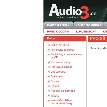
IHNED K DODÁNÍ
LUXUSNÍ BOXY
KN
PRO SŠ
Knihy
PŘIPRAVUJEME
Seřadit podle
Astrologie, ezoterika
Audioknihy - mluvené slovo
na CD
Cestování, mapy
Dárkové publikace
Dítě a rodina
Dokument
Domov
Historie
Hudební cizojazyčné
Jazyky
Kalendáře, diáře a
poznámkové bloky