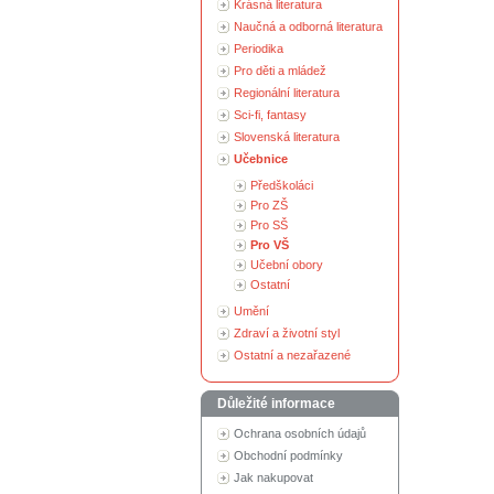
Krásná literatura
Naučná a odborná literatura
Periodika
Pro děti a mládež
Regionální literatura
Sci-fi, fantasy
Slovenská literatura
Učebnice
Předškoláci
Pro ZŠ
Pro SŠ
Pro VŠ
Učební obory
Ostatní
Umění
Zdraví a životní styl
Ostatní a nezařazené
Důležité informace
Ochrana osobních údajů
Obchodní podmínky
Jak nakupovat