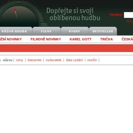
Hledání:
Rozš
IŽNÍ NOVINKY
FILMOVÉ NOVINKY
KAREL GOTT
TRIČKA
ČESKÁ
:
názvu
|
ceny
|
interpreta
|
vydavatele
|
data vydání
|
nosiče
|