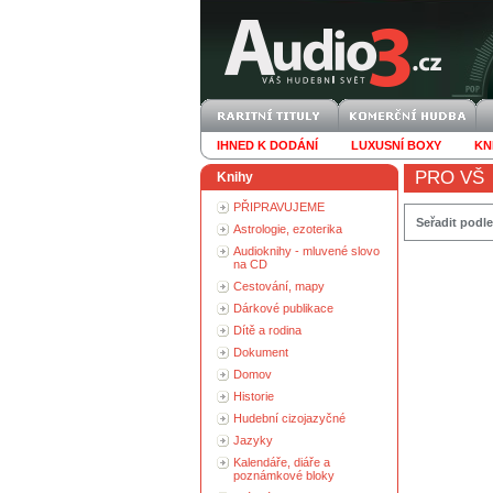
IHNED K DODÁNÍ
LUXUSNÍ BOXY
KN
PRO VŠ
Knihy
PŘIPRAVUJEME
Seřadit podle
Astrologie, ezoterika
Audioknihy - mluvené slovo
na CD
Cestování, mapy
Dárkové publikace
Dítě a rodina
Dokument
Domov
Historie
Hudební cizojazyčné
Jazyky
Kalendáře, diáře a
poznámkové bloky