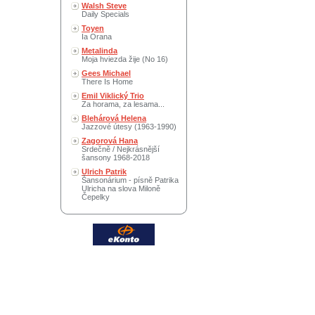
Walsh Steve
Daily Specials
Toyen
Ia Orana
Metalinda
Moja hviezda žije (No 16)
Gees Michael
There Is Home
Emil Viklický Trio
Za horama, za lesama...
Blehárová Helena
Jazzové útesy (1963-1990)
Zagorová Hana
Srdečně / Nejkrásnější
šansony 1968-2018
Ulrich Patrik
Šansonárium - písně Patrika
Ulricha na slova Miloně
Čepelky