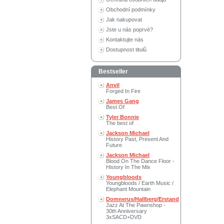
Obchodní podmínky
Jak nakupovat
Jste u nás poprvé?
Kontaktujte nás
Dostupnost titulů
Bestseller
Anvil
Forged In Fire
James Gang
Best Of
Tyler Bonnie
The best of
Jackson Michael
History Past, Present And
Future
Jackson Michael
Blood On The Dance Floor -
History In The Mix
Youngbloods
Youngbloods / Earth Music /
Elephant Mountain
Domnerus/Hallberg/Erstand
Jazz At The Pawnshop -
30th Anniversary
3xSACD+DVD