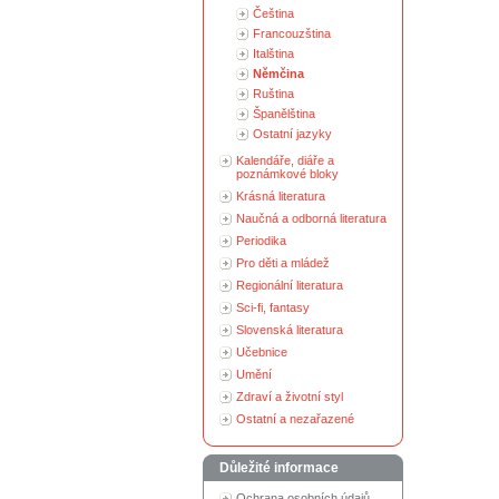
Čeština
Francouzština
Italština
Němčina
Ruština
Španělština
Ostatní jazyky
Kalendáře, diáře a
poznámkové bloky
Krásná literatura
Naučná a odborná literatura
Periodika
Pro děti a mládež
Regionální literatura
Sci-fi, fantasy
Slovenská literatura
Učebnice
Umění
Zdraví a životní styl
Ostatní a nezařazené
Důležité informace
Ochrana osobních údajů