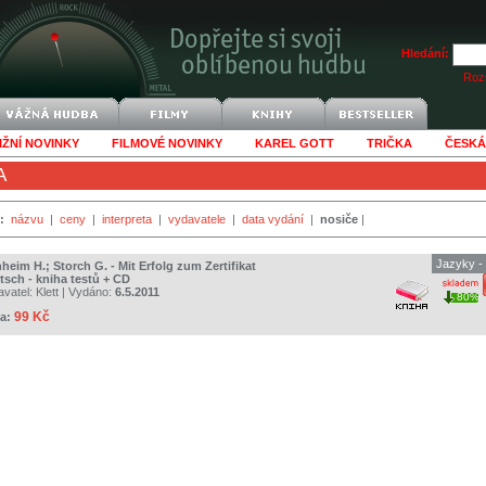
Hledání:
Rozš
IŽNÍ NOVINKY
FILMOVÉ NOVINKY
KAREL GOTT
TRIČKA
ČESKÁ
A
:
názvu
|
ceny
|
interpreta
|
vydavatele
|
data vydání
|
nosiče
|
Jazyky -
heim H.; Storch G. - Mit Erfolg zum Zertifikat
tsch - kniha testů + CD
avatel:
Klett
| Vydáno:
6.5.2011
80%
99 Kč
a: