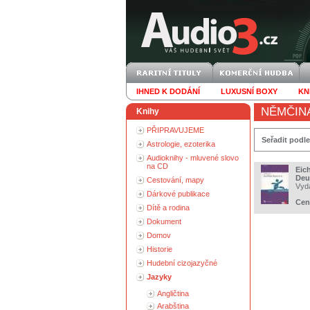
IHNED K DODÁNÍ
LUXUSNÍ BOXY
KN
NĚMČIN
Knihy
PŘIPRAVUJEME
Seřadit podle
Astrologie, ezoterika
Audioknihy - mluvené slovo
na CD
Eich
Deu
Cestování, mapy
Vyd
Dárkové publikace
Cen
Dítě a rodina
Dokument
Domov
Historie
Hudební cizojazyčné
Jazyky
Angličtina
Arabština