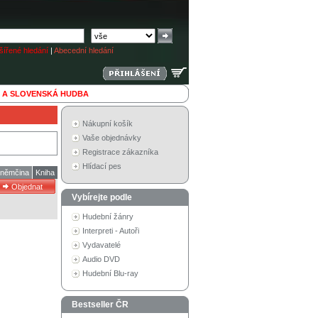
ířené hledání
|
Abecední hledání
 A SLOVENSKÁ HUDBA
Nákupní košík
Vaše objednávky
Registrace zákazníka
Hlídací pes
 němčina
Kniha
Vybírejte podle
Hudební žánry
Interpreti - Autoři
Vydavatelé
Audio DVD
Hudební Blu-ray
Bestseller ČR