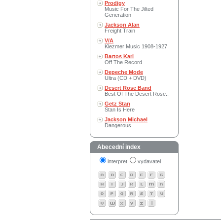
Prodigy
Music For The Jilted
Generation
Jackson Alan
Freight Train
V/A
Klezmer Music 1908-1927
Bartos Karl
Off The Record
Depeche Mode
Ultra (CD + DVD)
Desert Rose Band
Best Of The Desert Rose..
Getz Stan
Stan Is Here
Jackson Michael
Dangerous
Abecední index
interpret
vydavatel