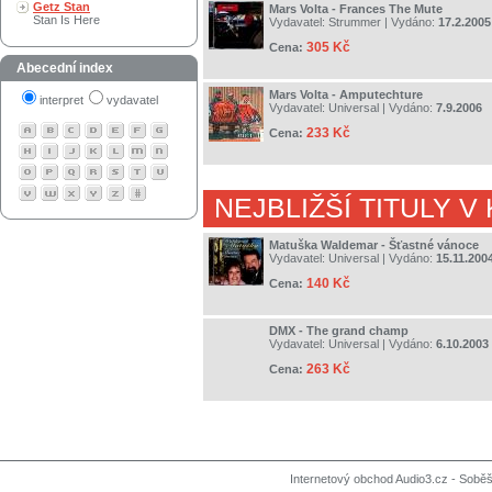
Getz Stan
Mars Volta - Frances The Mute
Stan Is Here
Vydavatel:
Strummer
| Vydáno:
17.2.2005
305 Kč
Cena:
Abecední index
Mars Volta - Amputechture
interpret
vydavatel
Vydavatel:
Universal
| Vydáno:
7.9.2006
233 Kč
Cena:
NEJBLIŽŠÍ TITULY V
Matuška Waldemar - Šťastné vánoce
Vydavatel:
Universal
| Vydáno:
15.11.200
140 Kč
Cena:
DMX - The grand champ
Vydavatel:
Universal
| Vydáno:
6.10.2003
263 Kč
Cena:
Internetový obchod Audio3.cz - Soběši