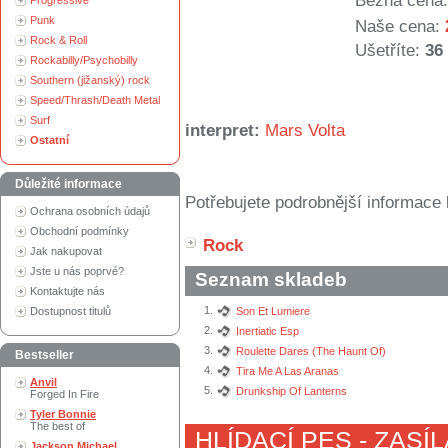
Běžná cena:
Progressive
Punk
Naše cena:
Rock & Roll
Ušetříte:
36
Rockabilly/Psychobilly
Southern (jižanský) rock
Speed/Thrash/Death Metal
Surf
interpret:
Mars Volta
Ostatní
Důležité informace
Potřebujete podrobnější informace 
Ochrana osobních údajů
Obchodní podmínky
Rock
Jak nakupovat
Jste u nás poprvé?
Seznam skladeb
Kontaktujte nás
1.
Dostupnost titulů
Son Et Lumiere
2.
Inertiatic Esp
3.
Roulette Dares (The Haunt Of)
Bestseller
4.
Tira Me A Las Aranas
Anvil
5.
Drunkship Of Lanterns
Forged In Fire
Tyler Bonnie
The best of
HLÍDACÍ PES - ZASÍ
Jackson Michael