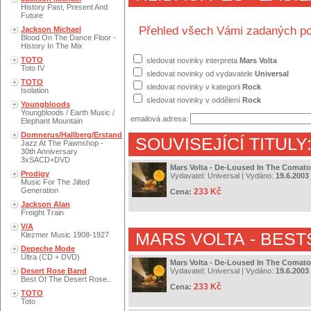
History Past, Present And
Future
Přehled všech Vámi zadaných po
Jackson Michael
Blood On The Dance Floor -
History In The Mix
TOTO
sledovat novinky interpreta
Mars Volta
Toto IV
sledovat novinky od vydavatele
Universal
TOTO
sledovat novinky v kategorii
Rock
Isolation
sledovat novinky v oddělení
Rock
Youngbloods
Youngbloods / Earth Music /
emailová adresa:
Elephant Mountain
Domnerus/Hallberg/Erstand
SOUVISEJÍCÍ TITULY
Jazz At The Pawnshop -
30th Anniversary
3xSACD+DVD
Mars Volta - De-Loused In The Comat
Prodigy
Vydavatel:
Universal
| Vydáno:
19.6.2003
Music For The Jilted
Generation
233 Kč
Cena:
Jackson Alan
Freight Train
V/A
MARS VOLTA
- BEST
Klezmer Music 1908-1927
Depeche Mode
Ultra (CD + DVD)
Mars Volta - De-Loused In The Comat
Desert Rose Band
Vydavatel:
Universal
| Vydáno:
19.6.2003
Best Of The Desert Rose..
233 Kč
Cena:
TOTO
Toto