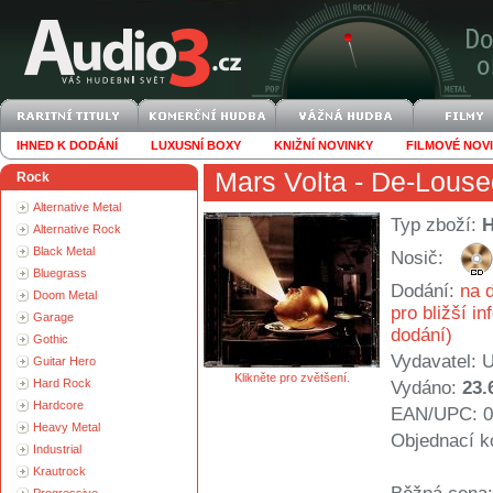
IHNED K DODÁNÍ
LUXUSNÍ BOXY
KNIŽNÍ NOVINKY
FILMOVÉ NOV
Mars Volta
- De-Louse
Rock
Alternative Metal
Typ zboží:
Alternative Rock
Black Metal
Nosič:
Bluegrass
Dodání:
na d
Doom Metal
pro bližší i
Garage
dodání)
Gothic
Vydavatel:
U
Guitar Hero
Klikněte pro zvětšení.
Hard Rock
Vydáno:
23.
Hardcore
EAN/UPC: 0
Heavy Metal
Objednací k
Industrial
Krautrock