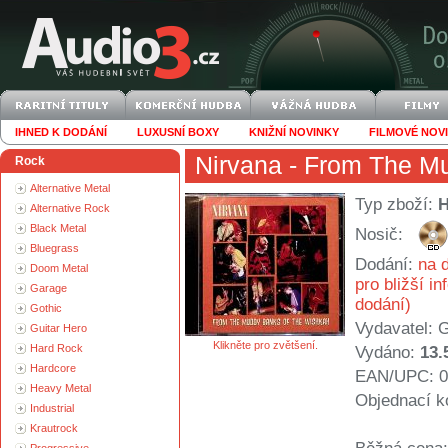
IHNED K DODÁNÍ
LUXUSNÍ BOXY
KNIŽNÍ NOVINKY
FILMOVÉ NOV
Nirvana
- From The M
Rock
Alternative Metal
Typ zboží:
Alternative Rock
Black Metal
Nosič:
Bluegrass
Dodání:
na d
Doom Metal
pro bližší i
Garage
dodání)
Gothic
Vydavatel:
G
Guitar Hero
Klikněte pro zvětšení.
Hard Rock
Vydáno:
13.
Hardcore
EAN/UPC: 0
Heavy Metal
Objednací k
Industrial
Krautrock