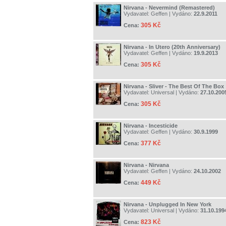
Nirvana - Nevermind (Remastered)
Vydavatel:
Geffen
| Vydáno:
22.9.2011
305 Kč
Cena:
Nirvana - In Utero (20th Anniversary)
Vydavatel:
Geffen
| Vydáno:
19.9.2013
305 Kč
Cena:
Nirvana - Sliver - The Best Of The Box
Vydavatel:
Universal
| Vydáno:
27.10.200
305 Kč
Cena:
Nirvana - Incesticide
Vydavatel:
Geffen
| Vydáno:
30.9.1999
377 Kč
Cena:
Nirvana - Nirvana
Vydavatel:
Geffen
| Vydáno:
24.10.2002
449 Kč
Cena:
Nirvana - Unplugged In New York
Vydavatel:
Universal
| Vydáno:
31.10.199
823 Kč
Cena: