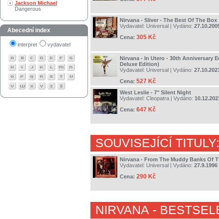
Jackson Michael
Dangerous
Nirvana - Sliver - The Best Of The Box
Vydavatel:
Universal
| Vydáno:
27.10.200
Abecední index
305 Kč
Cena:
interpret
vydavatel
Nirvana - In Utero - 30th Anniversary E
Deluxe Edition)
Vydavatel:
Universal
| Vydáno:
27.10.202
527 Kč
Cena:
West Leslie - 7" Silent Night
Vydavatel:
Cleopatra
| Vydáno:
10.12.202
647 Kč
Cena:
SOUVISEJÍCÍ TITULY
Nirvana - From The Muddy Banks Of 
Vydavatel:
Universal
| Vydáno:
27.9.1996
290 Kč
Cena:
NIRVANA
- BESTSEL