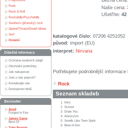
Běžná cena:
Progressive
Punk
Naše cena:
Rock & Roll
Ušetříte:
42
Rockabilly/Psychobilly
Southern (jižanský) rock
Speed/Thrash/Death Metal
Surf
katalogové číslo:
07206 4251052
Ostatní
původ:
import (EU)
interpret:
Nirvana
Důležité informace
Ochrana osobních údajů
Obchodní podmínky
Potřebujete podrobnější informace 
Jak nakupovat
Jste u nás poprvé?
Rock
Kontaktujte nás
Dostupnost titulů
Seznam skladeb
Bestseller
1.
Intro
2.
School
Anvil
3.
Drain You
Forged In Fire
4.
Aneurysm
James Gang
5.
Smells Like Teen Spirit
Best Of
6.
Been A Son
Tyler Bonnie