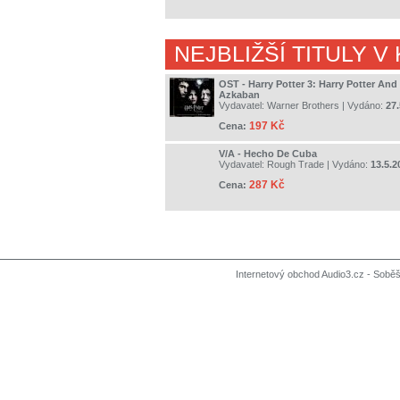
NEJBLIŽŠÍ TITULY V
OST - Harry Potter 3: Harry Potter And
Azkaban
Vydavatel:
Warner Brothers
| Vydáno:
27.
197 Kč
Cena:
V/A - Hecho De Cuba
Vydavatel:
Rough Trade
| Vydáno:
13.5.2
287 Kč
Cena:
Internetový obchod Audio3.cz - Soběši