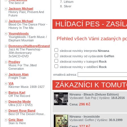
7.
Lithium
The best of
8.
Sliver
Jackson Michael
History Past, Present And
Future
Jackson Michael
HLÍDACÍ PES - ZASÍ
Blood On The Dance Floor -
History In The Mix
Youngbloods
Youngbloods / Earth Music /
Přehled všech Vámi zadaných po
Elephant Mountain
Domnerus/Hallberg/Erstand
Jazz At The Pawnshop -
sledovat novinky interpreta
Nirvana
30th Anniversary
3xSACD+DVD
sledovat novinky od vydavatele
Geffen
sledovat novinky v kategorii
Rock
Prodigy
Music For The Jilted
sledovat novinky v oddělení
Rock
Generation
Jackson Alan
emailová adresa:
Freight Train
ZÁKAZNÍCI K TOMUT
V/A
Klezmer Music 1908-1927
Bartos Karl
Nirvana - Bleach (Deluxe Edition)
Off The Record
Vydavatel:
Sub Pop
| Vydáno:
18.8.2016
Depeche Mode
296 Kč
Cena:
Ultra (CD + DVD)
Desert Rose Band
Best Of The Desert Rose..
Nirvana - Incesticide
Getz Stan
Vydavatel:
Geffen
| Vydáno:
30.9.1999
Stan Is Here
377 Kč
Cena: