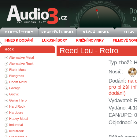
IHNED K DODÁNÍ
LUXUSNÍ BOXY
KNIŽNÍ NOVINKY
FILMOVÉ NOV
Reed Lou
- Retro
Rock
Alternative Metal
Typ zboží:
Alternative Rock
Black Metal
Nosič:
Bluegrass
Dodání:
na d
Doom Metal
pro bližší i
Garage
dodání)
Gothic
Vydavatel:
Guitar Hero
Hard Rock
Vydáno:
4.1
Hardcore
EAN/UPC: 0
Heavy Metal
Objednací k
Industrial
Krautrock