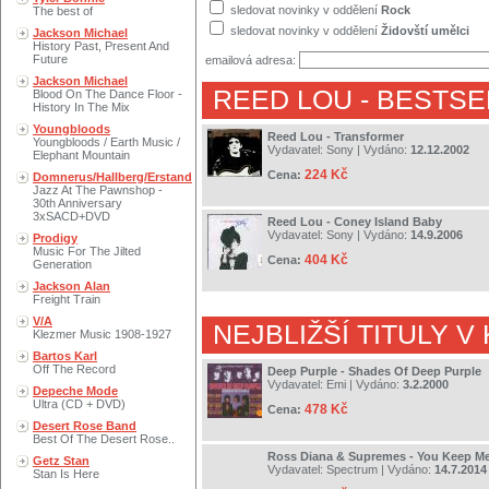
sledovat novinky v oddělení
Rock
The best of
sledovat novinky v oddělení
Židovští umělci
Jackson Michael
History Past, Present And
Future
emailová adresa:
Jackson Michael
REED LOU
- BESTSE
Blood On The Dance Floor -
History In The Mix
Youngbloods
Reed Lou - Transformer
Youngbloods / Earth Music /
Vydavatel:
Sony
| Vydáno:
12.12.2002
Elephant Mountain
224 Kč
Cena:
Domnerus/Hallberg/Erstand
Jazz At The Pawnshop -
30th Anniversary
3xSACD+DVD
Reed Lou - Coney Island Baby
Vydavatel:
Sony
| Vydáno:
14.9.2006
Prodigy
Music For The Jilted
404 Kč
Cena:
Generation
Jackson Alan
Freight Train
V/A
NEJBLIŽŠÍ TITULY V
Klezmer Music 1908-1927
Bartos Karl
Off The Record
Deep Purple - Shades Of Deep Purple
Vydavatel:
Emi
| Vydáno:
3.2.2000
Depeche Mode
Ultra (CD + DVD)
478 Kč
Cena:
Desert Rose Band
Best Of The Desert Rose..
Ross Diana & Supremes - You Keep M
Getz Stan
Vydavatel:
Spectrum
| Vydáno:
14.7.2014
Stan Is Here