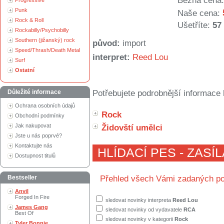
Běžná cena:
Progressive
Punk
Naše cena:
Rock & Roll
Ušetříte:
57
Rockabilly/Psychobilly
Southern (jižanský) rock
původ:
import
Speed/Thrash/Death Metal
interpret:
Reed Lou
Surf
Ostatní
Důležité informace
Potřebujete podrobnější informace 
Ochrana osobních údajů
Rock
Obchodní podmínky
Jak nakupovat
Židovští umělci
Jste u nás poprvé?
Kontaktujte nás
HLÍDACÍ PES - ZASÍ
Dostupnost titulů
Bestseller
Přehled všech Vámi zadaných po
Anvil
Forged In Fire
sledovat novinky interpreta
Reed Lou
James Gang
sledovat novinky od vydavatele
RCA
Best Of
sledovat novinky v kategorii
Rock
Tyler Bonnie