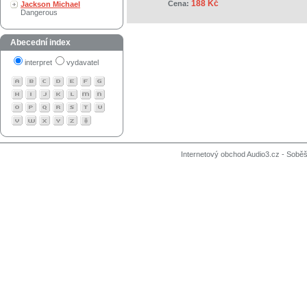
188 Kč
Cena:
Jackson Michael
Dangerous
Abecední index
interpret
vydavatel
Internetový obchod Audio3.cz - Soběši