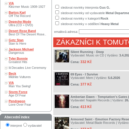
V/A
Klezmer Music 1908-1927
sledovat novinky interpreta
Gus G.
Bartos Karl
sledovat novinky od vydavatele
Metal Departm
Off The Record
sledovat novinky v kategorii
Rock
Depeche Mode
sledovat novinky v oddělení
Heavy Metal
Ultra (CD + DVD)
Desert Rose Band
emailová adresa:
Best Of The Desert Rose..
Getz Stan
ZÁKAZNÍCI K TOMUT
Stan Is Here
Jackson Michael
Silent Running - Deep
Dangerous
Vydavatel:
Music on CD
| Vydáno:
3.4.20
Tyler Bonnie
332 Kč
Greatest Hits
Cena:
Iii Decades Live Ceremony
Beck
69 Eyes - I Survive
Midnite Vultures
Vydavatel:
Mem
| Vydáno:
5.6.2026
V/A
377 Kč
Cena:
Man You Swing!
Storm Force
Age Of Fear
Amberian Dawn - Temptation's Gates 
Vydavatel:
Napalm Records
| Vydáno:
26
Pendragon
Love Over Fear
413 Kč
Cena:
Abecední index
Armored Saint - Emotion Factory Rese
Vydavatel:
Metal Blade Records
| Vydáno
interpret
vydavatel