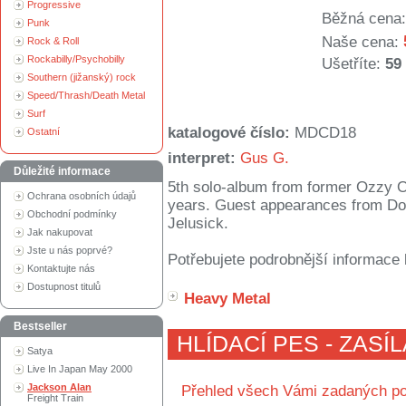
Progressive
Běžná cena:
Punk
Naše cena:
Rock & Roll
Rockabilly/Psychobilly
Ušetříte:
59
Southern (jižanský) rock
Speed/Thrash/Death Metal
Surf
katalogové číslo:
MDCD18
Ostatní
interpret:
Gus G.
Důležité informace
5th solo-album from former Ozzy Os
Ochrana osobních údajů
years. Guest appearances from Do
Obchodní podmínky
Jelusick.
Jak nakupovat
Jste u nás poprvé?
Potřebujete podrobnější informace 
Kontaktujte nás
Dostupnost titulů
Heavy Metal
Bestseller
HLÍDACÍ PES - ZASÍ
Satya
Live In Japan May 2000
Jackson Alan
Přehled všech Vámi zadaných po
Freight Train