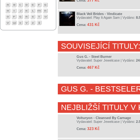
377 Kč
Cena:
Black Veil Brides - Vindicate
Vydavatel:
Play It Again Sam
| Vydáno:
8.
431 Kč
Cena:
SOUVISEJÍCÍ TITULY
Gus G. - Steel Burner
Vydavatel:
Super Jewelcase
| Vydáno:
24
467 Kč
Cena:
GUS G.
- BESTSELER
NEJBLIŽŠÍ TITULY V
Volturyon - Cleansed By Carnage
Vydavatel:
Super Jewelcase
| Vydáno:
2.
323 Kč
Cena: