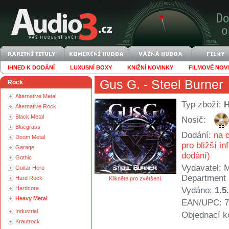
IHNED K DODÁNÍ
LUXUSNÍ BOXY
KNIŽNÍ NOVINKY
FILMOVÉ NOV
Gus G.
- Steel Burner
Rock
Alternative Metal
Typ zboží:
Alternative Rock
Black Metal
Nosič:
Bluegrass
Dodání:
na d
Doom Metal
pro bližší i
Garage
dodání)
Gothic
Vydavatel:
M
Guitar Hero
Department
Hard Rock
Klikněte pro zvětšení.
Hardcore
Vydáno:
1.5
Heavy Metal
EAN/UPC: 7
Industrial
Objednací k
Krautrock