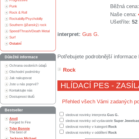
Progressive
Běžná cena:
Punk
Rock & Roll
Naše cena:
Rockabilly/Psychobilly
Ušetříte:
52
Southern (jižanský) rock
Speed/Thrash/Death Metal
interpret:
Gus G.
Surf
Ostatní
Potřebujete podrobnější informace 
Důležité informace
Ochrana osobních údajů
Rock
Obchodní podmínky
Jak nakupovat
HLÍDACÍ PES - ZASÍ
Jste u nás poprvé?
Kontaktujte nás
Dostupnost titulů
Přehled všech Vámi zadaných po
Bestseller
sledovat novinky interpreta
Gus G.
Anvil
sledovat novinky od vydavatele
Super Jewelca
Forged In Fire
sledovat novinky v kategorii
Rock
Tyler Bonnie
The best of
sledovat novinky v oddělení
Rock
Jackson Michael