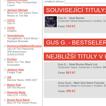
emailová adresa:
History Past, Present And
Future
SOUVISEJÍCÍ TITULY
Jackson Michael
Blood On The Dance Floor -
History In The Mix
Gus G. - Steel Burner
TOTO
Vydavatel:
Metal Department
| Vydáno:
1.
Toto IV
530 Kč
Cena:
TOTO
Isolation
Youngbloods
Youngbloods / Earth Music /
GUS G.
- BESTSELER
Elephant Mountain
Domnerus/Hallberg/Erstand
Jazz At The Pawnshop -
30th Anniversary
3xSACD+DVD
NEJBLIŽŠÍ TITULY V
Prodigy
Music For The Jilted
Gus G. - Steel Burner Black Ltd.
Generation
Vydavatel:
Super Jewelcase
| Vydáno:
24
Jackson Alan
Freight Train
863 Kč
Cena:
V/A
Klezmer Music 1908-1927
Guru Guru - Mani Und Seine Freunde
Bartos Karl
Vydavatel:
Made In Germany
| Vydáno:
2
Off The Record
395 Kč
Cena:
Depeche Mode
Ultra (CD + DVD)
Desert Rose Band
Best Of The Desert Rose..