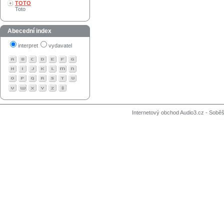
TOTO
Toto
Abecední index
interpret
vydavatel
Internetový obchod Audio3.cz - Soběši