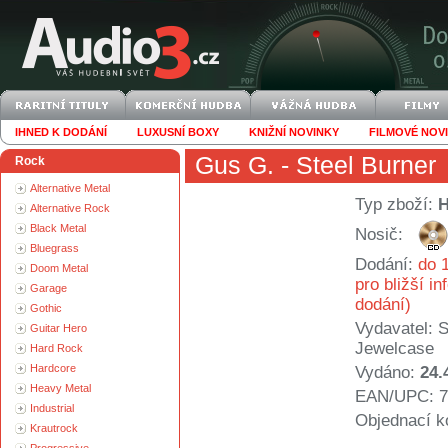
IHNED K DODÁNÍ
LUXUSNÍ BOXY
KNIŽNÍ NOVINKY
FILMOVÉ NOV
Gus G.
- Steel Burner
Rock
Alternative Metal
Typ zboží:
Alternative Rock
Black Metal
Nosič:
Bluegrass
Dodání:
do 1
Doom Metal
pro bližší i
Garage
dodání)
Gothic
Vydavatel:
S
Guitar Hero
Jewelcase
Hard Rock
Hardcore
Vydáno:
24.
Heavy Metal
EAN/UPC: 7
Industrial
Objednací k
Krautrock