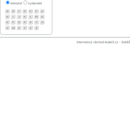
interpret
vydavatel
Internetový obchod Audio3.cz - Soběši