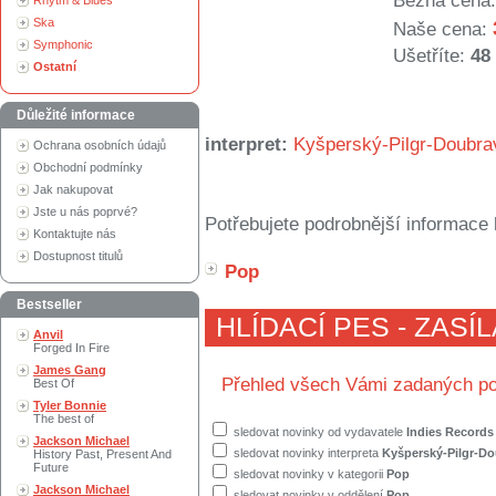
Běžná cena:
Rhytm & Blues
Ska
Naše cena:
Symphonic
Ušetříte:
48
Ostatní
Důležité informace
interpret:
Kyšperský-Pilgr-Doubra
Ochrana osobních údajů
Obchodní podmínky
Jak nakupovat
Jste u nás poprvé?
Potřebujete podrobnější informace 
Kontaktujte nás
Dostupnost titulů
Pop
Bestseller
HLÍDACÍ PES - ZASÍ
Anvil
Forged In Fire
James Gang
Přehled všech Vámi zadaných po
Best Of
Tyler Bonnie
The best of
sledovat novinky od vydavatele
Indies Records
Jackson Michael
sledovat novinky interpreta
Kyšperský-Pilgr-Do
History Past, Present And
Future
sledovat novinky v kategorii
Pop
Jackson Michael
sledovat novinky v oddělení
Pop