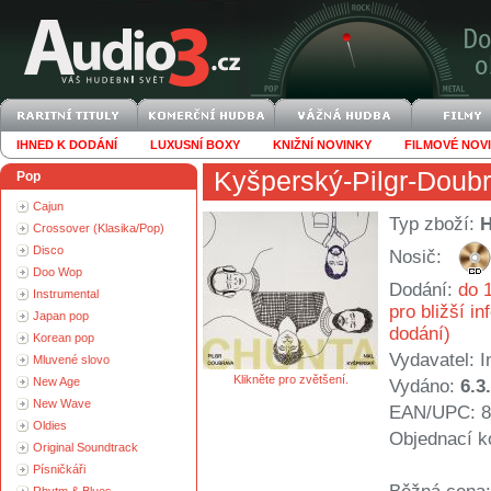
IHNED K DODÁNÍ
LUXUSNÍ BOXY
KNIŽNÍ NOVINKY
FILMOVÉ NOV
Kyšperský-Pilgr-Doubr
Pop
Cajun
Typ zboží:
Crossover (Klasika/Pop)
Disco
Nosič:
Doo Wop
Dodání:
do 1
Instrumental
pro bližší i
Japan pop
dodání)
Korean pop
Vydavatel:
I
Mluvené slovo
Klikněte pro zvětšení.
New Age
Vydáno:
6.3
New Wave
EAN/UPC: 8
Oldies
Objednací k
Original Soundtrack
Písničkáři