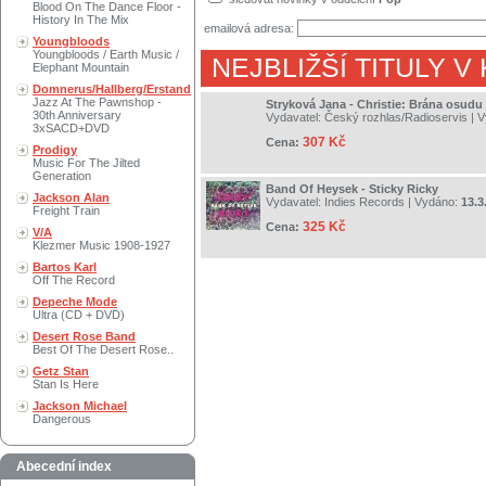
Blood On The Dance Floor -
History In The Mix
emailová adresa:
Youngbloods
Youngbloods / Earth Music /
NEJBLIŽŠÍ TITULY V
Elephant Mountain
Domnerus/Hallberg/Erstand
Jazz At The Pawnshop -
Stryková Jana - Christie: Brána osudu
30th Anniversary
Vydavatel:
Český rozhlas/Radioservis
| 
3xSACD+DVD
307 Kč
Cena:
Prodigy
Music For The Jilted
Generation
Band Of Heysek - Sticky Ricky
Jackson Alan
Vydavatel:
Indies Records
| Vydáno:
13.3
Freight Train
325 Kč
Cena:
V/A
Klezmer Music 1908-1927
Bartos Karl
Off The Record
Depeche Mode
Ultra (CD + DVD)
Desert Rose Band
Best Of The Desert Rose..
Getz Stan
Stan Is Here
Jackson Michael
Dangerous
Abecední index