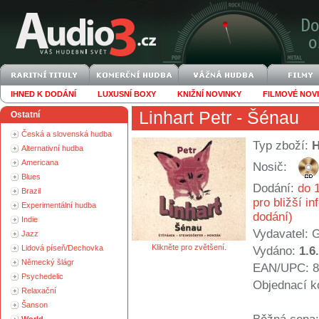
IHNED K DODÁNÍ
LUXUSNÍ BOXY
KNIŽNÍ NOVINKY
FILMOVÉ NOV
Linhart Petr
- Šénau
Ostatní
Česká a slovenská hudba
Typ zboží:
Alternativní hudba
Americana
Nosič:
Blues
Dodání:
do 1
Brazil
pro bližší i
Experimentální hudba
dodání)
Indie
Vydavatel:
G
Jazz
Klikněte pro zvětšení.
Lidová píseň/Dechovka
Vydáno:
1.6
Německý šlágr
EAN/UPC: 8
Psychedelic
Objednací k
Relaxační
Šanson