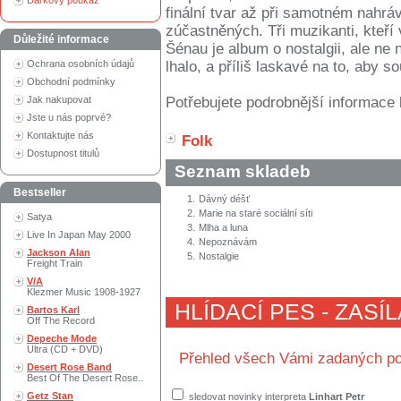
Dárkový poukaz
finální tvar až při samotném nahrá
zúčastněných. Tři muzikanti, kteří 
Důležité informace
Šénau je album o nostalgii, ale ne n
Ochrana osobních údajů
lhalo, a příliš laskavé na to, aby so
Obchodní podmínky
Jak nakupovat
Potřebujete podrobnější informace 
Jste u nás poprvé?
Kontaktujte nás
Folk
Dostupnost titulů
Seznam skladeb
Bestseller
1.
Dávný déšť
2.
Marie na staré sociální síti
Satya
3.
Mlha a luna
Live In Japan May 2000
4.
Nepoznávám
Jackson Alan
5.
Nostalgie
Freight Train
V/A
Klezmer Music 1908-1927
HLÍDACÍ PES - ZASÍ
Bartos Karl
Off The Record
Depeche Mode
Ultra (CD + DVD)
Přehled všech Vámi zadaných po
Desert Rose Band
Best Of The Desert Rose..
Getz Stan
sledovat novinky interpreta
Linhart Petr