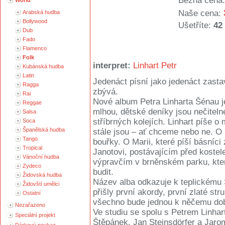
Běžná cena:
World
Naše cena:
Arabská hudba
Bollywood
Ušetříte:
42
Dub
Fado
Flamenco
Folk
interpret:
Linhart Petr
Kubánská hudba
Latin
Jedenáct písní jako jedenáct zastav
Ragga
zbývá.
Rai
Nové album Petra Linharta Šénau j
Reggae
mlhou, dětské deníky jsou nečitelné
Salsa
stříbrných kolejích. Linhart píše o 
Soca
Španělská hudba
stále jsou – ať chceme nebo ne. O
Tango
bouřky. O Marii, které píší básníc
Tropical
Janotovi, postávajícím před kostel
Vánoční hudba
výpravčím v brněnském parku, který
Zydeco
budit.
Židovská hudba
Název alba odkazuje k teplickém
Židovští umělci
přišly první akordy, první zlaté str
Ostatní
všechno bude jednou k něčemu do
Nezařazeno
Ve studiu se spolu s Petrem Linhart
Speciální projekt
Štěpánek, Jan Steinsdörfer a Jaro