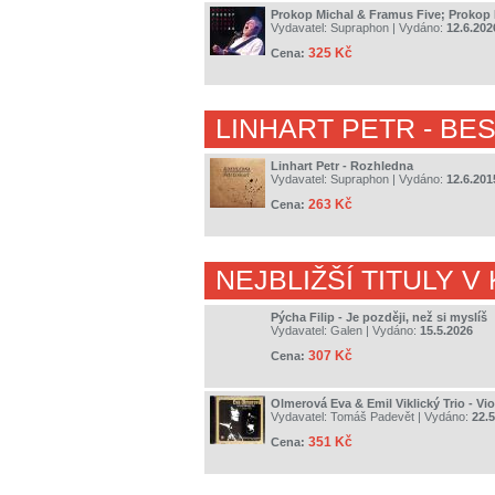
Prokop Michal & Framus Five; Prokop M
Vydavatel:
Supraphon
| Vydáno:
12.6.202
325 Kč
Cena:
LINHART PETR
- BE
Linhart Petr - Rozhledna
Vydavatel:
Supraphon
| Vydáno:
12.6.201
263 Kč
Cena:
NEJBLIŽŠÍ TITULY V
Pýcha Filip - Je později, než si myslíš
Vydavatel:
Galen
| Vydáno:
15.5.2026
307 Kč
Cena:
Olmerová Eva & Emil Viklický Trio - Vio
Vydavatel:
Tomáš Padevět
| Vydáno:
22.
351 Kč
Cena: