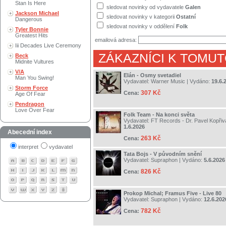
Stan Is Here
sledovat novinky od vydavatele
Galen
Jackson Michael
sledovat novinky v kategorii
Ostatní
Dangerous
sledovat novinky v oddělení
Folk
Tyler Bonnie
Greatest Hits
emailová adresa:
Iii Decades Live Ceremony
ZÁKAZNÍCI K TOMUT
Beck
Midnite Vultures
V/A
Elán - Osmy svetadiel
Man You Swing!
Vydavatel:
Warner Music
| Vydáno:
19.6.
Storm Force
307 Kč
Cena:
Age Of Fear
Pendragon
Love Over Fear
Folk Team - Na konci světa
Vydavatel:
FT Records - Dr. Pavel Kopřiv
1.6.2026
Abecední index
263 Kč
Cena:
interpret
vydavatel
Tata Bojs - V původním snění
Vydavatel:
Supraphon
| Vydáno:
5.6.2026
826 Kč
Cena:
Prokop Michal; Framus Five - Live 80
Vydavatel:
Supraphon
| Vydáno:
12.6.202
782 Kč
Cena: