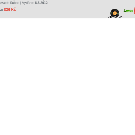
avatel:
Subpd
| Vydáno:
8.3.2012
836 Kč
a:
10%