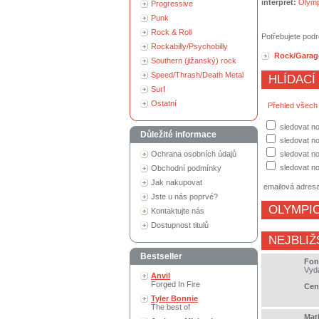
interpret:
Olymp
Progressive
Punk
Rock & Roll
Potřebujete podr
Rockabilly/Psychobilly
Rock/Garag
Southern (jižanský) rock
Speed/Thrash/Death Metal
HLÍDACÍ
Surf
Ostatní
Přehled všech
sledovat no
Důležité informace
sledovat n
Ochrana osobních údajů
sledovat no
sledovat no
Obchodní podmínky
Jak nakupovat
emailová adres
Jste u nás poprvé?
OLYMPI
Kontaktujte nás
Dostupnost titulů
NEJBLIŽ
Bestseller
Font
Vyd
Anvil
Forged In Fire
Cen
Tyler Bonnie
The best of
Mat