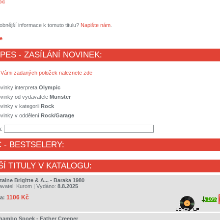
ic
obnější informace k tomuto titulu?
Napište nám
.
e
 PES - ZASÍLÁNÍ NOVINEK:
 Vámi zadaných položek naleznete zde
vinky interpreta
Olympic
ovinky od vydavatele
Munster
vinky v kategorii
Rock
vinky v oddělení
Rock/Garage
a:
C
- BESTSELERY:
ŠÍ TITULY V KATALOGU:
aine Brigitte & A... - Baraka 1980
avatel:
Kurom
| Vydáno:
8.8.2025
1106 Kč
a:
10%
hambo Spoek - Father Creeper