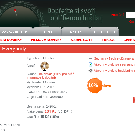
Hledání:
Rozš
IŽNÍ NOVINKY
FILMOVÉ NOVINKY
KAREL GOTT
TRIČKA
ČESKÁ
 Everybody!
Typ zboží:
Hudba
Seznam všech titulů autora
Všechny tituly se seznamy 
Nosič:
Všechny tituly s hudebními
Dodání:
na dotaz (klikni pro bližší
informace k dodání)
Vydavatel:
Munster
10%
sleva
Vydáno:
16.5.2013
EAN/UPC: 8435008832025
Objednací kód:
3539680
Běžná cena:
149 Kč
134 Kč
Naše cena:
(vč. DPH)
Ušetříte:
15 Kč (10%)
o:
MRCD 320
(EU)