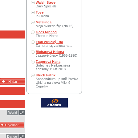
Walsh Steve
Daily Specials
Toyen
Ia Orana
Metalinda
Moja hviezda žije (No 16)
Gees Michael
There Is Home
Emil Viklický Trio
Za horama, za lesama...
Blehárová Helena
Jazzové útesy (1963-1990)
Zagorová Hana
Srdečně / Nejkrásnější
šansony 1968-2018
Ulrich Patrik
Šansonárium - písně Patrika
Ulricha na slova Miloně
Čepelky
World
LP
Dance
LP