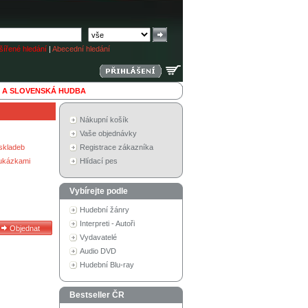
ířené hledání
|
Abecední hledání
 A SLOVENSKÁ HUDBA
Nákupní košík
Vaše objednávky
skladeb
Registrace zákazníka
 ukázkami
Hlídací pes
Vybírejte podle
Hudební žánry
Interpreti - Autoři
Vydavatelé
Audio DVD
Hudební Blu-ray
Bestseller ČR