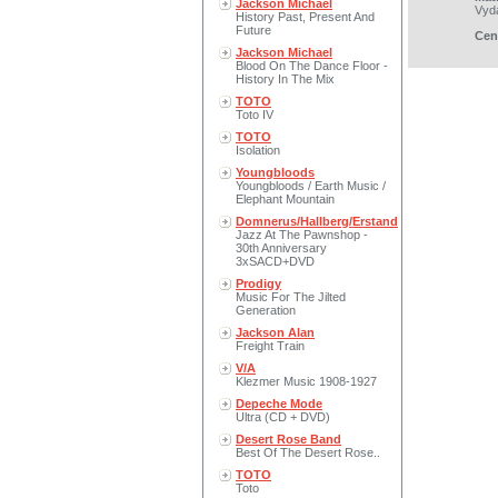
Jackson Michael
Vyd
History Past, Present And
Future
Cen
Jackson Michael
Blood On The Dance Floor -
History In The Mix
TOTO
Toto IV
TOTO
Isolation
Youngbloods
Youngbloods / Earth Music /
Elephant Mountain
Domnerus/Hallberg/Erstand
Jazz At The Pawnshop -
30th Anniversary
3xSACD+DVD
Prodigy
Music For The Jilted
Generation
Jackson Alan
Freight Train
V/A
Klezmer Music 1908-1927
Depeche Mode
Ultra (CD + DVD)
Desert Rose Band
Best Of The Desert Rose..
TOTO
Toto