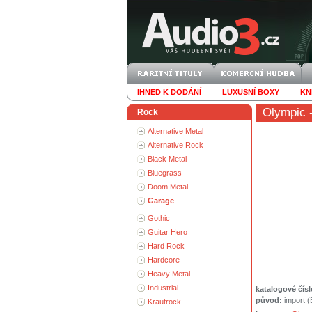
IHNED K DODÁNÍ
LUXUSNÍ BOXY
KN
Olympic
-
Rock
Alternative Metal
Alternative Rock
Black Metal
Bluegrass
Doom Metal
Garage
Gothic
Guitar Hero
Hard Rock
Hardcore
Heavy Metal
Industrial
katalogové čísl
původ:
import 
Krautrock