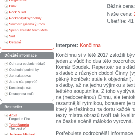
Progressive
Běžná cena:
Punk
Rock & Roll
Naše cena:
Rockabilly/Psychobilly
Ušetříte:
41
Southern (jižanský) rock
Speed/Thrash/Death Metal
Surf
Ostatní
interpret:
Končinna
Končinnu si v létě 2017 založili b
Důležité informace
jeden z vůdčího dua této pozoruhod
Ochrana osobních údajů
Komár Soudek. Repertoár se sklád
Obchodní podmínky
skladeb z různých období Činny (vy
Jak nakupovat
pěkný koníček; stále k objednání),
Jste u nás poprvé?
skladby, až na jednu výjimku s t
Kontaktujte nás
letitého souputníka. Z toho vyplývá
Dostupnost titulů
na (nedoceněnou) Činnu, ale tentok
razantnější rytmikou, bonusem je 
Bestseller
který je třešinkou na dortu každé
texty mistra obrazů tvoří tak kvali
Anvil
Forged In Fire
na české scéně málokdo vyrovná.
Tyler Bonnie
The best of
Potřebujete podrobnější informace 
Jackson Michael