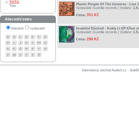
TOTO
Plastic People Of The Universe - Live 
Toto
Vydavatel:
Guerilla records
| Vydáno:
1.9
351 Kč
Cena:
Abecední index
interpret
vydavatel
Invalidní Důchod - Kukly (+ EP Křest 
Vydavatel:
Guerilla records
| Vydáno:
1.9
298 Kč
Cena:
Internetový obchod Audio3.cz - Soběši