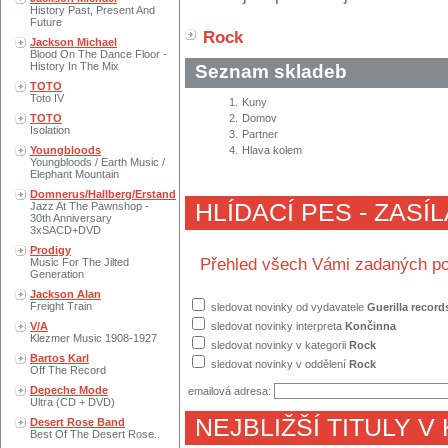
History Past, Present And
Future
Rock
Jackson Michael
Blood On The Dance Floor -
History In The Mix
Seznam skladeb
TOTO
Toto IV
1.
Kuny
TOTO
2.
Domov
Isolation
3.
Partner
Youngbloods
4.
Hlava kolem
Youngbloods / Earth Music /
Elephant Mountain
Domnerus/Hallberg/Erstand
HLÍDACÍ PES - ZASÍ
Jazz At The Pawnshop -
30th Anniversary
3xSACD+DVD
Prodigy
Přehled všech Vámi zadaných po
Music For The Jilted
Generation
Jackson Alan
Freight Train
sledovat novinky od vydavatele
Guerilla record
V/A
sledovat novinky interpreta
Končinna
Klezmer Music 1908-1927
sledovat novinky v kategorii
Rock
Bartos Karl
sledovat novinky v oddělení
Rock
Off The Record
Depeche Mode
emailová adresa:
Ultra (CD + DVD)
NEJBLIŽŠÍ TITULY V
Desert Rose Band
Best Of The Desert Rose..