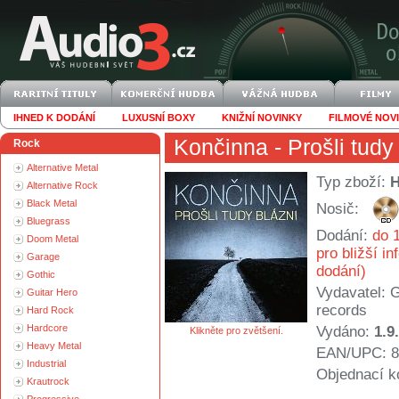
IHNED K DODÁNÍ
LUXUSNÍ BOXY
KNIŽNÍ NOVINKY
FILMOVÉ NOV
Končinna
- Prošli tudy
Rock
Alternative Metal
Typ zboží:
Alternative Rock
Black Metal
Nosič:
Bluegrass
Dodání:
do 1
Doom Metal
pro bližší i
Garage
dodání)
Gothic
Vydavatel:
G
Guitar Hero
records
Hard Rock
Hardcore
Vydáno:
1.9
Klikněte pro zvětšení.
Heavy Metal
EAN/UPC: 8
Industrial
Objednací k
Krautrock