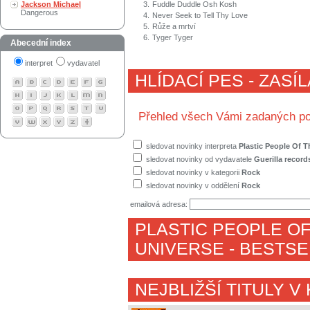
Jackson Michael
3.
Fuddle Duddle Osh Kosh
Dangerous
4.
Never Seek to Tell Thy Love
5.
Růže a mrtví
6.
Tyger Tyger
Abecední index
interpret
vydavatel
HLÍDACÍ PES - ZASÍ
Přehled všech Vámi zadaných po
sledovat novinky interpreta
Plastic People Of T
sledovat novinky od vydavatele
Guerilla record
sledovat novinky v kategorii
Rock
sledovat novinky v oddělení
Rock
emailová adresa:
PLASTIC PEOPLE OF
UNIVERSE
- BESTSE
NEJBLIŽŠÍ TITULY V