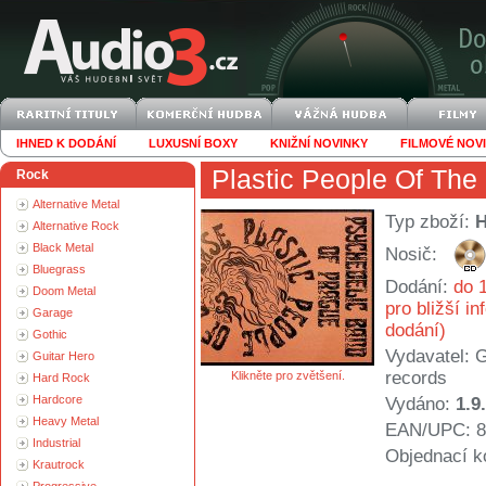
IHNED K DODÁNÍ
LUXUSNÍ BOXY
KNIŽNÍ NOVINKY
FILMOVÉ NOV
Plastic People Of The
Rock
Alternative Metal
Typ zboží:
Alternative Rock
Black Metal
Nosič:
Bluegrass
Dodání:
do 1
Doom Metal
pro bližší i
Garage
dodání)
Gothic
Vydavatel:
G
Guitar Hero
records
Klikněte pro zvětšení.
Hard Rock
Hardcore
Vydáno:
1.9
Heavy Metal
EAN/UPC: 8
Industrial
Objednací k
Krautrock