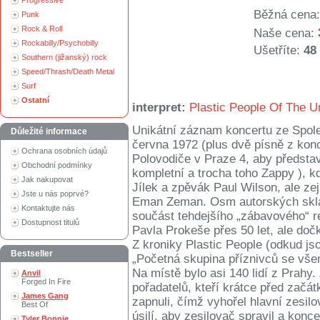
Progressive
Běžná cena:
Punk
Rock & Roll
Naše cena:
Rockabilly/Psychobilly
Ušetříte:
48
Southern (jižanský) rock
Speed/Thrash/Death Metal
Surf
Ostatní
interpret:
Plastic People Of The U
Unikátní záznam koncertu ze Spol
Důležité informace
června 1972 (plus dvě písně z kon
Ochrana osobních údajů
Polovodiče v Praze 4, aby představ
Obchodní podmínky
kompletní a trocha toho Zappy ), k
Jak nakupovat
Jílek a zpěvák Paul Wilson, ale ze
Jste u nás poprvé?
Eman Zeman. Osm autorských sklad
Kontaktujte nás
součást tehdejšího „zábavového“ re
Dostupnost titulů
Pavla Prokeše přes 50 let, ale dočka
Z kroniky Plastic People (odkud jsou
Bestseller
„Početná skupina příznivců se všem
Na místě bylo asi 140 lidí z Prahy.
Anvil
Forged In Fire
pořadatelů, kteří krátce před začá
James Gang
zapnuli, čímž vyhořel hlavní zesil
Best Of
úsilí, aby zesilovač spravil a konc
Tyler Bonnie