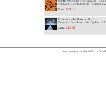
Plastic People Of The Universe - Live 
Vydavatel:
Guerilla records
| Vydáno:
1.9
923 Kč
Cena:
Končinna - Prošli tudy blázni
Vydavatel:
Guerilla records
| Vydáno:
1.9
298 Kč
Cena:
Internetový obchod Audio3.cz - Soběši