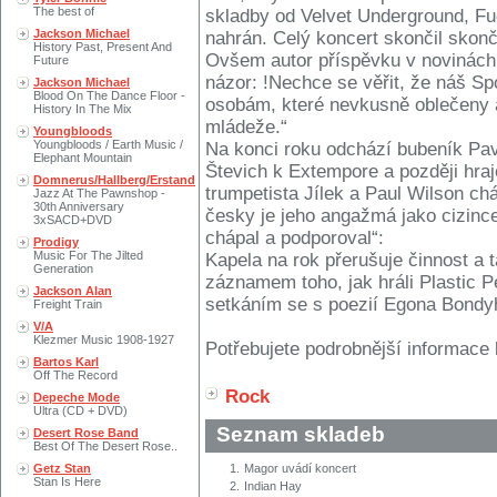
The best of
skladby od Velvet Underground, Fug
Jackson Michael
nahrán. Celý koncert skončil skon
History Past, Present And
Ovšem autor příspěvku v novinách
Future
názor: !Nechce se věřit, že náš S
Jackson Michael
Blood On The Dance Floor -
osobám, které nevkusně oblečeny 
History In The Mix
mládeže.“
Youngbloods
Youngbloods / Earth Music /
Na konci roku odchází bubeník Pavel
Elephant Mountain
Števich k Extempore a později hra
Domnerus/Hallberg/Erstand
trumpetista Jílek a Paul Wilson ch
Jazz At The Pawnshop -
30th Anniversary
česky je jeho angažmá jako cizince
3xSACD+DVD
chápal a podporoval“:
Prodigy
Music For The Jilted
Kapela na rok přerušuje činnost a 
Generation
záznamem toho, jak hráli Plastic 
Jackson Alan
setkáním se s poezií Egona Bondyho.
Freight Train
V/A
Klezmer Music 1908-1927
Potřebujete podrobnější informace 
Bartos Karl
Off The Record
Rock
Depeche Mode
Ultra (CD + DVD)
Seznam skladeb
Desert Rose Band
Best Of The Desert Rose..
Getz Stan
1.
Magor uvádí koncert
Stan Is Here
2.
Indian Hay