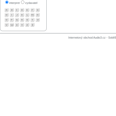
interpret
vydavatel
Internetový obchod Audio3.cz - Soběši