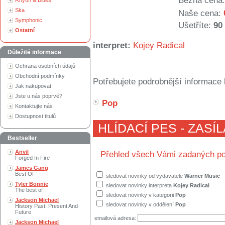
Běžná cena:
Rhytm & Blues
Ska
Naše cena:
Symphonic
Ušetříte:
90
Ostatní
interpret:
Kojey Radical
Důležité informace
Ochrana osobních údajů
Obchodní podmínky
Potřebujete podrobnější informace 
Jak nakupovat
Jste u nás poprvé?
Pop
Kontaktujte nás
Dostupnost titulů
HLÍDACÍ PES - ZASÍ
Bestseller
Anvil
Přehled všech Vámi zadaných po
Forged In Fire
James Gang
Best Of
sledovat novinky od vydavatele
Warner Music
Tyler Bonnie
sledovat novinky interpreta
Kojey Radical
The best of
sledovat novinky v kategorii
Pop
Jackson Michael
sledovat novinky v oddělení
Pop
History Past, Present And
Future
emailová adresa:
Jackson Michael