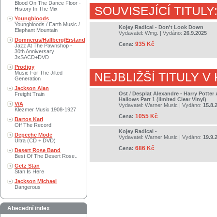
Blood On The Dance Floor -
SOUVISEJÍCÍ TITULY
History In The Mix
Youngbloods
Youngbloods / Earth Music /
Kojey Radical - Don't Look Down
Elephant Mountain
Vydavatel:
Wmg.
| Vydáno:
26.9.2025
Domnerus/Hallberg/Erstand
935 Kč
Cena:
Jazz At The Pawnshop -
30th Anniversary
3xSACD+DVD
Prodigy
Music For The Jilted
NEJBLIŽŠÍ TITULY V
Generation
Jackson Alan
Ost / Desplat Alexandre - Harry Potter
Freight Train
Hallows Part 1 (limited Clear Vinyl)
V/A
Vydavatel:
Warner Music
| Vydáno:
15.8.
Klezmer Music 1908-1927
1055 Kč
Cena:
Bartos Karl
Off The Record
Kojey Radical -
Depeche Mode
Vydavatel:
Warner Music
| Vydáno:
19.9.
Ultra (CD + DVD)
686 Kč
Cena:
Desert Rose Band
Best Of The Desert Rose..
Getz Stan
Stan Is Here
Jackson Michael
Dangerous
Abecední index