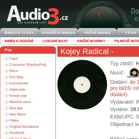
IHNED K DODÁNÍ
LUXUSNÍ BOXY
KNIŽNÍ NOVINKY
FILMOVÉ NOV
Kojey Radical
-
Pop
Cajun
Typ zboží:
Crossover (Klasika/Pop)
Disco
Nosič:
Doo Wop
Dodání:
do 1
Instrumental
pro bližší i
Japan pop
dodání)
Korean pop
Vydavatel:
W
Mluvené slovo
New Age
Vydáno:
19.
New Wave
EAN/UPC: 5
Oldies
Objednací k
Original Soundtrack
Písničkáři