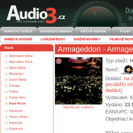
IHNED K DODÁNÍ
LUXUSNÍ BOXY
KNIŽNÍ NOVINKY
FILMOVÉ NOV
Armageddon
- Armag
Rock
Alternative Metal
Typ zboží:
Alternative Rock
Black Metal
Nosič:
Bluegrass
Dodání:
na d
Doom Metal
pro bližší i
Garage
dodání)
Gothic
Vydavatel:
K
Guitar Hero
Hard Rock
Vydáno:
23.
Klikněte pro zvětšení.
Hardcore
EAN/UPC: 0
Heavy Metal
Objednací k
Industrial
Krautrock