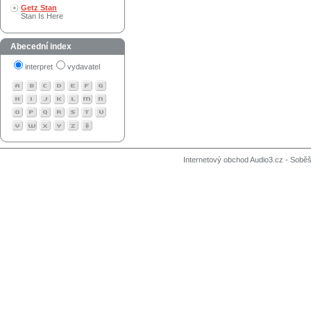
Getz Stan
Stan Is Here
Abecední index
interpret
vydavatel
Internetový obchod Audio3.cz - Soběši