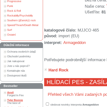
Běžná cena:
Progressive
Naše cena:
Punk
Rock & Roll
Ušetříte:
81
Rockabilly/Psychobilly
Southern (jižanský) rock
Speed/Thrash/Death Metal
katalogové číslo:
MJJCO 465
Surf
Ostatní
původ:
import (EU)
interpret:
Armageddon
Důležité informace
Ochrana osobních údajů
Obchodní podmínky
Potřebujete podrobnější informace 
Jak nakupovat
Jste u nás poprvé?
Hard Rock
Kontaktujte nás
Dostupnost titulů
HLÍDACÍ PES - ZASÍ
Bestseller
Anvil
Přehled všech Vámi zadaných po
Forged In Fire
Tyler Bonnie
The best of
sledovat novinky interpreta
Armageddon