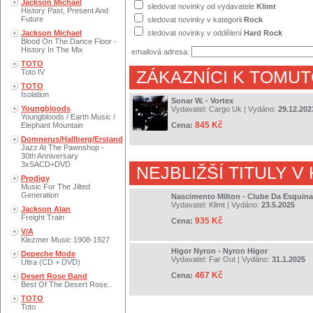
Jackson Michael
sledovat novinky od vydavatele
Klimt
History Past, Present And
Future
sledovat novinky v kategorii
Rock
Jackson Michael
sledovat novinky v oddělení
Hard Rock
Blood On The Dance Floor -
History In The Mix
emailová adresa:
TOTO
Toto IV
ZÁKAZNÍCI K TOMUT
TOTO
Isolation
Sonar W. - Vortex
Youngbloods
Vydavatel:
Cargo Uk
| Vydáno:
29.12.202
Youngbloods / Earth Music /
845 Kč
Elephant Mountain
Cena:
Domnerus/Hallberg/Erstand
Jazz At The Pawnshop -
30th Anniversary
3xSACD+DVD
NEJBLIŽŠÍ TITULY V
Prodigy
Music For The Jilted
Generation
Nascimento Milton - Clube Da Esquina
Vydavatel:
Klimt
| Vydáno:
23.5.2025
Jackson Alan
Freight Train
935 Kč
Cena:
V/A
Klezmer Music 1908-1927
Higor Nyron - Nyron Higor
Depeche Mode
Vydavatel:
Far Out
| Vydáno:
31.1.2025
Ultra (CD + DVD)
467 Kč
Cena:
Desert Rose Band
Best Of The Desert Rose..
TOTO
Toto