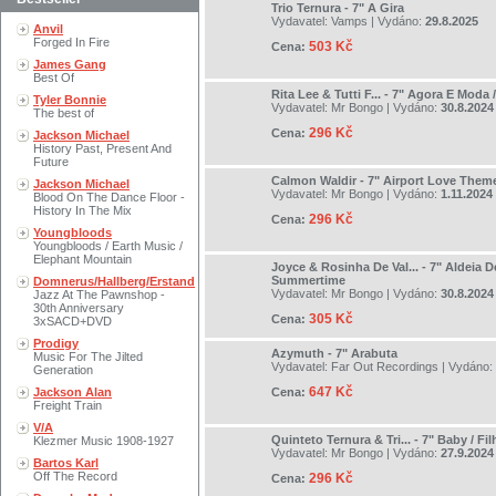
Trio Ternura - 7" A Gira
Vydavatel:
Vamps
| Vydáno:
29.8.2025
Anvil
Forged In Fire
503 Kč
Cena:
James Gang
Best Of
Rita Lee & Tutti F... - 7" Agora E Moda
Tyler Bonnie
Vydavatel:
Mr Bongo
| Vydáno:
30.8.2024
The best of
296 Kč
Cena:
Jackson Michael
History Past, Present And
Future
Calmon Waldir - 7" Airport Love Them
Jackson Michael
Vydavatel:
Mr Bongo
| Vydáno:
1.11.2024
Blood On The Dance Floor -
History In The Mix
296 Kč
Cena:
Youngbloods
Youngbloods / Earth Music /
Elephant Mountain
Joyce & Rosinha De Val... - 7" Aldeia 
Summertime
Domnerus/Hallberg/Erstand
Vydavatel:
Mr Bongo
| Vydáno:
30.8.2024
Jazz At The Pawnshop -
30th Anniversary
305 Kč
Cena:
3xSACD+DVD
Prodigy
Azymuth - 7" Arabuta
Music For The Jilted
Vydavatel:
Far Out Recordings
| Vydáno:
Generation
647 Kč
Jackson Alan
Cena:
Freight Train
V/A
Quinteto Ternura & Tri... - 7" Baby / F
Klezmer Music 1908-1927
Vydavatel:
Mr Bongo
| Vydáno:
27.9.2024
Bartos Karl
Off The Record
296 Kč
Cena: