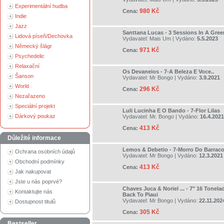
Experimentální hudba
980 Kč
Cena:
Indie
Jazz
Santtana Lucas - 3 Sessions In A Gre
Lidová píseň/Dechovka
Vydavatel:
Mais Um
| Vydáno:
5.5.2023
Německý šlágr
971 Kč
Cena:
Psychedelic
Relaxační
Os Devaneios - 7-A Beleza E Voce..
Šanson
Vydavatel:
Mr Bongo
| Vydáno:
3.9.2021
World
296 Kč
Cena:
Nezařazeno
Speciální projekt
Luli Lucinha E O Bando - 7-Flor Lilas
Dárkový poukaz
Vydavatel:
Mr. Bongo
| Vydáno:
16.4.2021
413 Kč
Cena:
Důležité informace
Lemos & Debetio - 7-Morro Do Barraco
Ochrana osobních údajů
Vydavatel:
Mr Bongo
| Vydáno:
12.3.2021
Obchodní podmínky
413 Kč
Cena:
Jak nakupovat
Jste u nás poprvé?
Chaves Juca & Noriel ... - 7" 16 Tonel
Kontaktujte nás
Back To Piaui
Vydavatel:
Mr Bongo
| Vydáno:
22.11.202
Dostupnost titulů
305 Kč
Cena:
Bestseller