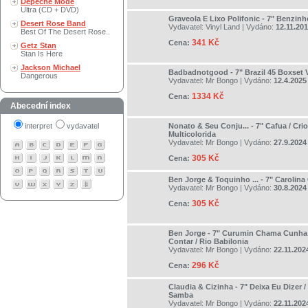
Depeche Mode
Ultra (CD + DVD)
Graveola E Lixo Polifonic - 7" Benzinh
Desert Rose Band
Vydavatel:
Vinyl Land
| Vydáno:
12.11.20
Best Of The Desert Rose..
341 Kč
Cena:
Getz Stan
Stan Is Here
Jackson Michael
Badbadnotgood - 7" Brazil 45 Boxset V
Dangerous
Vydavatel:
Mr Bongo
| Vydáno:
12.4.2025
1334 Kč
Cena:
Abecední index
interpret
vydavatel
Nonato & Seu Conju... - 7" Cafua / Cri
Multicolorida
Vydavatel:
Mr Bongo
| Vydáno:
27.9.2024
305 Kč
Cena:
Ben Jorge & Toquinho ... - 7" Carolina 
Vydavatel:
Mr Bongo
| Vydáno:
30.8.2024
305 Kč
Cena:
Ben Jorge - 7" Curumin Chama Cunha
Contar / Rio Babilonia
Vydavatel:
Mr Bongo
| Vydáno:
22.11.202
296 Kč
Cena:
Claudia & Cizinha - 7" Deixa Eu Dizer 
Samba
Vydavatel:
Mr Bongo
| Vydáno:
22.11.202