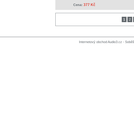
377 Kč
Cena:
1
2
Internetový obchod Audio3.cz - Soběši