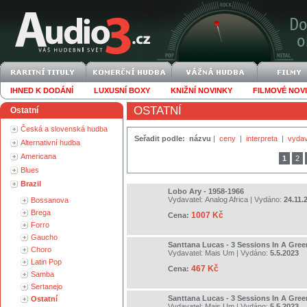
IHNED K DODÁNÍ
LUXUSNÍ BOXY
KNIŽNÍ NOVINKY
FILMOVÉ NOV
OSTATNÍ
Ostatní
Česká a slovenská hudba
Seřadit podle:
názvu
|
ceny
|
interpreta
|
vydav
Alternativní hudba
Americana
1
2
Blues
Brazil
Lobo Ary - 1958-1966
Vydavatel:
Analog Africa
| Vydáno:
24.11.
Bossanova
Brega
1007 Kč
Cena:
Forro
Gaucho
Santtana Lucas - 3 Sessions In A Gre
Choro
Vydavatel:
Mais Um
| Vydáno:
5.5.2023
Latin Pop
467 Kč
Cena:
Samba
Sertanejo
Santtana Lucas - 3 Sessions In A Gre
Ostatní
Vydavatel:
Mais Um
| Vydáno:
5.5.2023