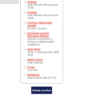
Arakain
Salto Mortale (Remastered
2026)
Arakain
Salto Mortale (Remastered
2026)
Orchestr Národního
divadla
Dvořák: Rusalka
Horňácká muzika
Miroslava Minkse
Zpívání a vyprávění z
Kuželova (Multimediální
dvojalbum)
Hally Belly
40 let v undergroundu 1986-
2026
Walsh Steve
Daily Specials
Toyen
Ia Orana
Metalinda
Moja hviezda žije (No 16)