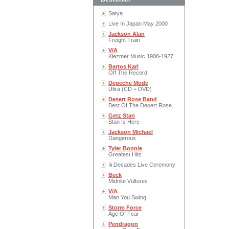
Satya
Live In Japan May 2000
Jackson Alan
Freight Train
V/A
Klezmer Music 1908-1927
Bartos Karl
Off The Record
Depeche Mode
Ultra (CD + DVD)
Desert Rose Band
Best Of The Desert Rose..
Getz Stan
Stan Is Here
Jackson Michael
Dangerous
Tyler Bonnie
Greatest Hits
Iii Decades Live Ceremony
Beck
Midnite Vultures
V/A
Man You Swing!
Storm Force
Age Of Fear
Pendragon