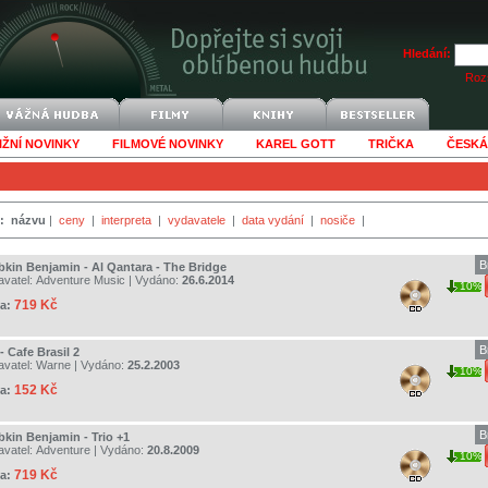
Hledání:
Rozš
IŽNÍ NOVINKY
FILMOVÉ NOVINKY
KAREL GOTT
TRIČKA
ČESKÁ
:
názvu
|
ceny
|
interpreta
|
vydavatele
|
data vydání
|
nosiče
|
B
bkin Benjamin - Al Qantara - The Bridge
avatel:
Adventure Music
| Vydáno:
26.6.2014
10%
719 Kč
a:
B
- Cafe Brasil 2
avatel:
Warne
| Vydáno:
25.2.2003
10%
152 Kč
a:
B
bkin Benjamin - Trio +1
avatel:
Adventure
| Vydáno:
20.8.2009
10%
719 Kč
a: