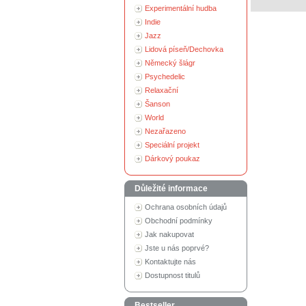
Experimentální hudba
Indie
Jazz
Lidová píseň/Dechovka
Německý šlágr
Psychedelic
Relaxační
Šanson
World
Nezařazeno
Speciální projekt
Dárkový poukaz
Důležité informace
Ochrana osobních údajů
Obchodní podmínky
Jak nakupovat
Jste u nás poprvé?
Kontaktujte nás
Dostupnost titulů
Bestseller