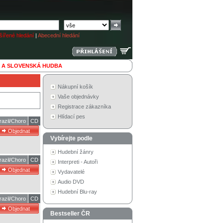
ířené hledání
|
Abecední hledání
 A SLOVENSKÁ HUDBA
Nákupní košík
Vaše objednávky
Registrace zákazníka
Hlídací pes
razil/Choro
CD
Vybírejte podle
Hudební žánry
razil/Choro
CD
Interpreti - Autoři
Vydavatelé
Audio DVD
Hudební Blu-ray
razil/Choro
CD
Bestseller ČR