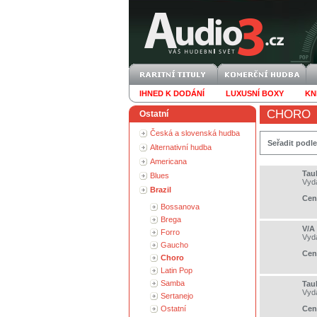
IHNED K DODÁNÍ
LUXUSNÍ BOXY
KN
CHORO
Ostatní
Česká a slovenská hudba
Seřadit podle
Alternativní hudba
Americana
Tau
Blues
Vyd
Brazil
Cen
Bossanova
Brega
V/A 
Forro
Vyd
Gaucho
Cen
Choro
Latin Pop
Samba
Tau
Vyd
Sertanejo
Ostatní
Cen