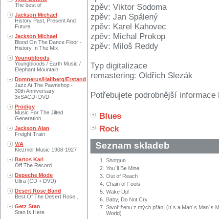
The best of
zpěv: Viktor Sodoma
Jackson Michael
zpěv: Jan Spálený
History Past, Present And
zpěv: Karel Kahovec
Future
zpěv: Michal Prokop
Jackson Michael
Blood On The Dance Floor -
zpěv: Miloš Reddy
History In The Mix
Youngbloods
Youngbloods / Earth Music /
Typ digitalizace
Elephant Mountain
remastering: Oldřich Slezák
Domnerus/Hallberg/Erstand
Jazz At The Pawnshop -
30th Anniversary
Potřebujete podrobnější informace 
3xSACD+DVD
Prodigy
Music For The Jilted
Blues
Generation
Rock
Jackson Alan
Freight Train
Seznam skladeb
V/A
Klezmer Music 1908-1927
Bartos Karl
1.
Shotgun
Off The Record
2.
You´ll Be Mine
Depeche Mode
3.
Out of Reach
Ultra (CD + DVD)
4.
Chain of Fools
Desert Rose Band
5.
Wake Up!
Best Of The Desert Rose..
6.
Baby, Do Not Cry
Getz Stan
7.
Stvoř ženu z mých přání (It´s a Man´s Man´s 
Stan Is Here
World)