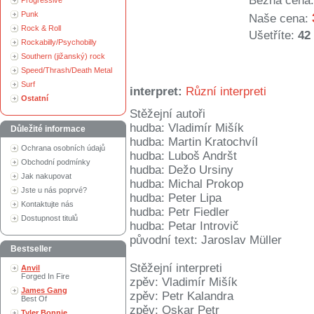
Běžná cena:
Progressive
Punk
Naše cena:
Rock & Roll
Ušetříte:
42
Rockabilly/Psychobilly
Southern (jižanský) rock
Speed/Thrash/Death Metal
Surf
interpret:
Různí interpreti
Ostatní
Stěžejní autoři
hudba: Vladimír Mišík
Důležité informace
hudba: Martin Kratochvíl
Ochrana osobních údajů
hudba: Luboš Andršt
Obchodní podmínky
hudba: Dežo Ursiny
Jak nakupovat
hudba: Michal Prokop
Jste u nás poprvé?
hudba: Peter Lipa
Kontaktujte nás
hudba: Petr Fiedler
Dostupnost titulů
hudba: Petar Introvič
původní text: Jaroslav Müller
Bestseller
Stěžejní interpreti
Anvil
Forged In Fire
zpěv: Vladimír Mišík
James Gang
zpěv: Petr Kalandra
Best Of
zpěv: Oskar Petr
Tyler Bonnie