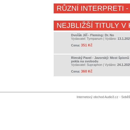
RŮZNÍ INTERPRETI
-
NEJBLIŽŠÍ TITULY V
Dvořák Jiří - Fleming: Dr. No
Vydavatel:
Tympanum
| Vydáno:
13.1.202
351 Kč
Cena:
Rimský Pavel - Javorský: Most špionů
pekla na svobodu
Vydavatel:
Supraphon
| Vydáno:
24.1.202
360 Kč
Cena:
Internetový obchod Audio3.cz - Soběši