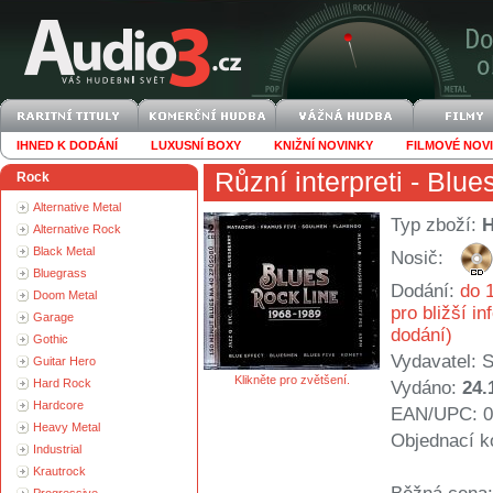
IHNED K DODÁNÍ
LUXUSNÍ BOXY
KNIŽNÍ NOVINKY
FILMOVÉ NOV
Různí interpreti
- Blue
Rock
Alternative Metal
Typ zboží:
Alternative Rock
Black Metal
Nosič:
Bluegrass
Dodání:
do 1
Doom Metal
pro bližší i
Garage
dodání)
Gothic
Vydavatel:
S
Guitar Hero
Klikněte pro zvětšení.
Hard Rock
Vydáno:
24.
Hardcore
EAN/UPC: 0
Heavy Metal
Objednací k
Industrial
Krautrock