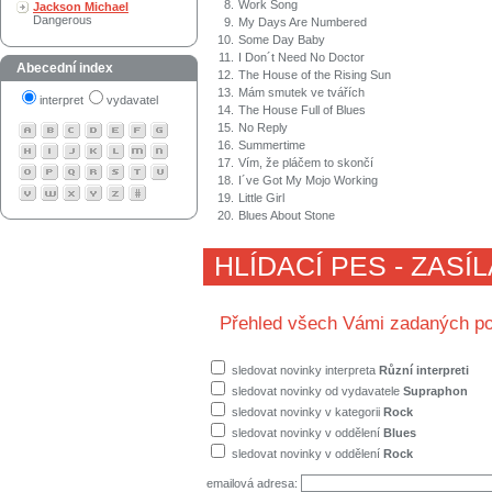
8.
Work Song
Jackson Michael
Dangerous
9.
My Days Are Numbered
10.
Some Day Baby
11.
I Don´t Need No Doctor
Abecední index
12.
The House of the Rising Sun
13.
Mám smutek ve tvářích
interpret
vydavatel
14.
The House Full of Blues
15.
No Reply
16.
Summertime
17.
Vím, že pláčem to skončí
18.
I´ve Got My Mojo Working
19.
Little Girl
20.
Blues About Stone
HLÍDACÍ PES - ZASÍ
Přehled všech Vámi zadaných po
sledovat novinky interpreta
Různí interpreti
sledovat novinky od vydavatele
Supraphon
sledovat novinky v kategorii
Rock
sledovat novinky v oddělení
Blues
sledovat novinky v oddělení
Rock
emailová adresa: