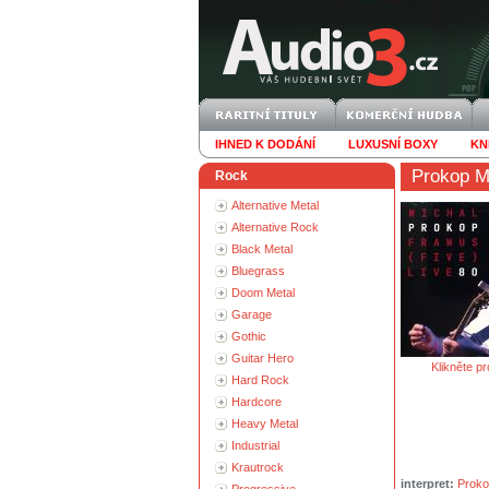
IHNED K DODÁNÍ
LUXUSNÍ BOXY
KN
Prokop M
Rock
Alternative Metal
Alternative Rock
Black Metal
Bluegrass
Doom Metal
Garage
Gothic
Guitar Hero
Klikněte pr
Hard Rock
Hardcore
Heavy Metal
Industrial
Krautrock
interpret:
Proko