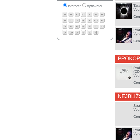
Tat
interpret
vydavatel
Vyd
Cen
Pro
Vyd
Cen
PROKOP 
Pro
(CD
Vyd
Cen
NEJBLIŽ
Strá
Vyd
Cen
Pro
Vyd