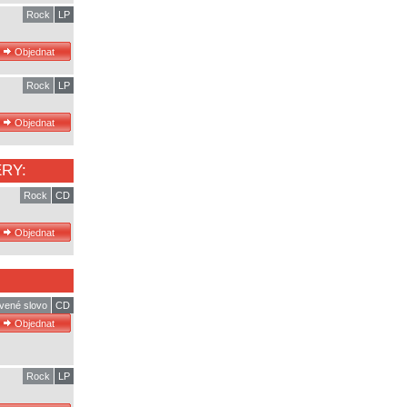
Rock
LP
Rock
LP
RY:
Rock
CD
vené slovo
CD
Rock
LP