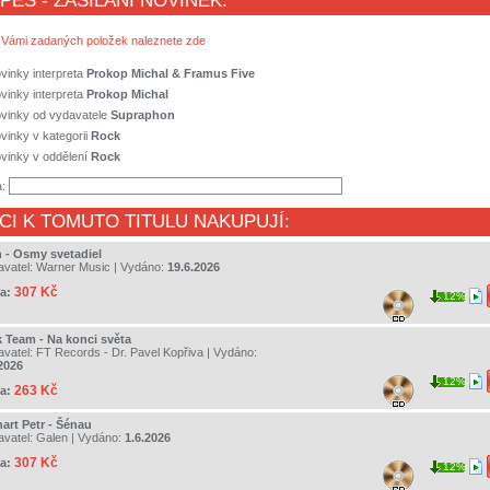
 PES - ZASÍLÁNÍ NOVINEK:
 Vámi zadaných položek naleznete zde
vinky interpreta
Prokop Michal & Framus Five
vinky interpreta
Prokop Michal
ovinky od vydavatele
Supraphon
vinky v kategorii
Rock
vinky v oddělení
Rock
a:
CI K TOMUTO TITULU NAKUPUJÍ:
n - Osmy svetadiel
avatel:
Warner Music
| Vydáno:
19.6.2026
307 Kč
a:
12%
k Team - Na konci světa
avatel:
FT Records - Dr. Pavel Kopřiva
| Vydáno:
2026
12%
263 Kč
a:
art Petr - Šénau
avatel:
Galen
| Vydáno:
1.6.2026
307 Kč
a:
12%