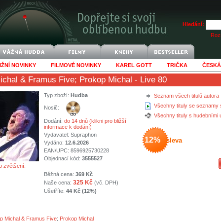
Hledání:
Rozš
IŽNÍ NOVINKY
FILMOVÉ NOVINKY
KAREL GOTT
TRIČKA
ČESKÁ
ichal & Framus Five
;
Prokop Michal
- Live 80
Typ zboží:
Hudba
Seznam všech titulů autora
Všechny tituly se seznamy 
Nosič:
Všechny tituly s hudebními
Dodání:
do 14 dnů (klikni pro bližší
informace k dodání)
Vydavatel:
Supraphon
12%
sleva
Vydáno:
12.6.2026
EAN/UPC: 8596925730228
Objednací kód:
3555527
o zvětšení.
Běžná cena:
369 Kč
325 Kč
Naše cena:
(vč. DPH)
Ušetříte:
44 Kč (12%)
p Michal & Framus Five
;
Prokop Michal