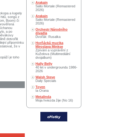
Arakain
Salto Mortale (Remastered
2026)
rokopa a kapely
Arakain
hitů, songů z
Salto Mortale (Remastered
om, Boom) či
2026)
prověřená
míchanou
Orchestr Národního
lo, a po
divadla
zpěvákovy
Dvořák: Rusalka
ně dotvořili
ilejní připomínku
Horňácká muzika
statovat, že v
Miroslava Minkse
Zpívání a vyprávění z
Kuželova (Multimediální
opáží je toho
dvojalbum)
Hally Belly
40 let v undergroundu 1986-
2026
Walsh Steve
Daily Specials
Toyen
Ia Orana
Metalinda
Moja hviezda žije (No 16)