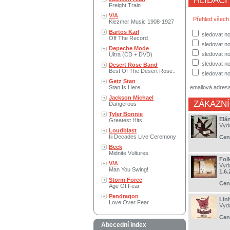
HLÍDACÍ
Freight Train
V/A
Přehled všech
Klezmer Music 1908-1927
Bartos Karl
sledovat no
Off The Record
sledovat no
Depeche Mode
sledovat n
Ultra (CD + DVD)
sledovat no
Desert Rose Band
Best Of The Desert Rose..
sledovat no
Getz Stan
Stan Is Here
emailová adres
Jackson Michael
ZÁKAZNÍ
Dangerous
Tyler Bonnie
Elá
Greatest Hits
Vyd
Loudblast
Iii Decades Live Ceremony
Cen
Beck
Midnite Vultures
Fol
V/A
Vyd
Man You Swing!
1.6.
Storm Force
Cen
Age Of Fear
Pendragon
Linh
Love Over Fear
Vyd
Cen
Abecední index