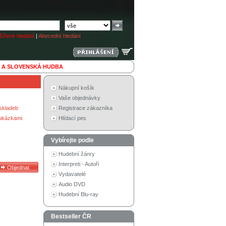
ířené hledání
|
Abecední hledání
 A SLOVENSKÁ HUDBA
Nákupní košík
Vaše objednávky
skladeb
Registrace zákazníka
 ukázkami
Hlídací pes
Vybírejte podle
Hudební žánry
Interpreti - Autoři
Vydavatelé
Audio DVD
Hudební Blu-ray
Bestseller ČR