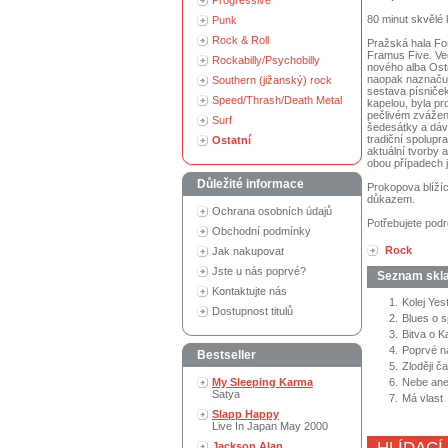
Progressive
80 minut skvělé 
Punk
Rock & Roll
Pražská hala Fo
Framus Five. Ved
Rockabilly/Psychobilly
nového alba Ost
naopak naznačuj
Southern (jižanský) rock
sestava písniče
Speed/Thrash/Death Metal
kapelou, byla p
pečlivém zvážen
Surf
šedesátky a dáva
tradiční spolupr
Ostatní
aktuální tvorby 
obou případech j
Důležité informace
Prokopova blížíc
důkazem.
Ochrana osobních údajů
Potřebujete podr
Obchodní podmínky
Rock
Jak nakupovat
Jste u nás poprvé?
Seznam skl
Kontaktujte nás
1.
Kolej Yes
Dostupnost titulů
2.
Blues o 
3.
Bitva o K
4.
Poprvé n
Bestseller
5.
Zloději č
My Sleeping Karma
6.
Nebe ane
Satya
7.
Má vlast
Slapp Happy
Live In Japan May 2000
Jackson Alan