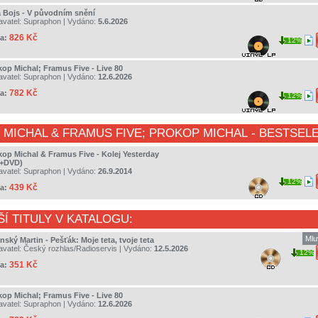
a Bojs - V původním snění
avatel:
Supraphon
| Vydáno:
5.6.2026
826 Kč
a:
12%
kop Michal; Framus Five - Live 80
avatel:
Supraphon
| Vydáno:
12.6.2026
782 Kč
a:
12%
MICHAL & FRAMUS FIVE
;
PROKOP MICHAL
- BESTSELE
kop Michal & Framus Five - Kolej Yesterday
+DVD)
avatel:
Supraphon
| Vydáno:
26.9.2014
12%
439 Kč
a:
ŠÍ TITULY V KATALOGU:
Mlu
nský Martin - Pešťák: Moje teta, tvoje teta
avatel:
Český rozhlas/Radioservis
| Vydáno:
12.5.2026
12%
351 Kč
a:
kop Michal; Framus Five - Live 80
avatel:
Supraphon
| Vydáno:
12.6.2026