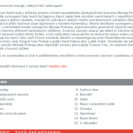
koncertní energie, velkých hitů i překvapení
rum Karlín byla v loňském prosinci místem pravidelného předvánočního koncertu Michala P
le vystoupení řady hostů byl logickou hlavní náplní blok písniček namíchaných z největších 
raka a dalších skladeb, vracejících zpěváka k úplným rhythm and bluesovým začátkům (Bo
ících příští možnosti (duet Spomínam s Karolem Komendou). Mnoha desítkami vystoupení 
k v mimořádné kondici zpívajícího Michala Prokopa, doprovázeného generačně výborně na
ro všechny přítomné opravdovým zážitkem. Zvukový záznam ukázal, jak dobré to všechno by
í inicioval vydání tohoto živáku, svým způsobem navazujícího na dvacet let starou oslavu 
jícího šanci i těm, kteří Forum zmeškali. Mixážní a masteringovou práci Pavla Marcela vizuál
acovníci, tedy fotograf Ivan Prokop a grafici Karel Haloun plus Luděk Kubík. Dostáváte tak jub
a zpívání Michala Prokopa plus nejnovější sestavy jeho kapely Framus Five. Je radostné kon
de o luxusní zážitek.
í se osmdesátka je číslo k potěšitelnému neuvěření a tento koncertní záznam s podobnou st
obnější informace k tomuto titulu?
Napište nám
.
adeb
terday
8.
A přece ráno
spolykaných slovech
9.
Bezvětří
arlův most
10.
Sejmi
aposledy
11.
Blues o prázdném sedle
asu
12.
Ostraka
bo cesta do pekel
13.
Spomínam
14.
Boom Boom
15.
V nákupáku