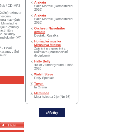
Arakain
možek / CD-MP3
Salto Mortale (Remastered
2026)
Knižní rozhovor
Arakain
y hercům
Salto Mortale (Remastered
utora slavných
2026)
í. Mimořádně
ů jako Zvonky
Orchestr Národního
áct hitů v
divadla
bní skladby
Dvořák: Rusalka
 audioknihy (VT
Horňácká muzika
Miroslava Minkse
ě / První
Zpívání a vyprávění z
ikaraguy / Šel
Kuželova (Multimediální
závěr
dvojalbum)
Hally Belly
40 let v undergroundu 1986-
2026
Walsh Steve
Daily Specials
Toyen
Ia Orana
Metalinda
Moja hviezda žije (No 16)