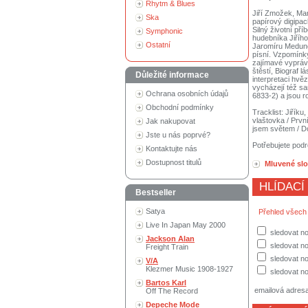
Rhytm & Blues
Jiří Zmožek, Ma
Ska
papírový digipac
Silný životní př
Symphonic
hudebníka Jiříh
Ostatní
Jaromíru Medunov
písní. Vzpomínk
zajímavé vypráv
štěstí, Biograf 
Důležité informace
interpretaci hvě
vycházejí též sa
Ochrana osobních údajů
6833-2) a jsou 
Obchodní podmínky
Tracklist: Jiříku
vlaštovka / První
Jak nakupovat
jsem světem / Do
Jste u nás poprvé?
Potřebujete podr
Kontaktujte nás
Dostupnost titulů
Mluvené sl
HLÍDACÍ
Bestseller
Satya
Přehled všech
Live In Japan May 2000
sledovat no
Jackson Alan
sledovat n
Freight Train
sledovat no
V/A
Klezmer Music 1908-1927
sledovat no
Bartos Karl
emailová adres
Off The Record
Depeche Mode