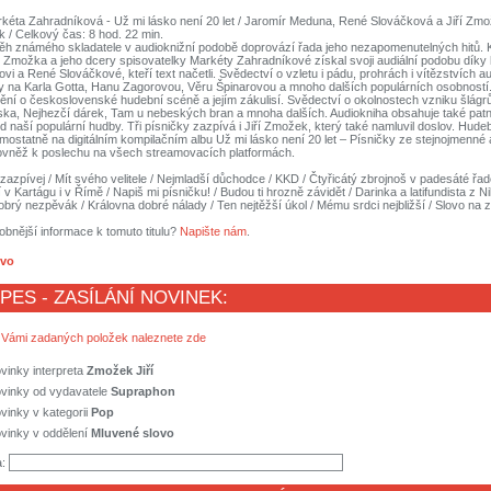
rkéta Zahradníková - Už mi lásko není 20 let / Jaromír Meduna, René Slováčková a Jiří Z
k / Celkový čas: 8 hod. 22 min.
íběh známého skladatele v audioknižní podobě doprovází řada jeho nezapomenutelných hitů. 
o Zmožka a jeho dcery spisovatelky Markéty Zahradníkové získal svoji audiální podobu dík
i a René Slováčkové, kteří text načetli. Svědectví o vzletu i pádu, prohrách i vítězstvích a
y na Karla Gotta, Hanu Zagorovou, Věru Špinarovou a mnoho dalších populárních osobnost
ění o československé hudební scéně a jejím zákulisí. Svědectví o okolnostech vzniku šlágr
láska, Nejhezčí dárek, Tam u nebeských bran a mnoha dalších. Audiokniha obsahuje také patn
zd naší populární hudby. Tři písničky zazpívá i Jiří Zmožek, který také namluvil doslov. Hude
mostatně na digitálním kompilačním albu Už mi lásko není 20 let – Písničky ze stejnojmenné
rovněž k poslechu na všech streamovacích platformách.
, zazpívej / Mít svého velitele / Nejmladší důchodce / KKD / Čtyřicátý zbrojnoš v padesáté řad
 v Kartágu i v Římě / Napiš mi písničku! / Budou ti hrozně závidět / Darinka a latifundista z N
brý nezpěvák / Královna dobré nálady / Ten nejtěžší úkol / Mému srdci nejbližší / Slovo na 
obnější informace k tomuto titulu?
Napište nám
.
ovo
 PES - ZASÍLÁNÍ NOVINEK:
 Vámi zadaných položek naleznete zde
vinky interpreta
Zmožek Jiří
ovinky od vydavatele
Supraphon
vinky v kategorii
Pop
vinky v oddělení
Mluvené slovo
a: