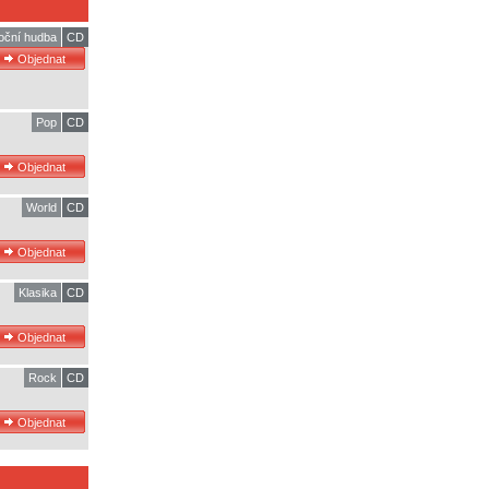
oční hudba
CD
Pop
CD
World
CD
Klasika
CD
Rock
CD