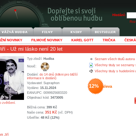
Hledání:
Rozš
IŽNÍ NOVINKY
FILMOVÉ NOVINKY
KAREL GOTT
TRIČKA
ČESKÁ
iří
- Už mi lásko není 20 let
Typ zboží:
Hudba
Seznam všech titulů autora
Všechny tituly se seznamy 
Nosič:
Všechny tituly s hudebními
Dodání:
do 14 dnů (klikni pro bližší
informace k dodání)
Vydavatel:
Supraphon
12%
sleva
Vydáno:
15.11.2024
EAN/UPC: 0099925683320
Objednací kód:
3473005
o zvětšení.
Běžná cena:
399 Kč
351 Kč
Naše cena:
(vč. DPH)
Ušetříte:
48 Kč (12%)
k Jiří