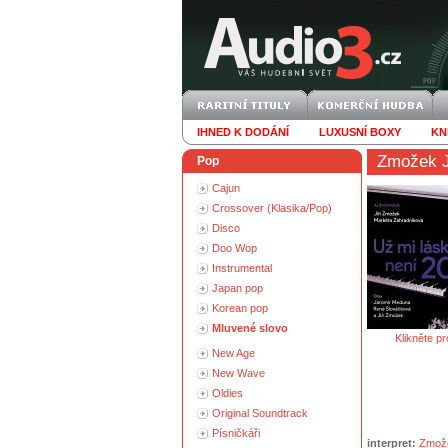
IHNED K DODÁNÍ
LUXUSNÍ BOXY
KN
Zmožek J
Pop
Cajun
Crossover (Klasika/Pop)
Disco
Doo Wop
Instrumental
Japan pop
Korean pop
Mluvené slovo
Klikněte pr
New Age
New Wave
Oldies
Original Soundtrack
Písničkáři
interpret:
Zmože