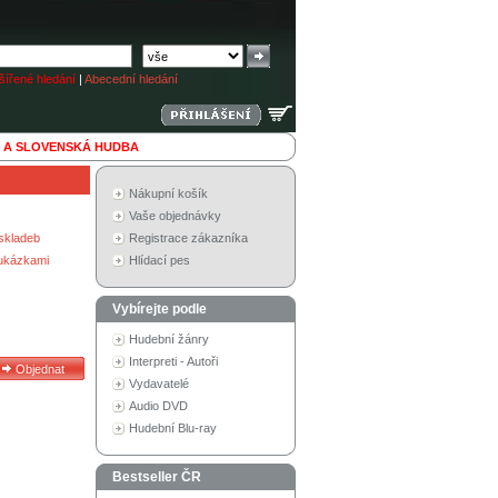
ířené hledání
|
Abecední hledání
 A SLOVENSKÁ HUDBA
Nákupní košík
Vaše objednávky
skladeb
Registrace zákazníka
 ukázkami
Hlídací pes
Vybírejte podle
Hudební žánry
Interpreti - Autoři
Vydavatelé
Audio DVD
Hudební Blu-ray
Bestseller ČR