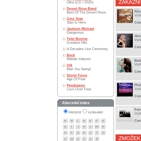
ZÁKAZNÍ
Ultra (CD + DVD)
Desert Rose Band
Růz
Best Of The Desert Rose..
Vyd
Getz Stan
Stan Is Here
Cen
Jackson Michael
Dangerous
Von
Tyler Bonnie
Vyd
Greatest Hits
Cen
Iii Decades Live Ceremony
Beck
Midnite Vultures
Bal
Vyd
V/A
Man You Swing!
Cen
Storm Force
Age Of Fear
Phi
Pendragon
Vyd
Love Over Fear
Cen
Abecední index
Fer
interpret
vydavatel
Vyd
Cen
ZMOŽEK 