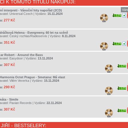
CI K TOMUTO TITULU NAKUPUJÍ:
Ván
ní interpreti - Vánoční hity napořád (2CD)
avatel:
Universal Czech
| Vydáno:
15.11.2024
12%
277 Kč
a:
dráčková Helena - Evergreeny. 60 let na scéně
avatel:
Český rozhlas/Radioservis
| Vydáno:
8.11.2024
351 Kč
a:
12%
zar Robert - Around the Bass
avatel:
Easydoor
| Vydáno:
13.11.2024
307 Kč
a:
12%
lHarmonia Octet Prague - Smetana: Má vlast
avatel:
Vilém Veverka
| Vydáno:
15.11.2024
290 Kč
a:
12%
máta - Simile
avatel:
Pavian Records
| Vydáno:
22.11.2024
307 Kč
a:
12%
JIŘÍ
- BESTSELERY: