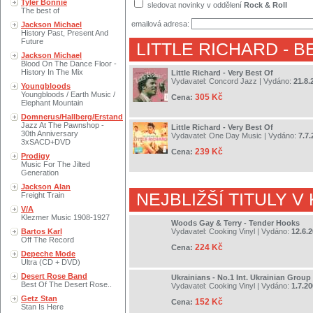
Tyler Bonnie
sledovat novinky v oddělení
Rock & Roll
The best of
emailová adresa:
Jackson Michael
History Past, Present And
Future
LITTLE RICHARD
- B
Jackson Michael
Blood On The Dance Floor -
History In The Mix
Little Richard - Very Best Of
Vydavatel:
Concord Jazz
| Vydáno:
21.8.
Youngbloods
Youngbloods / Earth Music /
305 Kč
Cena:
Elephant Mountain
Domnerus/Hallberg/Erstand
Jazz At The Pawnshop -
Little Richard - Very Best Of
30th Anniversary
Vydavatel:
One Day Music
| Vydáno:
7.7.
3xSACD+DVD
239 Kč
Cena:
Prodigy
Music For The Jilted
Generation
Jackson Alan
NEJBLIŽŠÍ TITULY V
Freight Train
V/A
Klezmer Music 1908-1927
Woods Gay & Terry - Tender Hooks
Bartos Karl
Vydavatel:
Cooking Vinyl
| Vydáno:
12.6.
Off The Record
224 Kč
Cena:
Depeche Mode
Ultra (CD + DVD)
Desert Rose Band
Ukrainians - No.1 Int. Ukrainian Group
Best Of The Desert Rose..
Vydavatel:
Cooking Vinyl
| Vydáno:
1.7.2
Getz Stan
152 Kč
Cena:
Stan Is Here