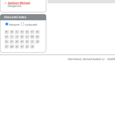
Jackson Michael
Dangerous
Abecední index
interpret
vydavatel
Internetový obchod Audio3.cz - Soběši