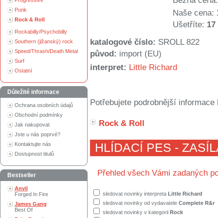
Běžná cena:
Progressive
Punk
Naše cena:
Rock & Roll
Ušetříte:
17
Rockabilly/Psychobilly
katalogové číslo:
SROLL 822
Southern (jižanský) rock
Speed/Thrash/Death Metal
původ:
import (EU)
Surf
interpret:
Little Richard
Ostatní
Důležité informace
Potřebujete podrobnější informace 
Ochrana osobních údajů
Obchodní podmínky
Rock & Roll
Jak nakupovat
Jste u nás poprvé?
Kontaktujte nás
HLÍDACÍ PES - ZASÍ
Dostupnost titulů
Přehled všech Vámi zadaných po
Bestseller
Anvil
sledovat novinky interpreta
Little Richard
Forged In Fire
sledovat novinky od vydavatele
Complete R&r
James Gang
Best Of
sledovat novinky v kategorii
Rock