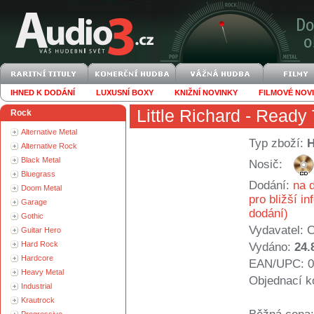
IHNED K DODÁNÍ
LUXUSNÍ BOXY
KNIŽNÍ NOVINKY
FILMOVÉ NOV
Little Richard
- Ready 
Rock
Alternative Metal
Typ zboží:
Alternative Rock
Black Metal
Nosič:
Bluegrass
Dodání:
na d
Doom Metal
pro bližší i
Garage
dodání)
Gothic
Vydavatel:
C
Guitar Hero
Hard Rock
Vydáno:
24.
Hardcore
EAN/UPC: 0
Heavy Metal
Objednací k
Industrial
Krautrock