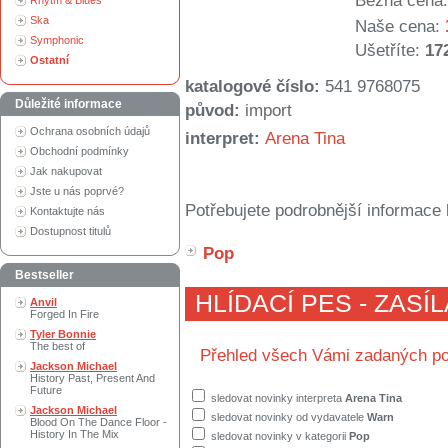
Běžná cena:
Rhytm & Blues
Ska
Naše cena:
Symphonic
Ušetříte:
17
Ostatní
katalogové číslo:
541 9768075
Důležité informace
původ:
import
Ochrana osobních údajů
interpret:
Arena Tina
Obchodní podmínky
Jak nakupovat
Jste u nás poprvé?
Potřebujete podrobnější informace 
Kontaktujte nás
Dostupnost titulů
Pop
Bestseller
HLÍDACÍ PES - ZASÍ
Anvil
Forged In Fire
Tyler Bonnie
The best of
Přehled všech Vámi zadaných po
Jackson Michael
History Past, Present And
Future
sledovat novinky interpreta
Arena Tina
Jackson Michael
sledovat novinky od vydavatele
Warn
Blood On The Dance Floor -
History In The Mix
sledovat novinky v kategorii
Pop