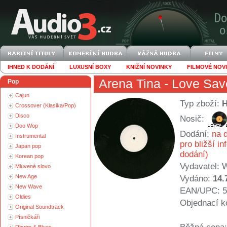
IHNED K DODÁNÍ
LUXUSNÍ BOXY
KNIŽNÍ NOVINKY
FILMOVÉ NOV
Arena Tina
- Love Sav
Pop
Cajun
Typ zboží:
Crossover (Klasika/Pop)
Disco
Nosič:
Doo Wop
Dodání:
na d
Instrumental
pro bližší i
Japan pop
dodání)
Korean pop
Vydavatel:
W
Mluvené slovo
New Age
Vydáno:
14.
New Wave
EAN/UPC: 5
Oldies
Objednací k
Original Soundtrack
Písničkáři