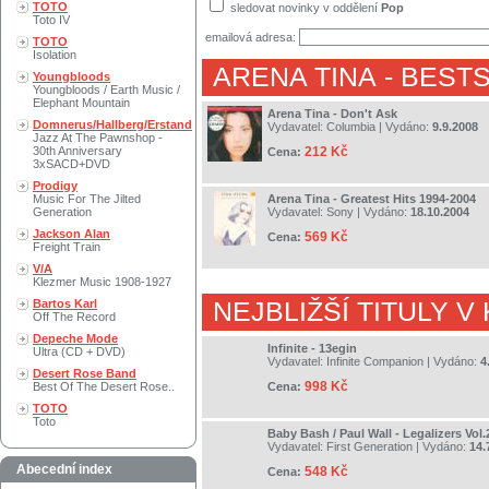
TOTO
sledovat novinky v oddělení
Pop
Toto IV
emailová adresa:
TOTO
Isolation
ARENA TINA
- BEST
Youngbloods
Youngbloods / Earth Music /
Elephant Mountain
Arena Tina - Don't Ask
Domnerus/Hallberg/Erstand
Vydavatel:
Columbia
| Vydáno:
9.9.2008
Jazz At The Pawnshop -
30th Anniversary
212 Kč
Cena:
3xSACD+DVD
Prodigy
Music For The Jilted
Arena Tina - Greatest Hits 1994-2004
Generation
Vydavatel:
Sony
| Vydáno:
18.10.2004
Jackson Alan
569 Kč
Cena:
Freight Train
V/A
Klezmer Music 1908-1927
Bartos Karl
NEJBLIŽŠÍ TITULY V
Off The Record
Depeche Mode
Infinite - 13egin
Ultra (CD + DVD)
Vydavatel:
Infinite Companion
| Vydáno:
4
Desert Rose Band
998 Kč
Best Of The Desert Rose..
Cena:
TOTO
Toto
Baby Bash / Paul Wall - Legalizers Vol
Vydavatel:
First Generation
| Vydáno:
14.
Abecední index
548 Kč
Cena: