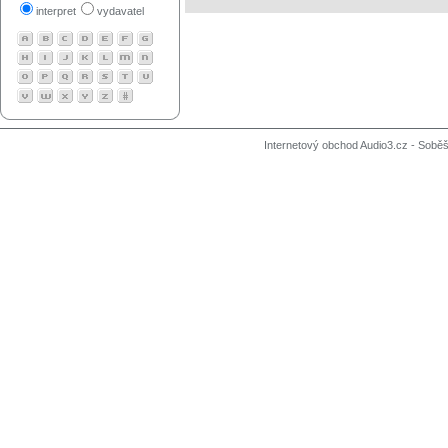
interpret
vydavatel
Internetový obchod Audio3.cz - Soběši