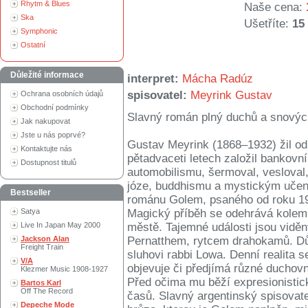
Rhytm & Blues
Naše cena:
Ska
Ušetříte:
15
Symphonic
Ostatní
Důležité informace
interpret:
Mácha Radúz
spisovatel:
Meyrink Gustav
Ochrana osobních údajů
Obchodní podmínky
Slavný román plný duchů a snových
Jak nakupovat
Jste u nás poprvé?
Gustav Meyrink (1868–1932) žil od 
Kontaktujte nás
pětadvaceti letech založil bankovní
Dostupnost titulů
automobilismu, šermoval, vesloval,
józe, buddhismu a mystickým učení
Bestseller
románu Golem, psaného od roku 19
Satya
Magický příběh se odehrává kolem
Live In Japan May 2000
městě. Tajemné události jsou vidě
Jackson Alan
Pernatthem, rytcem drahokamů. Důl
Freight Train
sluhovi rabbi Lowa. Denní realita 
V/A
objevuje či předjímá různé duchovní
Klezmer Music 1908-1927
Před očima mu běží expresionistick
Bartos Karl
Off The Record
časů. Slavný argentinský spisovatel
Depeche Mode