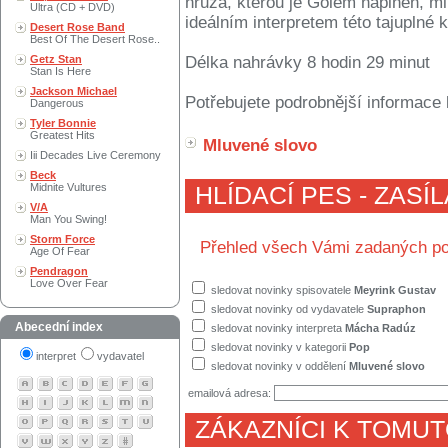
hrůza, kterou je Golem naplněn, m
Ultra (CD + DVD)
ideálním interpretem této tajuplné k
Desert Rose Band
Best Of The Desert Rose..
Getz Stan
Délka nahrávky 8 hodin 29 minut
Stan Is Here
Jackson Michael
Potřebujete podrobnější informace 
Dangerous
Tyler Bonnie
Greatest Hits
Mluvené slovo
Iii Decades Live Ceremony
Beck
Midnite Vultures
HLÍDACÍ PES - ZASÍ
V/A
Man You Swing!
Storm Force
Přehled všech Vámi zadaných po
Age Of Fear
Pendragon
Love Over Fear
sledovat novinky spisovatele
Meyrink Gustav
sledovat novinky od vydavatele
Supraphon
Abecední index
sledovat novinky interpreta
Mácha Radúz
sledovat novinky v kategorii
Pop
interpret
vydavatel
sledovat novinky v oddělení
Mluvené slovo
emailová adresa:
ZÁKAZNÍCI K TOMUT