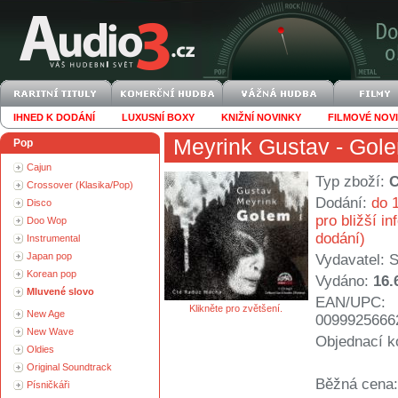
IHNED K DODÁNÍ
LUXUSNÍ BOXY
KNIŽNÍ NOVINKY
FILMOVÉ NOV
Meyrink Gustav
- Gol
Pop
Cajun
Typ zboží:
Crossover (Klasika/Pop)
Dodání:
do 1
Disco
pro bližší i
Doo Wop
dodání)
Instrumental
Japan pop
Vydavatel:
S
Korean pop
Vydáno:
16.
Mluvené slovo
EAN/UPC:
Klikněte pro zvětšení.
New Age
0099925666
New Wave
Objednací k
Oldies
Original Soundtrack
Běžná cena:
Písničkáři