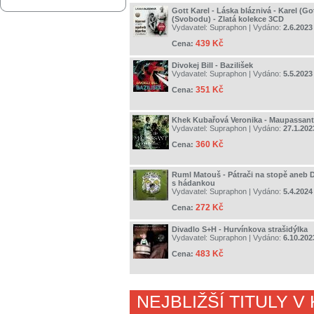
Gott Karel - Láska bláznivá - Karel (Go
(Svobodu) - Zlatá kolekce 3CD
Vydavatel:
Supraphon
| Vydáno:
2.6.2023
439 Kč
Cena:
Divokej Bill - Bazilišek
Vydavatel:
Supraphon
| Vydáno:
5.5.2023
351 Kč
Cena:
Khek Kubařová Veronika - Maupassant
Vydavatel:
Supraphon
| Vydáno:
27.1.202
360 Kč
Cena:
Ruml Matouš - Pátrači na stopě aneb D
s hádankou
Vydavatel:
Supraphon
| Vydáno:
5.4.2024
272 Kč
Cena:
Divadlo S+H - Hurvínkova strašidýlka
Vydavatel:
Supraphon
| Vydáno:
6.10.202
483 Kč
Cena:
NEJBLIŽŠÍ TITULY V