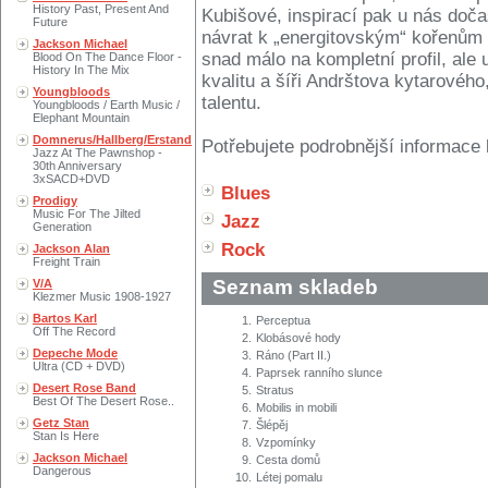
History Past, Present And
Kubišové, inspirací pak u nás doča
Future
návrat k „energitovským“ kořenům
Jackson Michael
snad málo na kompletní profil, ale
Blood On The Dance Floor -
History In The Mix
kvalitu a šíři Andrštova kytarovéh
Youngbloods
talentu.
Youngbloods / Earth Music /
Elephant Mountain
Domnerus/Hallberg/Erstand
Potřebujete podrobnější informace 
Jazz At The Pawnshop -
30th Anniversary
3xSACD+DVD
Blues
Prodigy
Music For The Jilted
Jazz
Generation
Rock
Jackson Alan
Freight Train
Seznam skladeb
V/A
Klezmer Music 1908-1927
Bartos Karl
1.
Perceptua
Off The Record
2.
Klobásové hody
Depeche Mode
3.
Ráno (Part II.)
Ultra (CD + DVD)
4.
Paprsek ranního slunce
Desert Rose Band
5.
Stratus
Best Of The Desert Rose..
6.
Mobilis in mobili
Getz Stan
7.
Šlépěj
Stan Is Here
8.
Vzpomínky
Jackson Michael
9.
Cesta domů
Dangerous
10.
Létej pomalu