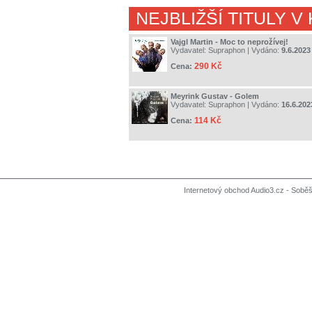
NEJBLIŽŠÍ TITULY V
Vajgl Martin - Moc to neprožívej!
Vydavatel:
Supraphon
| Vydáno:
9.6.2023
290 Kč
Cena:
Meyrink Gustav - Golem
Vydavatel:
Supraphon
| Vydáno:
16.6.202
114 Kč
Cena:
Internetový obchod Audio3.cz - Soběši