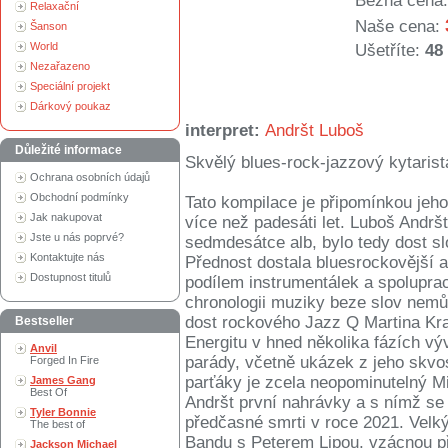
Běžná cena:
Relaxační
Naše cena:
Šanson
World
Ušetříte:
48
Nezařazeno
Speciální projekt
Dárkový poukaz
interpret:
Andršt Luboš
Důležité informace
Skvělý blues-rock-jazzový kytarista
Ochrana osobních údajů
Obchodní podmínky
Tato kompilace je připomínkou je
Jak nakupovat
více než padesáti let. Luboš Andrš
Jste u nás poprvé?
sedmdesátce alb, bylo tedy dost slo
Kontaktujte nás
Přednost dostala bluesrockovější a
Dostupnost titulů
podílem instrumentálek a spolupra
chronologii muziky beze slov nemů
dost rockového Jazz Q Martina Krat
Bestseller
Energitu v hned několika fázích vý
Anvil
parády, včetně ukázek z jeho skvo
Forged In Fire
parťáky je zcela neopominutelný Mi
James Gang
Best Of
Andršt první nahrávky a s nímž se
Tyler Bonnie
předčasné smrti v roce 2021. Velk
The best of
Bandu s Peterem Lipou, vzácnou př
Jackson Michael