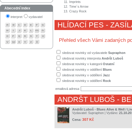
11.
Imprints
12.
Time´s Arrow
Abecední index
13.
Crazy Rock
interpret
vydavatel
HLÍDACÍ PES - ZASÍ
Přehled všech Vámi zadaných po
sledovat novinky od vydavatele
Supraphon
sledovat novinky interpreta
Andršt Luboš
sledovat novinky v kategorii
Ostatní
sledovat novinky v oddělení
Blues
sledovat novinky v oddělení
Jazz
sledovat novinky v oddělení
Rock
emailová adresa:
ANDRŠT LUBOŠ
- B
Andršt Luboš - Blues Alive & Well / Li
Vydavatel:
Supraphon
| Vydáno:
21.10.20
307 Kč
Cena: