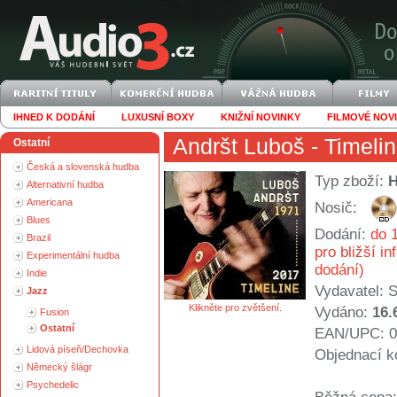
IHNED K DODÁNÍ
LUXUSNÍ BOXY
KNIŽNÍ NOVINKY
FILMOVÉ NOV
Andršt Luboš
- Timeli
Ostatní
Česká a slovenská hudba
Typ zboží:
Alternativní hudba
Americana
Nosič:
Blues
Dodání:
do 1
Brazil
pro bližší i
Experimentální hudba
dodání)
Indie
Vydavatel:
S
Jazz
Klikněte pro zvětšení.
Vydáno:
16.
Fusion
Ostatní
EAN/UPC: 0
Lidová píseň/Dechovka
Objednací k
Německý šlágr
Psychedelic