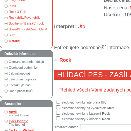
Běžná cena:
Progressive
Punk
Naše cena:
Rock & Roll
Ušetříte:
10
Rockabilly/Psychobilly
Southern (jižanský) rock
interpret:
Ufo
Speed/Thrash/Death Metal
Surf
Ostatní
Potřebujete podrobnější informace 
Důležité informace
Rock
Ochrana osobních údajů
Obchodní podmínky
HLÍDACÍ PES - ZASÍ
Jak nakupovat
Jste u nás poprvé?
Kontaktujte nás
Přehled všech Vámi zadaných po
Dostupnost titulů
sledovat novinky interpreta
Ufo
Bestseller
sledovat novinky od vydavatele
Mem
Anvil
sledovat novinky v kategorii
Rock
Forged In Fire
sledovat novinky v oddělení
Rock
Tyler Bonnie
The best of
emailová adresa:
Jackson Michael