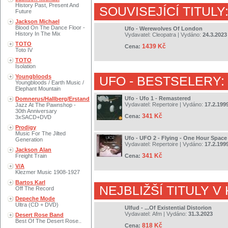
History Past, Present And
SOUVISEJÍCÍ TITULY
Future
Jackson Michael
Blood On The Dance Floor -
Ufo - Werewolves Of London
History In The Mix
Vydavatel:
Cleopatra
| Vydáno:
24.3.2023
TOTO
1439 Kč
Cena:
Toto IV
TOTO
Isolation
Youngbloods
UFO
- BESTSELERY:
Youngbloods / Earth Music /
Elephant Mountain
Ufo - Ufo 1 - Remastered
Domnerus/Hallberg/Erstand
Vydavatel:
Repertoire
| Vydáno:
17.2.199
Jazz At The Pawnshop -
30th Anniversary
341 Kč
Cena:
3xSACD+DVD
Prodigy
Music For The Jilted
Ufo - UFO 2 - Flying - One Hour Spac
Generation
Vydavatel:
Repertoire
| Vydáno:
17.2.199
Jackson Alan
341 Kč
Freight Train
Cena:
V/A
Klezmer Music 1908-1927
Bartos Karl
NEJBLIŽŠÍ TITULY V
Off The Record
Depeche Mode
Ultra (CD + DVD)
Ulfud - ...Of Existential Distorion
Vydavatel:
Afm
| Vydáno:
31.3.2023
Desert Rose Band
Best Of The Desert Rose..
818 Kč
Cena: