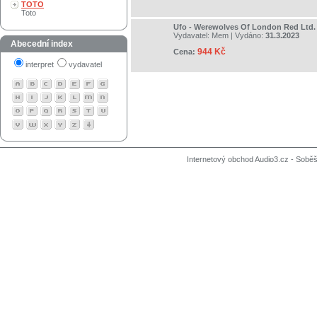
TOTO
Toto
Ufo - Werewolves Of London Red Ltd.
Vydavatel:
Mem
| Vydáno:
31.3.2023
Abecední index
944 Kč
Cena:
interpret
vydavatel
Internetový obchod Audio3.cz - Soběši