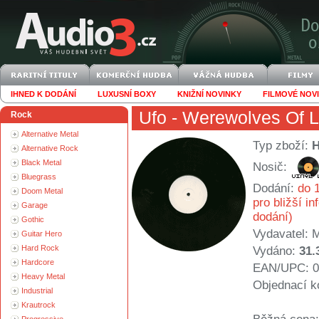
IHNED K DODÁNÍ
LUXUSNÍ BOXY
KNIŽNÍ NOVINKY
FILMOVÉ NOV
Ufo
- Werewolves Of L
Rock
Alternative Metal
Typ zboží:
Alternative Rock
Black Metal
Nosič:
Bluegrass
Dodání:
do 1
Doom Metal
pro bližší i
Garage
dodání)
Gothic
Vydavatel:
Guitar Hero
Hard Rock
Vydáno:
31.
Hardcore
EAN/UPC: 0
Heavy Metal
Objednací k
Industrial
Krautrock