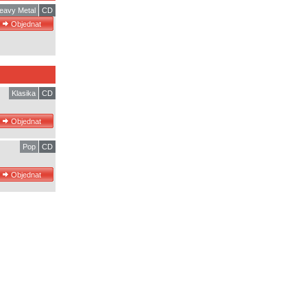
eavy Metal
CD
Klasika
CD
Pop
CD