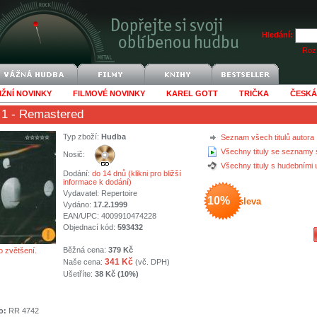
Hledání:
Rozš
IŽNÍ NOVINKY
FILMOVÉ NOVINKY
KAREL GOTT
TRIČKA
ČESKÁ
 1 - Remastered
Typ zboží:
Hudba
Seznam všech titulů autora
Všechny tituly se seznamy 
Nosič:
Všechny tituly s hudebními
Dodání:
do 14 dnů (klikni pro bližší
informace k dodání)
Vydavatel:
Repertoire
10%
sleva
Vydáno:
17.2.1999
EAN/UPC: 4009910474228
Objednací kód:
593432
Běžná cena:
379 Kč
o zvětšení.
341 Kč
Naše cena:
(vč. DPH)
Ušetříte:
38 Kč (10%)
o:
RR 4742