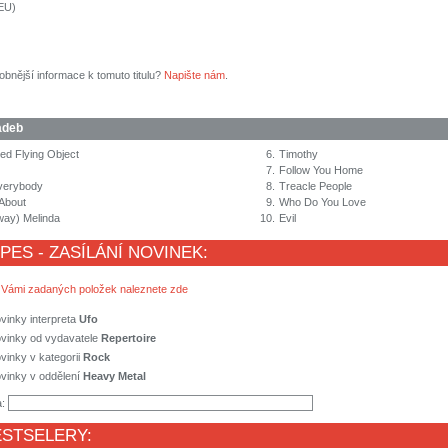
(EU)
obnější informace k tomuto titulu?
Napište nám
.
adeb
ied Flying Object
6.
Timothy
7.
Follow You Home
verybody
8.
Treacle People
 About
9.
Who Do You Love
ay) Melinda
10.
Evil
 PES - ZASÍLÁNÍ NOVINEK:
 Vámi zadaných položek naleznete zde
vinky interpreta
Ufo
ovinky od vydavatele
Repertoire
vinky v kategorii
Rock
vinky v oddělení
Heavy Metal
a:
ESTSELERY: