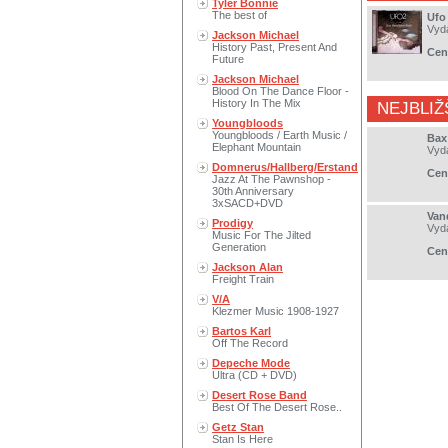
Tyler Bonnie
The best of
Ufo
Vyd
Jackson Michael
History Past, Present And
Cen
Future
Jackson Michael
Blood On The Dance Floor -
History In The Mix
NEJBLIŽ
Youngbloods
Youngbloods / Earth Music /
Bax
Elephant Mountain
Vyd
Domnerus/Hallberg/Erstand
Cen
Jazz At The Pawnshop -
30th Anniversary
3xSACD+DVD
Van
Prodigy
Vyd
Music For The Jilted
Generation
Cen
Jackson Alan
Freight Train
V/A
Klezmer Music 1908-1927
Bartos Karl
Off The Record
Depeche Mode
Ultra (CD + DVD)
Desert Rose Band
Best Of The Desert Rose..
Getz Stan
Stan Is Here