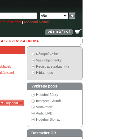
ířené hledání
|
Abecední hledání
 A SLOVENSKÁ HUDBA
Nákupní košík
Vaše objednávky
skladeb
Registrace zákazníka
 ukázkami
Hlídací pes
Vybírejte podle
Hudební žánry
Interpreti - Autoři
Vydavatelé
Audio DVD
Hudební Blu-ray
Bestseller ČR