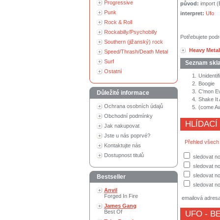
Progressive
původ:
import 
Punk
interpret:
Ufo
Rock & Roll
Rockabilly/Psychobilly
Potřebujete podr
Southern (jižanský) rock
Heavy Metal
Speed/Thrash/Death Metal
Surf
Seznam skl
Ostatní
1.
Unidentif
2.
Boogie
3.
C'mon E
Důležité informace
4.
Shake It
Ochrana osobních údajů
5.
(come Aw
Obchodní podmínky
HLÍDACÍ
Jak nakupovat
Jste u nás poprvé?
Přehled všech
Kontaktujte nás
Dostupnost titulů
sledovat no
sledovat n
sledovat no
Bestseller
sledovat no
Anvil
Forged In Fire
emailová adres
James Gang
Best Of
UFO
- B