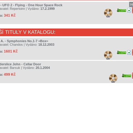
H
 - UFO 2 - Flying - One Hour Space Rock
avatel:
Repertoire
| Vydáno:
17.2.1999
10%
341 Kč
a:
ŠÍ TITULY V KATALOGU:
 A. - Symphonies No.1-7 =Box=
avatel:
Chandos
| Vydáno:
18.12.2003
1601 Kč
a:
10%
derslice John - Cellar Door
avatel:
Barsuk
| Vydáno:
20.1.2004
499 Kč
a:
10%