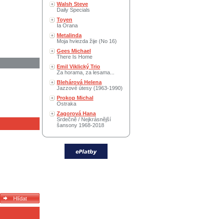
Walsh Steve
Daily Specials
Toyen
Ia Orana
Metalinda
Moja hviezda žije (No 16)
Gees Michael
There Is Home
Emil Viklický Trio
Za horama, za lesama...
Blehárová Helena
Jazzové útesy (1963-1990)
Prokop Michal
Ostraka
Zagorová Hana
Srdečně / Nejkrásnější
šansony 1968-2018