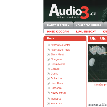
IHNED K DODÁNÍ
LUXUSNÍ BOXY
KN
Ufo
- Ufo
Rock
Alternative Metal
Alternative Rock
Black Metal
Bluegrass
Doom Metal
Garage
Gothic
Guitar Hero
Hard Rock
Klikněte pr
Hardcore
Heavy Metal
Industrial
Krautrock
katalogové čísl