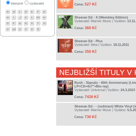
interpret
vydavatel
527 Kč
Cena:
Sheeran Ed - X (Wembley Edition)
Vydavatel:
Warner Music
| Vydáno:
13.11
360 Kč
Cena:
Sheeran Ed - Plus
Vydavatel:
Wea
| Vydáno:
18.11.2011
350 Kč
Cena:
NEJBLIŽŠÍ TITULY V
Rush - Signals - 40th Anniversary (Li
LP+CD+4x7"+Blu-ray)
Vydavatel:
Universal
| Vydáno:
24.3.2023
7426 Kč
Cena:
Sheeran Ed - - (subtract) White Vinyl (
Vydavatel:
Warner Music
| Vydáno:
5.5.2
730 Kč
Cena: