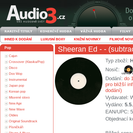
IHNED K DODÁNÍ
LUXUSNÍ BOXY
KNIŽNÍ NOVINKY
FILMOVÉ NOV
Sheeran Ed
- - (subtra
Pop
Cajun
Typ zboží:
Crossover (Klasika/Pop)
Disco
Nosič:
Doo Wop
Dodání:
do 1
Instrumental
pro bližší i
Japan pop
dodání)
Korean pop
Vydavatel:
W
Mluvené slovo
New Age
Vydáno:
5.5
New Wave
EAN/UPC: 5
Oldies
Objednací k
Original Soundtrack
Písničkáři