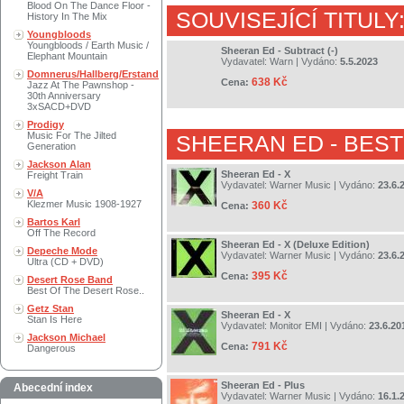
Blood On The Dance Floor -
SOUVISEJÍCÍ TITULY
History In The Mix
Youngbloods
Youngbloods / Earth Music /
Sheeran Ed - Subtract (-)
Elephant Mountain
Vydavatel:
Warn
| Vydáno:
5.5.2023
Domnerus/Hallberg/Erstand
638 Kč
Cena:
Jazz At The Pawnshop -
30th Anniversary
3xSACD+DVD
Prodigy
Music For The Jilted
SHEERAN ED
- BES
Generation
Jackson Alan
Sheeran Ed - X
Freight Train
Vydavatel:
Warner Music
| Vydáno:
23.6.
V/A
Klezmer Music 1908-1927
360 Kč
Cena:
Bartos Karl
Off The Record
Sheeran Ed - X (Deluxe Edition)
Depeche Mode
Vydavatel:
Warner Music
| Vydáno:
23.6.
Ultra (CD + DVD)
395 Kč
Cena:
Desert Rose Band
Best Of The Desert Rose..
Getz Stan
Sheeran Ed - X
Stan Is Here
Vydavatel:
Monitor EMI
| Vydáno:
23.6.20
Jackson Michael
791 Kč
Cena:
Dangerous
Sheeran Ed - Plus
Abecední index
Vydavatel:
Warner Music
| Vydáno:
16.1.