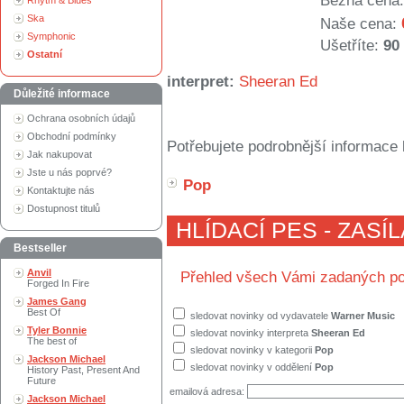
Běžná cena:
Rhytm & Blues
Ska
Naše cena:
Symphonic
Ušetříte:
90
Ostatní
interpret:
Sheeran Ed
Důležité informace
Ochrana osobních údajů
Obchodní podmínky
Potřebujete podrobnější informace 
Jak nakupovat
Jste u nás poprvé?
Pop
Kontaktujte nás
Dostupnost titulů
HLÍDACÍ PES - ZASÍ
Bestseller
Anvil
Přehled všech Vámi zadaných po
Forged In Fire
James Gang
Best Of
sledovat novinky od vydavatele
Warner Music
Tyler Bonnie
sledovat novinky interpreta
Sheeran Ed
The best of
sledovat novinky v kategorii
Pop
Jackson Michael
sledovat novinky v oddělení
Pop
History Past, Present And
Future
emailová adresa:
Jackson Michael