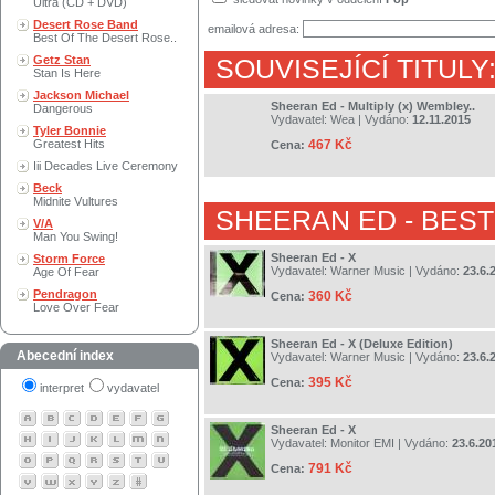
Ultra (CD + DVD)
Desert Rose Band
emailová adresa:
Best Of The Desert Rose..
Getz Stan
SOUVISEJÍCÍ TITULY
Stan Is Here
Jackson Michael
Sheeran Ed - Multiply (x) Wembley..
Dangerous
Vydavatel:
Wea
| Vydáno:
12.11.2015
Tyler Bonnie
Greatest Hits
467 Kč
Cena:
Iii Decades Live Ceremony
Beck
Midnite Vultures
SHEERAN ED
- BES
V/A
Man You Swing!
Sheeran Ed - X
Storm Force
Vydavatel:
Warner Music
| Vydáno:
23.6.
Age Of Fear
Pendragon
360 Kč
Cena:
Love Over Fear
Sheeran Ed - X (Deluxe Edition)
Abecední index
Vydavatel:
Warner Music
| Vydáno:
23.6.
395 Kč
Cena:
interpret
vydavatel
Sheeran Ed - X
Vydavatel:
Monitor EMI
| Vydáno:
23.6.20
791 Kč
Cena: