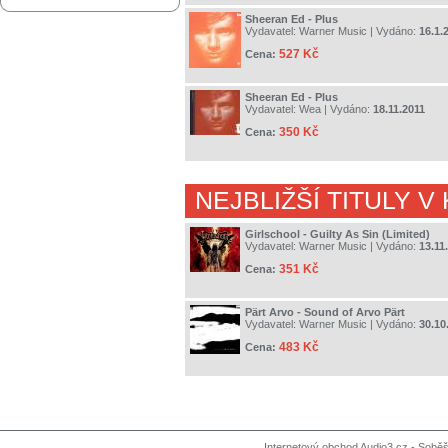
Sheeran Ed - Plus
Vydavatel:
Warner Music
| Vydáno:
16.1.
527 Kč
Cena:
Sheeran Ed - Plus
Vydavatel:
Wea
| Vydáno:
18.11.2011
350 Kč
Cena:
NEJBLIŽŠÍ TITULY V
Girlschool - Guilty As Sin (Limited)
Vydavatel:
Warner Music
| Vydáno:
13.11
351 Kč
Cena:
Pärt Arvo - Sound of Arvo Pärt
Vydavatel:
Warner Music
| Vydáno:
30.10
483 Kč
Cena:
Internetový obchod Audio3.cz - Soběši