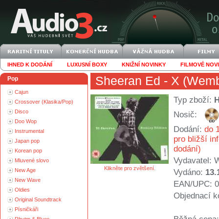
IHNED K DODÁNÍ
LUXUSNÍ BOXY
KNIŽNÍ NOVINKY
FILMOVÉ NOV
Sheeran Ed
- X (Wemb
Pop
Cajun
Typ zboží:
Crossover (Klasika/Pop)
Disco
Nosič:
Doo Wop
Dodání:
do 1
Instrumental
pro bližší i
Japan pop
dodání)
Korean pop
Vydavatel:
W
Mluvené slovo
Klikněte pro zvětšení.
New Age
Vydáno:
13.
New Wave
EAN/UPC: 0
Oldies
Objednací k
Original Soundtrack
Písničkáři