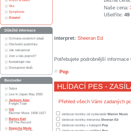
Běžná cena:
Rhytm & Blues
Ska
Naše cena:
Symphonic
Ušetříte:
49
Ostatní
Důležité informace
interpret:
Sheeran Ed
Ochrana osobních údajů
Obchodní podmínky
Jak nakupovat
Jste u nás poprvé?
Potřebujete podrobnější informace 
Kontaktujte nás
Dostupnost titulů
Pop
Bestseller
HLÍDACÍ PES - ZASÍ
Satya
Live In Japan May 2000
Jackson Alan
Přehled všech Vámi zadaných po
Freight Train
V/A
Klezmer Music 1908-1927
sledovat novinky od vydavatele
Warner Music
Bartos Karl
sledovat novinky interpreta
Sheeran Ed
Off The Record
sledovat novinky v kategorii
Pop
Depeche Mode
sledovat novinky v oddělení
Pop