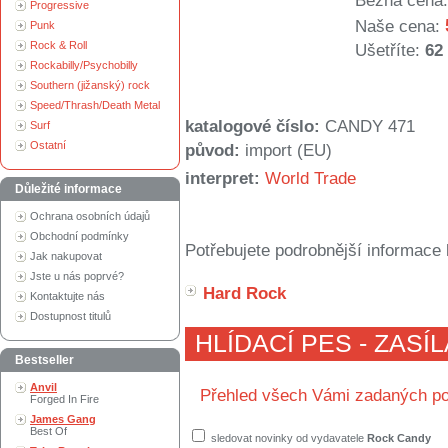
Běžná cena:
Progressive
Naše cena:
Punk
Rock & Roll
Ušetříte:
62
Rockabilly/Psychobilly
Southern (jižanský) rock
Speed/Thrash/Death Metal
katalogové číslo:
CANDY 471
Surf
Ostatní
původ:
import (EU)
interpret:
World Trade
Důležité informace
Ochrana osobních údajů
Obchodní podmínky
Potřebujete podrobnější informace 
Jak nakupovat
Jste u nás poprvé?
Hard Rock
Kontaktujte nás
Dostupnost titulů
HLÍDACÍ PES - ZASÍ
Bestseller
Anvil
Přehled všech Vámi zadaných po
Forged In Fire
James Gang
Best Of
sledovat novinky od vydavatele
Rock Candy