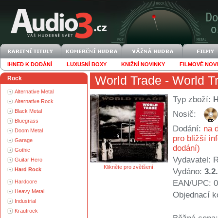
IHNED K DODÁNÍ
LUXUSNÍ BOXY
KNIŽNÍ NOVINKY
FILMOVÉ NOV
World Trade
- World T
Rock
Alternative Metal
Typ zboží:
Alternative Rock
Black Metal
Nosič:
Bluegrass
Dodání:
na d
Doom Metal
pro bližší i
Garage
dodání)
Gothic
Vydavatel:
R
Guitar Hero
Klikněte pro zvětšení.
Hard Rock
Vydáno:
3.2
Hardcore
EAN/UPC: 0
Heavy Metal
Objednací k
Industrial
Krautrock