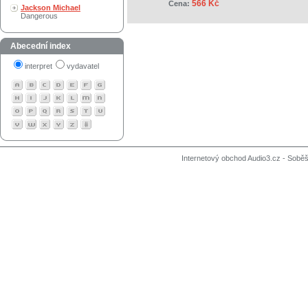
566 Kč
Cena:
Jackson Michael
Dangerous
Abecední index
interpret
vydavatel
Internetový obchod Audio3.cz - Soběši