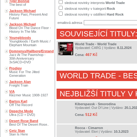
Tyler Bonnie
sledovat novinky interpreta
World Trade
The best of
sledovat novinky v kategorii
Rock
Jackson Michael
History Past, Present And
sledovat novinky v oddělení
Hard Rock
Future
emailová adresa:
Jackson Michael
Blood On The Dance Floor -
History In The Mix
SOUVISEJÍCÍ TITULY
Youngbloods
Youngbloods / Earth Music /
World Trade - World Trade
Elephant Mountain
Vydavatel:
CARG
| Vydáno:
8.11.2024
Domnerus/Hallberg/Erstand
467 Kč
Jazz At The Pawnshop -
Cena:
30th Anniversary
3xSACD+DVD
Prodigy
Music For The Jilted
WORLD TRADE
- BE
Generation
Jackson Alan
Freight Train
V/A
NEJBLIŽŠÍ TITULY V
Klezmer Music 1908-1927
Bartos Karl
Kiberspassk - Smorodina
Off The Record
Vydavatel:
Out Of Line
| Vydáno:
20.1.20
Depeche Mode
512 Kč
Ultra (CD + DVD)
Cena:
Desert Rose Band
Best Of The Desert Rose..
Rocca - Cimarron
Getz Stan
Vydavatel:
Elori
| Vydáno:
10.3.2023
Stan Is Here