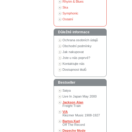
Rhytm & Blues
Ska
Symphonic
Ostatní
Důležité informace
Ochrana osobních údajů
Obchodní podmínky
Jak nakupovat
Jste u nás poprvé?
Kontaktujte nás
Dostupnost titulů
Bestseller
Satya
Live In Japan May 2000
Jackson Alan
Freight Train
V/A
Klezmer Music 1908-1927
Bartos Karl
Off The Record
Depeche Mode