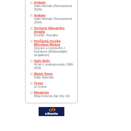
Arakain
Salto Mortale (Remastered
2026)
Arakain
Salto Mortale (Remastered
2026)
Orchestr Národního
divadla
Dvořák: Rusalka
Horňácká muzika
Miroslava Minkse
Zpívání a vyprávění z
Kuželova (Multimediální
dvojalbum)
Hally Belly
40 let v undergroundu 1986-
2026
Walsh Steve
Daily Specials
Toyen
Ia Orana
Metalinda
Moja hviezda žije (No 16)