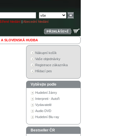
ířené hledání
|
Abecední hledání
 A SLOVENSKÁ HUDBA
Nákupní košík
Vaše objednávky
Registrace zákazníka
Hlídací pes
Vybírejte podle
Hudební žánry
Interpreti - Autoři
Vydavatelé
Audio DVD
Hudební Blu-ray
Bestseller ČR