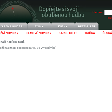
Hledání:
Rozš
IŽNÍ NOVINKY
FILMOVÉ NOVINKY
KAREL GOTT
TRIČKA
ČESKÁ
v naší nabídce není.
ží naleznete pod jinou kartou ve vyhledávání.