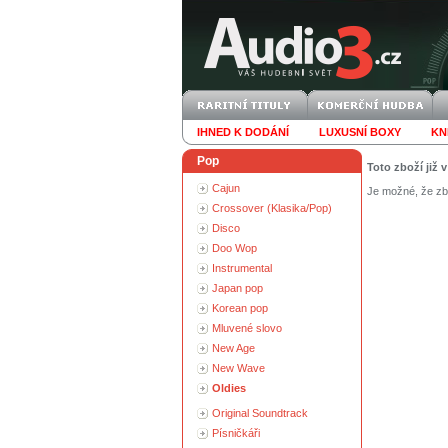
IHNED K DODÁNÍ
LUXUSNÍ BOXY
KN
Pop
Toto zboží již 
Cajun
Je možné, že zbo
Crossover (Klasika/Pop)
Disco
Doo Wop
Instrumental
Japan pop
Korean pop
Mluvené slovo
New Age
New Wave
Oldies
Original Soundtrack
Písničkáři