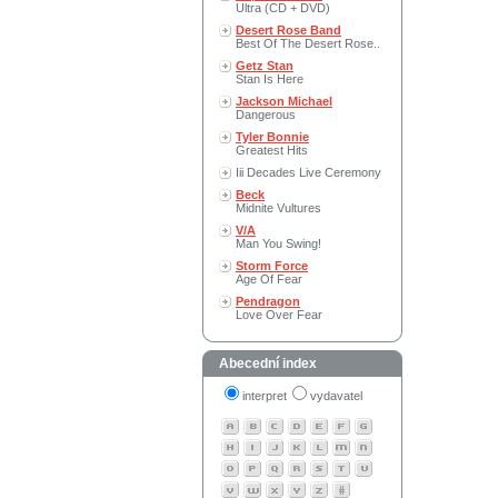
Ultra (CD + DVD)
Desert Rose Band
Best Of The Desert Rose..
Getz Stan
Stan Is Here
Jackson Michael
Dangerous
Tyler Bonnie
Greatest Hits
Iii Decades Live Ceremony
Beck
Midnite Vultures
V/A
Man You Swing!
Storm Force
Age Of Fear
Pendragon
Love Over Fear
Abecední index
interpret
vydavatel