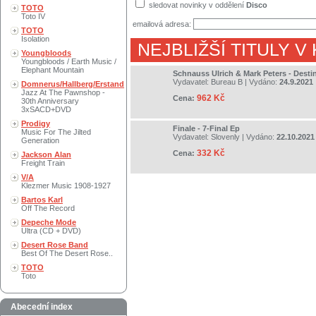
sledovat novinky v oddělení
Disco
TOTO
Toto IV
emailová adresa:
TOTO
Isolation
NEJBLIŽŠÍ TITULY V
Youngbloods
Youngbloods / Earth Music /
Elephant Mountain
Schnauss Ulrich & Mark Peters - Desti
Vydavatel:
Bureau B
| Vydáno:
24.9.2021
Domnerus/Hallberg/Erstand
Jazz At The Pawnshop -
962 Kč
Cena:
30th Anniversary
3xSACD+DVD
Prodigy
Finale - 7-Final Ep
Music For The Jilted
Vydavatel:
Slovenly
| Vydáno:
22.10.2021
Generation
332 Kč
Cena:
Jackson Alan
Freight Train
V/A
Klezmer Music 1908-1927
Bartos Karl
Off The Record
Depeche Mode
Ultra (CD + DVD)
Desert Rose Band
Best Of The Desert Rose..
TOTO
Toto
Abecední index