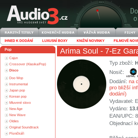
IHNED K DODÁNÍ
LUXUSNÍ BOXY
KNIŽNÍ NOVINKY
FILMOVÉ NOV
Arima Soul
- 7-Ez Gara
Pop
Cajun
Typ zboží:
Crossover (Klasika/Pop)
Disco
Nosič:
Doo Wop
Dodání:
na d
Instrumental
pro bližší i
Japan pop
dodání)
Korean pop
Vydavatel:
E
Mluvené slovo
Vydáno:
13.
New Age
New Wave
EAN/UPC: 8
Oldies
Objednací k
Original Soundtrack
Písničkáři