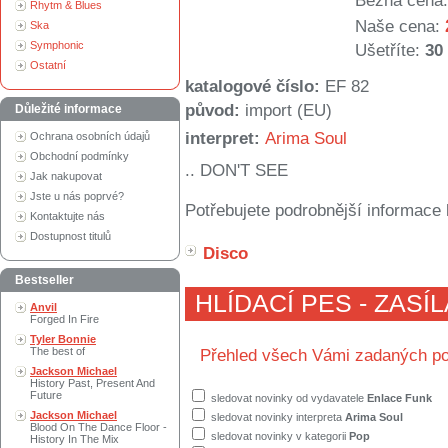
Běžná cena:
Rhytm & Blues
Naše cena:
Ska
Symphonic
Ušetříte:
30
Ostatní
katalogové číslo:
EF 82
původ:
import (EU)
Důležité informace
interpret:
Arima Soul
Ochrana osobních údajů
Obchodní podmínky
.. DON'T SEE
Jak nakupovat
Jste u nás poprvé?
Potřebujete podrobnější informace 
Kontaktujte nás
Dostupnost titulů
Disco
Bestseller
HLÍDACÍ PES - ZASÍ
Anvil
Forged In Fire
Tyler Bonnie
The best of
Přehled všech Vámi zadaných po
Jackson Michael
History Past, Present And
Future
sledovat novinky od vydavatele
Enlace Funk
Jackson Michael
sledovat novinky interpreta
Arima Soul
Blood On The Dance Floor -
sledovat novinky v kategorii
Pop
History In The Mix