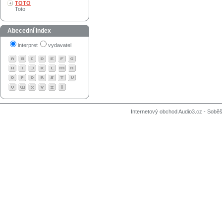
TOTO
Toto
Abecední index
interpret
vydavatel
Internetový obchod Audio3.cz - Soběši