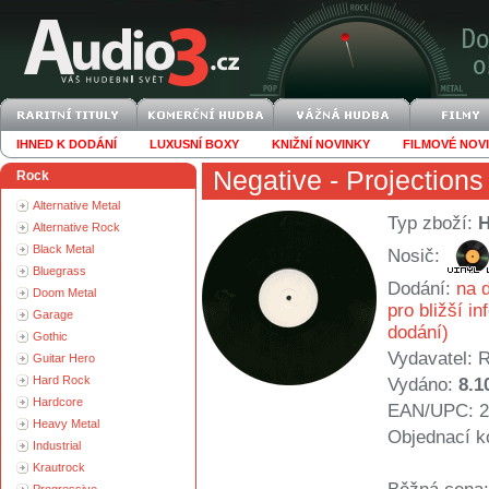
IHNED K DODÁNÍ
LUXUSNÍ BOXY
KNIŽNÍ NOVINKY
FILMOVÉ NOV
Negative
- Projections
Rock
Alternative Metal
Typ zboží:
Alternative Rock
Black Metal
Nosič:
Bluegrass
Dodání:
na d
Doom Metal
pro bližší i
Garage
dodání)
Gothic
Vydavatel:
R
Guitar Hero
Hard Rock
Vydáno:
8.1
Hardcore
EAN/UPC: 2
Heavy Metal
Objednací k
Industrial
Krautrock