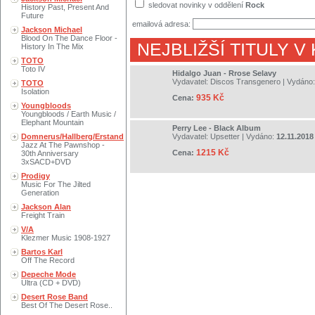
sledovat novinky v oddělení
Rock
History Past, Present And
Future
emailová adresa:
Jackson Michael
Blood On The Dance Floor -
NEJBLIŽŠÍ TITULY V
History In The Mix
TOTO
Toto IV
Hidalgo Juan - Rrose Selavy
Vydavatel:
Discos Transgenero
| Vydáno
TOTO
Isolation
935 Kč
Cena:
Youngbloods
Youngbloods / Earth Music /
Elephant Mountain
Perry Lee - Black Album
Domnerus/Hallberg/Erstand
Vydavatel:
Upsetter
| Vydáno:
12.11.2018
Jazz At The Pawnshop -
1215 Kč
Cena:
30th Anniversary
3xSACD+DVD
Prodigy
Music For The Jilted
Generation
Jackson Alan
Freight Train
V/A
Klezmer Music 1908-1927
Bartos Karl
Off The Record
Depeche Mode
Ultra (CD + DVD)
Desert Rose Band
Best Of The Desert Rose..