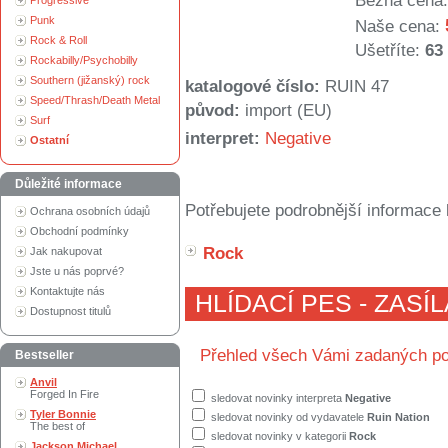
Běžná cena:
Progressive
Punk
Naše cena:
Rock & Roll
Ušetříte:
63
Rockabilly/Psychobilly
Southern (jižanský) rock
katalogové číslo:
RUIN 47
Speed/Thrash/Death Metal
původ:
import (EU)
Surf
interpret:
Negative
Ostatní
Důležité informace
Potřebujete podrobnější informace 
Ochrana osobních údajů
Obchodní podmínky
Rock
Jak nakupovat
Jste u nás poprvé?
Kontaktujte nás
HLÍDACÍ PES - ZASÍ
Dostupnost titulů
Přehled všech Vámi zadaných po
Bestseller
Anvil
Forged In Fire
sledovat novinky interpreta
Negative
Tyler Bonnie
sledovat novinky od vydavatele
Ruin Nation
The best of
sledovat novinky v kategorii
Rock
Jackson Michael