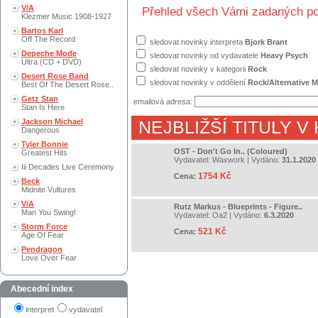
V/A
Přehled všech Vámi zadaných po
Klezmer Music 1908-1927
Bartos Karl
Off The Record
sledovat novinky interpreta
Bjork Brant
Depeche Mode
sledovat novinky od vydavatele
Heavy Psych
Ultra (CD + DVD)
sledovat novinky v kategorii
Rock
Desert Rose Band
sledovat novinky v oddělení
Rock/Alternative M
Best Of The Desert Rose..
Getz Stan
emailová adresa:
Stan Is Here
Jackson Michael
NEJBLIŽŠÍ TITULY V
Dangerous
Tyler Bonnie
OST - Don't Go In.. (Coloured)
Greatest Hits
Vydavatel:
Waxwork
| Vydáno:
31.1.2020
Iii Decades Live Ceremony
1754 Kč
Cena:
Beck
Midnite Vultures
V/A
Rutz Markus - Blueprints - Figure..
Man You Swing!
Vydavatel:
Oa2
| Vydáno:
6.3.2020
Storm Force
521 Kč
Cena:
Age Of Fear
Pendragon
Love Over Fear
Abecední index
interpret
vydavatel