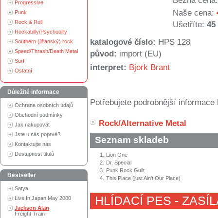
Běžná cena:
Progressive
Naše cena:
Punk
Rock & Roll
Ušetříte:
45
Rockabilly/Psychobilly
katalogové číslo:
HPS 128
Southern (jižanský) rock
Speed/Thrash/Death Metal
původ:
import (EU)
Surf
interpret:
Bjork Brant
Ostatní
Důležité informace
Potřebujete podrobnější informace 
Ochrana osobních údajů
Obchodní podmínky
Rock/Alternative Metal
Jak nakupovat
Jste u nás poprvé?
Seznam skladeb
Kontaktujte nás
Dostupnost titulů
1.
Lion One
2.
Dr. Special
3.
Punk Rock Guilt
Bestseller
4.
This Place (just Ain't Our Place)
Satya
HLÍDACÍ PES - ZASÍ
Live In Japan May 2000
Jackson Alan
Freight Train