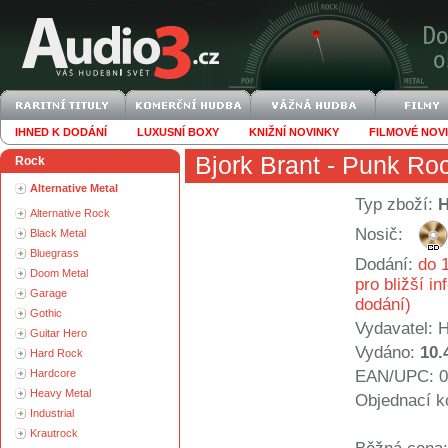
IHNED K DODÁNÍ
LUXUSNÍ BOXY
KNIŽNÍ NOVINKY
FILMOVÉ NOV
Bjork Brant
- Punk Roc
Rock
Alternative Metal
Typ zboží:
Alternative Rock
Nosič:
Black Metal
Bluegrass
Dodání:
do 1
Doom Metal
pro bližší i
Garage
dodání)
Gothic
Vydavatel:
H
Guitar Hero
Vydáno:
10.
Hard Rock
Hardcore
EAN/UPC: 0
Heavy Metal
Objednací k
Industrial
Krautrock