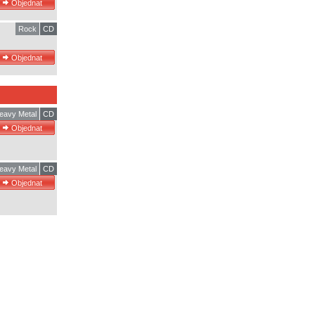
Rock
CD
eavy Metal
CD
eavy Metal
CD