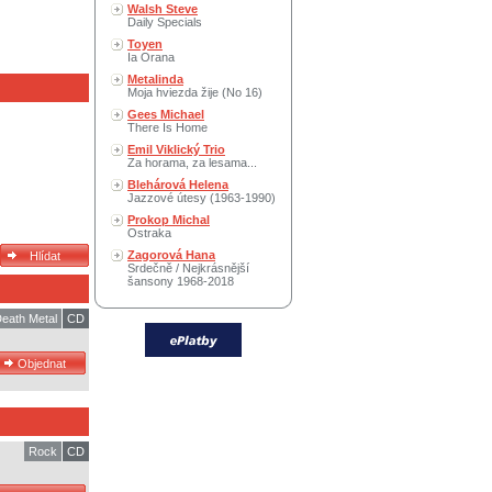
Walsh Steve
Daily Specials
Toyen
Ia Orana
Metalinda
Moja hviezda žije (No 16)
Gees Michael
There Is Home
Emil Viklický Trio
Za horama, za lesama...
Blehárová Helena
Jazzové útesy (1963-1990)
Prokop Michal
Ostraka
Zagorová Hana
Srdečně / Nejkrásnější
šansony 1968-2018
eath Metal
CD
Rock
CD