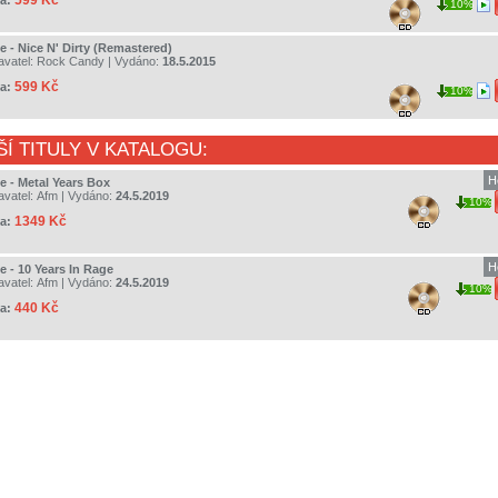
599 Kč
a:
10%
e - Nice N' Dirty (Remastered)
avatel:
Rock Candy
| Vydáno:
18.5.2015
599 Kč
a:
10%
ŠÍ TITULY V KATALOGU:
H
e - Metal Years Box
avatel:
Afm
| Vydáno:
24.5.2019
10%
1349 Kč
a:
H
e - 10 Years In Rage
avatel:
Afm
| Vydáno:
24.5.2019
10%
440 Kč
a: