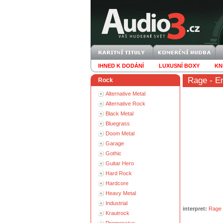
IHNED K DODÁNÍ
LUXUSNÍ BOXY
KN
Rage
- En
Rock
Alternative Metal
Alternative Rock
Black Metal
Bluegrass
Doom Metal
Garage
Gothic
Guitar Hero
Hard Rock
Hardcore
Heavy Metal
Industrial
interpret:
Rage
Krautrock