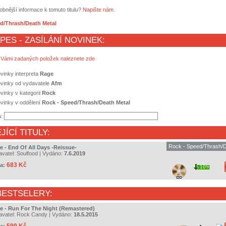
obnější informace k tomuto titulu?
Napište nám
.
d/Thrash/Death Metal
 PES - ZASÍLÁNÍ NOVINEK:
 Vámi zadaných položek naleznete zde
vinky interpreta
Rage
ovinky od vydavatele
Afm
vinky v kategorii
Rock
vinky v oddělení
Rock - Speed/Thrash/Death Metal
a:
JÍCÍ TITULY:
Rock - Speed/Thrash/D
e - End Of All Days -Reissue-
avatel:
Soulfood
| Vydáno:
7.6.2019
683 Kč
a:
10%
BESTSELERY:
e - Run For The Night (Remastered)
avatel:
Rock Candy
| Vydáno:
18.5.2015