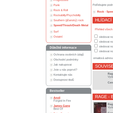
Progressive
Potřebujete podr
Punk
Rock & Roll
Rock - Spee
Rockabilly/Psychobilly
HLÍDACÍ
Southern (jižanský) rock
Speed/Thrash/Death Metal
Přehled všech
Surf
Ostatní
sledovat no
sledovat n
sledovat no
Důležité informace
sledovat no
Ochrana osobních údajů
emailová adres
Obchodní podmínky
Jak nakupovat
SOUVISE
Jste u nás poprvé?
Rag
Kontaktujte nás
Vyd
Dostupnost titulů
Cen
Bestseller
RAGE
- 
Anvil
Forged In Fire
Rag
James Gang
Vyd
Best Of