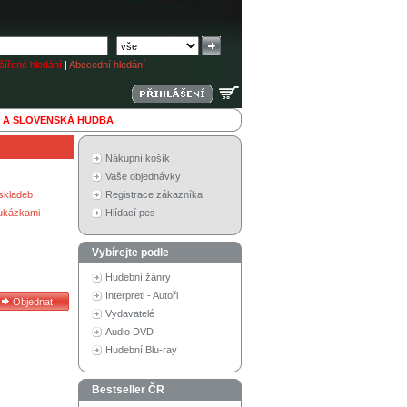
ířené hledání
|
Abecední hledání
 A SLOVENSKÁ HUDBA
Nákupní košík
Vaše objednávky
skladeb
Registrace zákazníka
 ukázkami
Hlídací pes
Vybírejte podle
Hudební žánry
Interpreti - Autoři
Vydavatelé
Audio DVD
Hudební Blu-ray
Bestseller ČR