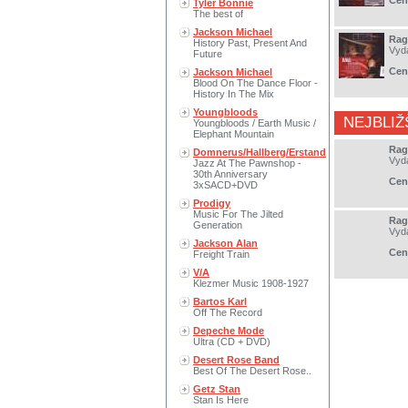
Cen
Tyler Bonnie
The best of
Jackson Michael
Rag
History Past, Present And
Vyd
Future
Cen
Jackson Michael
Blood On The Dance Floor -
History In The Mix
Youngbloods
NEJBLIŽ
Youngbloods / Earth Music /
Elephant Mountain
Rag
Domnerus/Hallberg/Erstand
Vyd
Jazz At The Pawnshop -
30th Anniversary
Cen
3xSACD+DVD
Prodigy
Music For The Jilted
Rag
Generation
Vyd
Jackson Alan
Cen
Freight Train
V/A
Klezmer Music 1908-1927
Bartos Karl
Off The Record
Depeche Mode
Ultra (CD + DVD)
Desert Rose Band
Best Of The Desert Rose..
Getz Stan
Stan Is Here