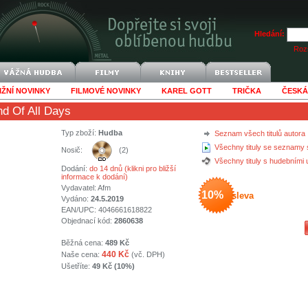
Hledání:
Rozš
IŽNÍ NOVINKY
FILMOVÉ NOVINKY
KAREL GOTT
TRIČKA
ČESKÁ
d Of All Days
Typ zboží:
Hudba
Seznam všech titulů autora
Všechny tituly se seznamy 
Nosič:
(2)
Všechny tituly s hudebními
Dodání:
do 14 dnů (klikni pro bližší
informace k dodání)
Vydavatel:
Afm
10%
sleva
Vydáno:
24.5.2019
EAN/UPC: 4046661618822
Objednací kód:
2860638
Běžná cena:
489 Kč
440 Kč
Naše cena:
(vč. DPH)
Ušetříte:
49 Kč (10%)