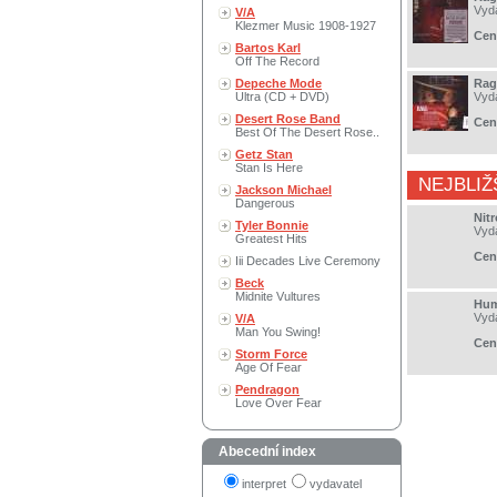
Vyd
V/A
Klezmer Music 1908-1927
Cen
Bartos Karl
Off The Record
Depeche Mode
Rag
Ultra (CD + DVD)
Vyd
Desert Rose Band
Cen
Best Of The Desert Rose..
Getz Stan
Stan Is Here
NEJBLIŽ
Jackson Michael
Dangerous
Nit
Tyler Bonnie
Vyd
Greatest Hits
Cen
Iii Decades Live Ceremony
Beck
Midnite Vultures
Hum
Vyd
V/A
Man You Swing!
Cen
Storm Force
Age Of Fear
Pendragon
Love Over Fear
Abecední index
interpret
vydavatel