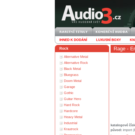
IHNED K DODÁNÍ
LUXUSNÍ BOXY
KN
Rage
- En
Rock
Alternative Metal
Alternative Rock
Black Metal
Bluegrass
Doom Metal
Garage
Gothic
Guitar Hero
Hard Rock
Hardcore
Heavy Metal
Industrial
katalogové čísl
Krautrock
původ:
import 