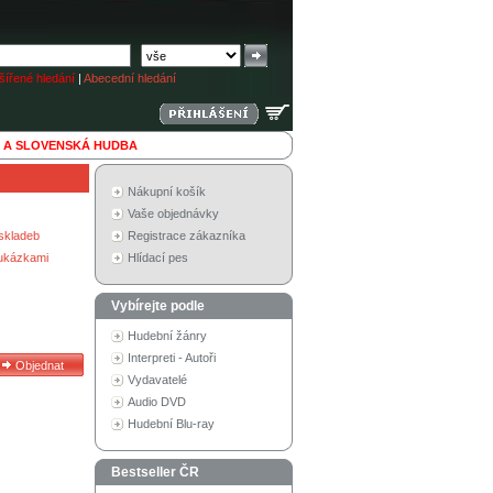
ířené hledání
|
Abecední hledání
 A SLOVENSKÁ HUDBA
Nákupní košík
Vaše objednávky
skladeb
Registrace zákazníka
 ukázkami
Hlídací pes
Vybírejte podle
Hudební žánry
Interpreti - Autoři
Vydavatelé
Audio DVD
Hudební Blu-ray
Bestseller ČR