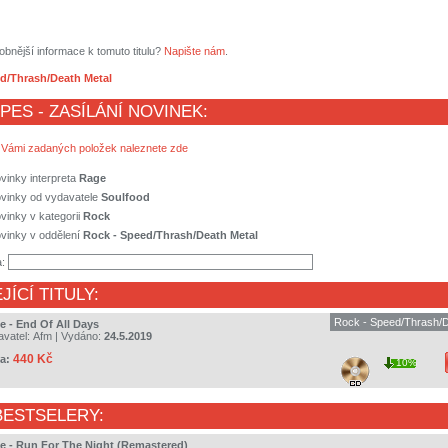
obnější informace k tomuto titulu?
Napište nám
.
d/Thrash/Death Metal
 PES - ZASÍLÁNÍ NOVINEK:
 Vámi zadaných položek naleznete zde
vinky interpreta
Rage
ovinky od vydavatele
Soulfood
vinky v kategorii
Rock
vinky v oddělení
Rock - Speed/Thrash/Death Metal
a:
JÍCÍ TITULY:
Rock - Speed/Thrash/D
e - End Of All Days
avatel:
Afm
| Vydáno:
24.5.2019
440 Kč
a:
10%
BESTSELERY:
e - Run For The Night (Remastered)