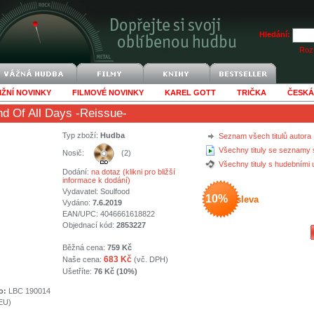
Hledání:
Rozš
IŽNÍ NOVINKY
FILMOVÉ NOVINKY
KAREL GOTT
TRIČKA
ČESKÁ
d Of All Days -Reissue-
Typ zboží:
Hudba
Seznam všech titulů autora
Všechny tituly se seznamy 
Nosič:
(2)
Všechny tituly s hudebními
Dodání:
na dotaz (klikni pro bližší
informace k dodání)
Vydavatel:
Soulfood
10%
sleva
Vydáno:
7.6.2019
EAN/UPC: 4046661618822
Objednací kód:
2853227
Běžná cena:
759 Kč
683 Kč
Naše cena:
(vč. DPH)
Ušetříte:
76 Kč (10%)
o:
LBC 190014
(EU)