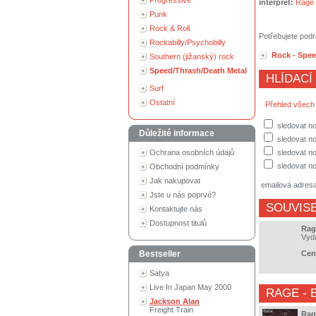
Progressive
interpret:
Rage
Punk
Rock & Roll
Potřebujete podr
Rockabilly/Psychobilly
Rock - Spee
Southern (jižanský) rock
Speed/Thrash/Death Metal
HLÍDACÍ
Surf
Ostatní
Přehled všech
sledovat no
Důležité informace
sledovat n
Ochrana osobních údajů
sledovat no
sledovat no
Obchodní podmínky
Jak nakupovat
emailová adres
Jste u nás poprvé?
SOUVISE
Kontaktujte nás
Dostupnost titulů
Rag
Vyd
Bestseller
Cen
Satya
Live In Japan May 2000
RAGE
- 
Jackson Alan
Freight Train
Rag