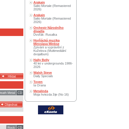
Arakain
Salto Mortale (Remastered
2026)
Arakain
Salto Mortale (Remastered
2026)
Orchestr Národního
divadla
Dvořák: Rusalka
Horňácká muzika
Miroslava Minkse
Zpívání a vyprávění z
Kuželova (Multimediální
dvojalbum)
Hally Belly
40 let v undergroundu 1986-
2026
Walsh Steve
Daily Specials
Toyen
Ia Orana
Metalinda
eath Metal
CD
Moja hviezda žije (No 16)
Rock
CD