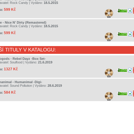
avatel:
Rock Candy
| Vydáno:
18.5.2015
599 Kč
a:
10%
e - Nice N' Dirty (Remastered)
avatel:
Rock Candy
| Vydáno:
18.5.2015
599 Kč
a:
10%
ŠÍ TITULY V KATALOGU:
rogods - Rebel Dayz -Box Set-
avatel:
Soulfood
| Vydáno:
21.6.2019
1327 Kč
a:
25%
animal - Humanimal -Digi-
avatel:
Sound Pollution
| Vydáno:
28.6.2019
584 Kč
a:
10%