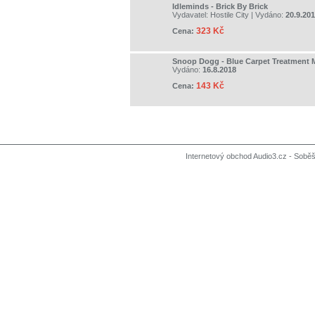
Idleminds - Brick By Brick
Vydavatel:
Hostile City
| Vydáno:
20.9.20
323 Kč
Cena:
Snoop Dogg - Blue Carpet Treatment 
Vydáno:
16.8.2018
143 Kč
Cena:
Internetový obchod Audio3.cz - Soběši