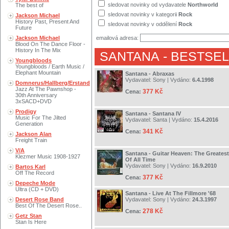
sledovat novinky od vydavatele
Northworld
The best of
sledovat novinky v kategorii
Rock
Jackson Michael
History Past, Present And
sledovat novinky v oddělení
Rock
Future
Jackson Michael
emailová adresa:
Blood On The Dance Floor -
History In The Mix
SANTANA
- BESTSEL
Youngbloods
Youngbloods / Earth Music /
Elephant Mountain
Santana - Abraxas
Vydavatel:
Sony
| Vydáno:
6.4.1998
Domnerus/Hallberg/Erstand
Jazz At The Pawnshop -
377 Kč
Cena:
30th Anniversary
3xSACD+DVD
Prodigy
Santana - Santana IV
Music For The Jilted
Vydavatel:
Santa
| Vydáno:
15.4.2016
Generation
341 Kč
Cena:
Jackson Alan
Freight Train
V/A
Santana - Guitar Heaven: The Greatest
Klezmer Music 1908-1927
Of All Time
Vydavatel:
Sony
| Vydáno:
16.9.2010
Bartos Karl
Off The Record
377 Kč
Cena:
Depeche Mode
Ultra (CD + DVD)
Santana - Live At The Fillmore '68
Desert Rose Band
Vydavatel:
Sony
| Vydáno:
24.3.1997
Best Of The Desert Rose..
278 Kč
Cena:
Getz Stan
Stan Is Here