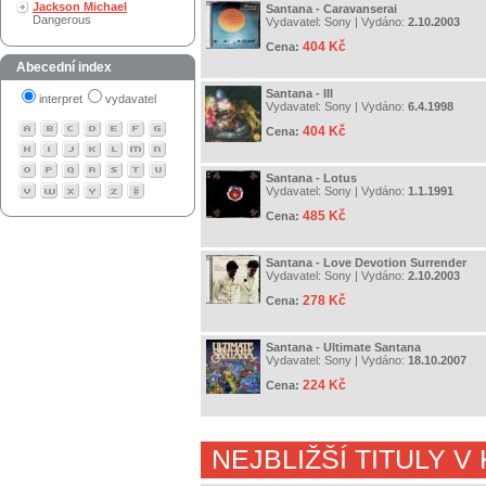
Jackson Michael
Santana - Caravanserai
Dangerous
Vydavatel:
Sony
| Vydáno:
2.10.2003
404 Kč
Cena:
Abecední index
Santana - III
interpret
vydavatel
Vydavatel:
Sony
| Vydáno:
6.4.1998
404 Kč
Cena:
Santana - Lotus
Vydavatel:
Sony
| Vydáno:
1.1.1991
485 Kč
Cena:
Santana - Love Devotion Surrender
Vydavatel:
Sony
| Vydáno:
2.10.2003
278 Kč
Cena:
Santana - Ultimate Santana
Vydavatel:
Sony
| Vydáno:
18.10.2007
224 Kč
Cena:
NEJBLIŽŠÍ TITULY V