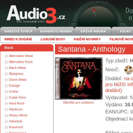
IHNED K DODÁNÍ
LUXUSNÍ BOXY
KNIŽNÍ NOVINKY
FILMOVÉ NOV
Santana
- Anthology
Rock
Alternative Metal
Typ zboží:
Alternative Rock
Black Metal
Nosič:
Bluegrass
Dodání:
na d
Doom Metal
pro bližší i
Garage
dodání)
Gothic
Vydavatel:
N
Guitar Hero
Klikněte pro zvětšení.
Hard Rock
Vydáno:
16.
Hardcore
EAN/UPC: 0
Heavy Metal
Objednací k
Industrial
Krautrock