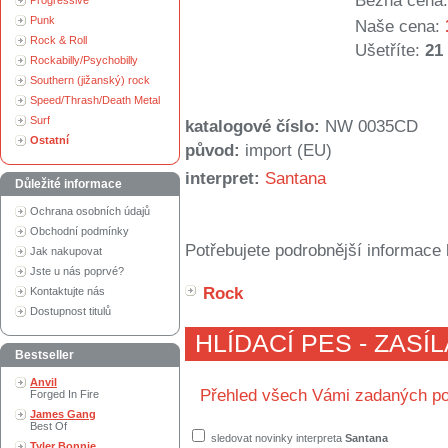
Běžná cena:
Progressive
Punk
Naše cena:
Rock & Roll
Ušetříte:
21
Rockabilly/Psychobilly
Southern (jižanský) rock
Speed/Thrash/Death Metal
Surf
katalogové číslo:
NW 0035CD
Ostatní
původ:
import (EU)
interpret:
Santana
Důležité informace
Ochrana osobních údajů
Obchodní podmínky
Potřebujete podrobnější informace 
Jak nakupovat
Jste u nás poprvé?
Rock
Kontaktujte nás
Dostupnost titulů
HLÍDACÍ PES - ZASÍ
Bestseller
Anvil
Přehled všech Vámi zadaných po
Forged In Fire
James Gang
Best Of
sledovat novinky interpreta
Santana
Tyler Bonnie