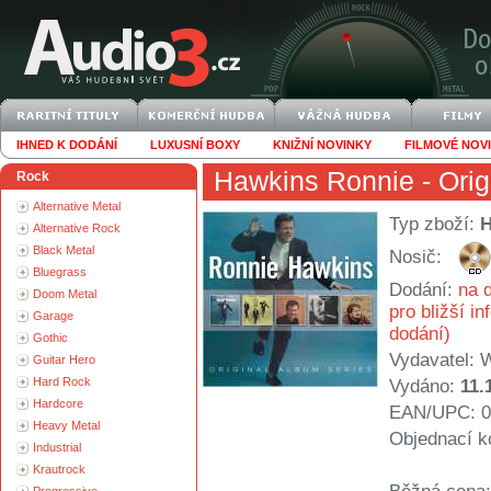
IHNED K DODÁNÍ
LUXUSNÍ BOXY
KNIŽNÍ NOVINKY
FILMOVÉ NOV
Hawkins Ronnie
- Orig
Rock
Alternative Metal
Typ zboží:
Alternative Rock
Black Metal
Nosič:
Bluegrass
Dodání:
na d
Doom Metal
pro bližší i
Garage
dodání)
Gothic
Vydavatel:
W
Guitar Hero
Hard Rock
Vydáno:
11.
Hardcore
EAN/UPC: 0
Heavy Metal
Objednací k
Industrial
Krautrock