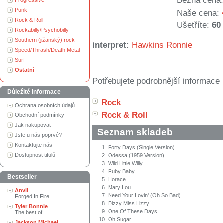
Běžná cena:
Progressive
Punk
Naše cena:
Rock & Roll
Ušetříte:
60
Rockabilly/Psychobilly
Southern (jižanský) rock
interpret:
Hawkins Ronnie
Speed/Thrash/Death Metal
Surf
Ostatní
Potřebujete podrobnější informace 
Důležité informace
Rock
Ochrana osobních údajů
Rock & Roll
Obchodní podmínky
Jak nakupovat
Seznam skladeb
Jste u nás poprvé?
Kontaktujte nás
1.
Forty Days (Single Version)
Dostupnost titulů
2.
Odessa (1959 Version)
3.
Wild Little Willy
4.
Ruby Baby
Bestseller
5.
Horace
6.
Mary Lou
Anvil
7.
Need Your Lovin' (Oh So Bad)
Forged In Fire
8.
Dizzy Miss Lizzy
Tyler Bonnie
9.
One Of These Days
The best of
10.
Oh Sugar
Jackson Michael