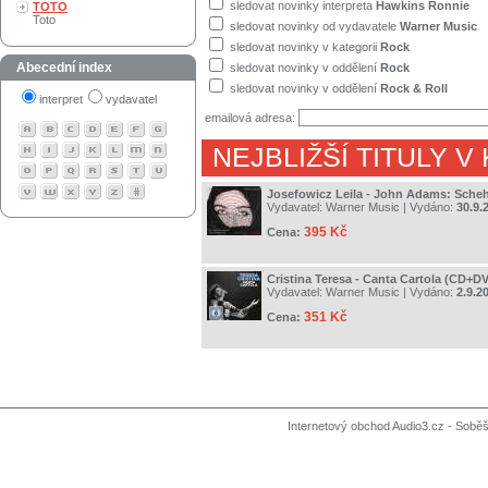
sledovat novinky interpreta
Hawkins Ronnie
TOTO
Toto
sledovat novinky od vydavatele
Warner Music
sledovat novinky v kategorii
Rock
Abecední index
sledovat novinky v oddělení
Rock
sledovat novinky v oddělení
Rock & Roll
interpret
vydavatel
emailová adresa:
NEJBLIŽŠÍ TITULY V
Josefowicz Leila - John Adams: Sche
Vydavatel:
Warner Music
| Vydáno:
30.9.
395 Kč
Cena:
Cristina Teresa - Canta Cartola (CD+D
Vydavatel:
Warner Music
| Vydáno:
2.9.2
351 Kč
Cena:
Internetový obchod Audio3.cz - Soběši