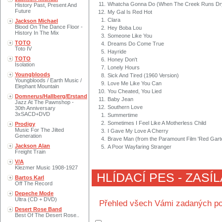
11.
Whatcha Gonna Do (When The Creek Runs Dr
History Past, Present And
Future
12.
My Gal Is Red Hot
1.
Clara
Jackson Michael
Blood On The Dance Floor -
2.
Hey Boba Lou
History In The Mix
3.
Someone Like You
TOTO
4.
Dreams Do Come True
Toto IV
5.
Hayride
TOTO
6.
Honey Don't
Isolation
7.
Lonely Hours
Youngbloods
8.
Sick And Tired (1960 Version)
Youngbloods / Earth Music /
9.
Love Me Like You Can
Elephant Mountain
10.
You Cheated, You Lied
Domnerus/Hallberg/Erstand
11.
Baby Jean
Jazz At The Pawnshop -
12.
Southern Love
30th Anniversary
3xSACD+DVD
1.
Summertime
2.
Sometimes I Feel Like A Motherless Child
Prodigy
Music For The Jilted
3.
I Gave My Love A Cherry
Generation
4.
Brave Man (from the Paramount Film 'Red Garte
Jackson Alan
5.
A Poor Wayfaring Stranger
Freight Train
V/A
Klezmer Music 1908-1927
HLÍDACÍ PES - ZASÍ
Bartos Karl
Off The Record
Depeche Mode
Ultra (CD + DVD)
Přehled všech Vámi zadaných po
Desert Rose Band
Best Of The Desert Rose..