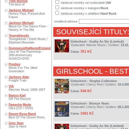
Tyler Bonnie
sledovat novinky od vydavatele
Udr
The best of
sledovat novinky v kategorii
Rock
Jackson Michael
History Past, Present And
sledovat novinky v oddělení
Hard Rock
Future
emailová adresa:
Jackson Michael
Blood On The Dance Floor -
History In The Mix
SOUVISEJÍCÍ TITULY
Youngbloods
Youngbloods / Earth Music /
Girlschool - Guilty As Sin (Limited)
Elephant Mountain
Vydavatel:
Warner Music
| Vydáno:
13.11
Domnerus/Hallberg/Erstand
351 Kč
Jazz At The Pawnshop -
Cena:
30th Anniversary
3xSACD+DVD
Prodigy
Music For The Jilted
GIRLSCHOOL
- BEST
Generation
Jackson Alan
Freight Train
Girlschool - Singles Collection
Vydavatel:
Cherry Red
| Vydáno:
19.3.20
V/A
Klezmer Music 1908-1927
548 Kč
Cena:
Bartos Karl
Off The Record
Girlschool - Bronze Years
Depeche Mode
Vydavatel:
Cherry Red
| Vydáno:
28.1.20
Ultra (CD + DVD)
1061 Kč
Cena:
Desert Rose Band
Best Of The Desert Rose..
Getz Stan
Girlschool - Guilty As Sin (Limited)
Stan Is Here