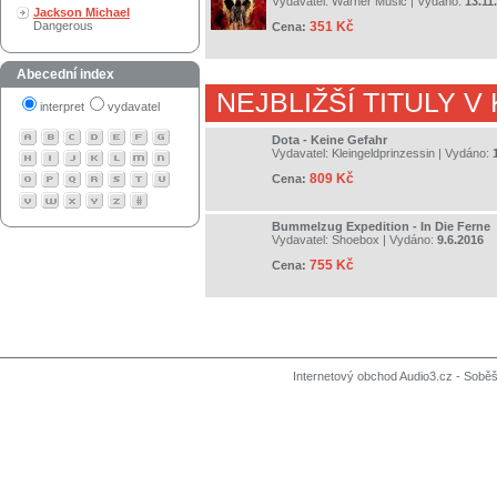
Vydavatel:
Warner Music
| Vydáno:
13.11
Jackson Michael
Dangerous
351 Kč
Cena:
Abecední index
NEJBLIŽŠÍ TITULY V
interpret
vydavatel
Dota - Keine Gefahr
Vydavatel:
Kleingeldprinzessin
| Vydáno:
809 Kč
Cena:
Bummelzug Expedition - In Die Ferne
Vydavatel:
Shoebox
| Vydáno:
9.6.2016
755 Kč
Cena:
Internetový obchod Audio3.cz - Soběši