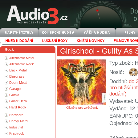
IHNED K DODÁNÍ
LUXUSNÍ BOXY
KNIŽNÍ NOVINKY
FILMOVÉ NOV
Girlschool
- Guilty As 
Rock
Alternative Metal
Typ zboží:
Alternative Rock
Black Metal
Nosič:
Bluegrass
Dodání:
do 3
Doom Metal
pro bližší i
Garage
dodání)
Gothic
Vydavatel:
U
Guitar Hero
Hard Rock
Klikněte pro zvětšení.
Vydáno:
12.
Hardcore
EAN/UPC: 0
Heavy Metal
Objednací k
Industrial
Krautrock