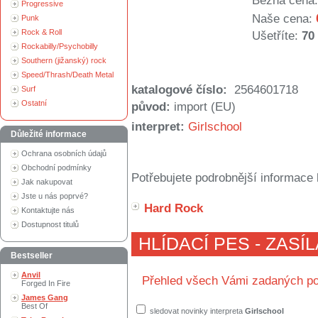
Běžná cena:
Progressive
Naše cena:
Punk
Rock & Roll
Ušetříte:
70
Rockabilly/Psychobilly
Southern (jižanský) rock
Speed/Thrash/Death Metal
katalogové číslo:
2564601718
Surf
Ostatní
původ:
import (EU)
interpret:
Girlschool
Důležité informace
Ochrana osobních údajů
Obchodní podmínky
Potřebujete podrobnější informace 
Jak nakupovat
Jste u nás poprvé?
Hard Rock
Kontaktujte nás
Dostupnost titulů
HLÍDACÍ PES - ZASÍ
Bestseller
Anvil
Přehled všech Vámi zadaných po
Forged In Fire
James Gang
Best Of
sledovat novinky interpreta
Girlschool