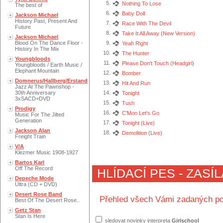
5.
Nothing To Lose
The best of
6.
Baby Doll
Jackson Michael
History Past, Present And
7.
Race With The Devil
Future
8.
Take It All Away (New Version)
Jackson Michael
Blood On The Dance Floor -
9.
Yeah Right
History In The Mix
10.
The Hunter
Youngbloods
11.
Please Don't Touch (Headgirl)
Youngbloods / Earth Music /
Elephant Mountain
12.
Bomber
Domnerus/Hallberg/Erstand
13.
Hit And Run
Jazz At The Pawnshop -
30th Anniversary
14.
Tonight
3xSACD+DVD
15.
Tush
Prodigy
16.
C'Mon Let's Go
Music For The Jilted
Generation
17.
Tonight (Live)
Jackson Alan
18.
Demolition (Live)
Freight Train
V/A
Klezmer Music 1908-1927
Bartos Karl
Off The Record
HLÍDACÍ PES - ZASÍ
Depeche Mode
Ultra (CD + DVD)
Desert Rose Band
Přehled všech Vámi zadaných po
Best Of The Desert Rose..
Getz Stan
Stan Is Here
sledovat novinky interpreta
Girlschool