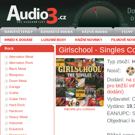
IHNED K DODÁNÍ
LUXUSNÍ BOXY
KNIŽNÍ NOVINKY
FILMOVÉ NOV
Girlschool
- Singles Co
Rock
Alternative Metal
Typ zboží:
Alternative Rock
Black Metal
Nosič:
Bluegrass
Dodání:
na d
Doom Metal
pro bližší i
Garage
dodání)
Gothic
Vydavatel:
C
Guitar Hero
Hard Rock
Vydáno:
19.
Klikněte pro zvětšení.
Hardcore
EAN/UPC: 5
Heavy Metal
Objednací k
Industrial
Krautrock