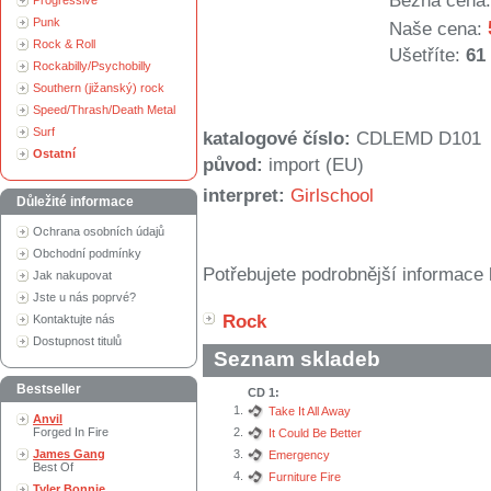
Běžná cena:
Progressive
Punk
Naše cena:
Rock & Roll
Ušetříte:
61
Rockabilly/Psychobilly
Southern (jižanský) rock
Speed/Thrash/Death Metal
Surf
katalogové číslo:
CDLEMD D101
Ostatní
původ:
import (EU)
interpret:
Girlschool
Důležité informace
Ochrana osobních údajů
Obchodní podmínky
Potřebujete podrobnější informace 
Jak nakupovat
Jste u nás poprvé?
Rock
Kontaktujte nás
Dostupnost titulů
Seznam skladeb
Bestseller
CD 1:
1.
Take It All Away
Anvil
Forged In Fire
2.
It Could Be Better
James Gang
3.
Emergency
Best Of
4.
Furniture Fire
Tyler Bonnie