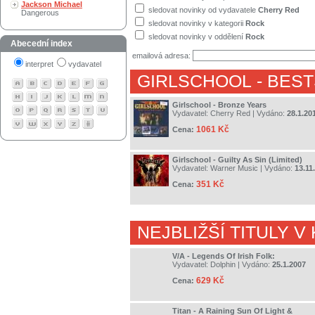
Jackson Michael
sledovat novinky od vydavatele
Cherry Red
Dangerous
sledovat novinky v kategorii
Rock
sledovat novinky v oddělení
Rock
Abecední index
emailová adresa:
interpret
vydavatel
GIRLSCHOOL
- BEST
Girlschool - Bronze Years
Vydavatel:
Cherry Red
| Vydáno:
28.1.20
1061 Kč
Cena:
Girlschool - Guilty As Sin (Limited)
Vydavatel:
Warner Music
| Vydáno:
13.11
351 Kč
Cena:
NEJBLIŽŠÍ TITULY V
V/A - Legends Of Irish Folk:
Vydavatel:
Dolphin
| Vydáno:
25.1.2007
629 Kč
Cena:
Titan - A Raining Sun Of Light &