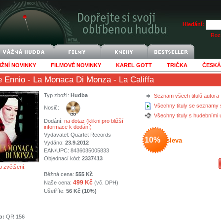
Hledání:
Rozš
IŽNÍ NOVINKY
FILMOVÉ NOVINKY
KAREL GOTT
TRIČKA
ČESKÁ
e Ennio
- La Monaca Di Monza - La Califfa
Typ zboží:
Hudba
Seznam všech titulů autora
Všechny tituly se seznamy 
Nosič:
Všechny tituly s hudebními
Dodání:
na dotaz (klikni pro bližší
informace k dodání)
Vydavatel:
Quartet Records
10%
sleva
Vydáno:
23.9.2012
EAN/UPC: 8436035005833
Objednací kód:
2337413
o zvětšení.
Běžná cena:
555 Kč
499 Kč
Naše cena:
(vč. DPH)
Ušetříte:
56 Kč (10%)
o:
QR 156