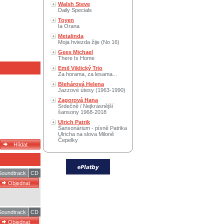
Walsh Steve
Daily Specials
Toyen
Ia Orana
Metalinda
Moja hviezda žije (No 16)
Gees Michael
There Is Home
Emil Viklický Trio
Za horama, za lesama...
Blehárová Helena
Jazzové útesy (1963-1990)
Zagorová Hana
Srdečně / Nejkrásnější
šansony 1968-2018
Ulrich Patrik
Šansonárium - písně Patrika
Ulricha na slova Miloně
Čepelky
 Soundtrack
CD
 Soundtrack
CD