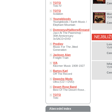
TOTO
Cen
Toto IV
TOTO
Isolation
Mor
Vyd
Youngbloods
Youngbloods / Earth Music /
Cen
Elephant Mountain
Domnerus/Hallberg/Erstand
Jazz At The Pawnshop -
30th Anniversary
NEJBLIŽ
3xSACD+DVD
Prodigy
Los
Music For The Jilted
Vyd
Generation
Cen
Jackson Alan
Freight Train
V/A
Ish
Klezmer Music 1908-1927
Vyd
Bartos Karl
Cen
Off The Record
Depeche Mode
Ultra (CD + DVD)
Desert Rose Band
Best Of The Desert Rose..
TOTO
Toto
Abecední index