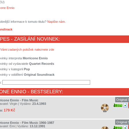
(EU)
cone Ennio
obnější informace k tomuto titulu?
Napište nám
.
undtrack
 PES - ZASÍLÁNÍ NOVINEK:
 Vámi zadaných položek naleznete zde
vinky interpreta
Morricone Ennio
ovinky od vydavatele
Quartet Records
vinky v kategorii
Pop
vinky v oddělení
Original Soundtrack
a:
ONE ENNIO
- BESTSELERY:
Original
ricone Ennio - Film Music
avatel:
Virgin
| Vydáno:
23.4.1993
10%
179 Kč
a:
Original
ricone Ennio - Film Music 1966-1987
avatel:
Emi
| Vydáno:
13.12.1991
10%