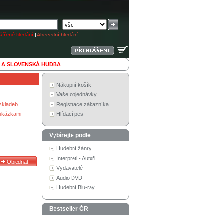
ířené hledání
|
Abecední hledání
 A SLOVENSKÁ HUDBA
Nákupní košík
Vaše objednávky
skladeb
Registrace zákazníka
 ukázkami
Hlídací pes
Vybírejte podle
Hudební žánry
Interpreti - Autoři
Vydavatelé
Audio DVD
Hudební Blu-ray
Bestseller ČR