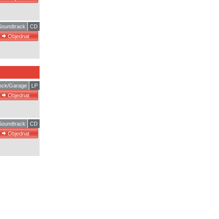
 Soundtrack
CD
ock/Garage
LP
 Soundtrack
CD