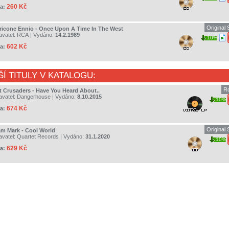
260 Kč
a:
Original
ricone Ennio - Once Upon A Time In The West
avatel:
RCA
| Vydáno:
14.2.1989
10%
602 Kč
a:
ŠÍ TITULY V KATALOGU:
R
t Crusaders - Have You Heard About..
avatel:
Dangerhouse
| Vydáno:
8.10.2015
10%
674 Kč
a:
Original
am Mark - Cool World
avatel:
Quartet Records
| Vydáno:
31.1.2020
10%
629 Kč
a: