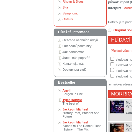
Rhytm & Blues
původ:
import 
Ska
interpret:
Morri
Symphonic
Ostatní
Potřebujete podr
Original So
Důležité informace
HLÍDACÍ
Ochrana osobních údajů
Obchodní podmínky
Přehled všech
Jak nakupovat
Jste u nás poprvé?
sledovat no
Kontaktujte nás
sledovat n
Dostupnost titulů
sledovat no
sledovat no
Bestseller
emailová adres
Anvil
MORRIC
Forged In Fire
Tyler Bonnie
Mor
The best of
Vyd
Jackson Michael
History Past, Present And
Cen
Future
Jackson Michael
Mor
Blood On The Dance Floor -
Vyd
History In The Mix