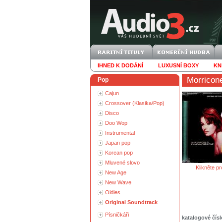
IHNED K DODÁNÍ
LUXUSNÍ BOXY
KN
Morricon
Pop
Cajun
Crossover (Klasika/Pop)
Disco
Doo Wop
Instrumental
Japan pop
Korean pop
Mluvené slovo
Klikněte pr
New Age
New Wave
Oldies
Original Soundtrack
Písničkáři
katalogové čísl