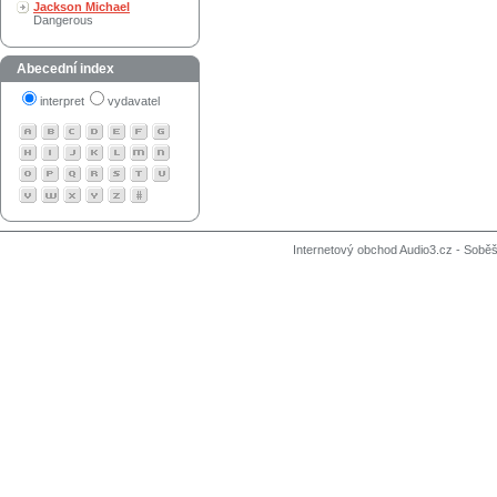
Jackson Michael
Dangerous
Abecední index
interpret
vydavatel
Internetový obchod Audio3.cz - Soběši