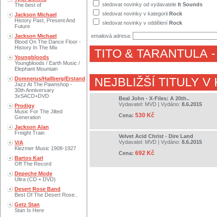
sledovat novinky od vydavatele
It Sounds
The best of
sledovat novinky v kategorii
Rock
Jackson Michael
History Past, Present And
sledovat novinky v oddělení
Rock
Future
Jackson Michael
emailová adresa:
Blood On The Dance Floor -
History In The Mix
TITO & TARANTULA
-
Youngbloods
Youngbloods / Earth Music /
Elephant Mountain
Domnerus/Hallberg/Erstand
NEJBLIŽŠÍ TITULY V
Jazz At The Pawnshop -
30th Anniversary
3xSACD+DVD
Beal John - X-Files: A 20th..
Vydavatel:
MVD
| Vydáno:
8.6.2015
Prodigy
Music For The Jilted
530 Kč
Cena:
Generation
Jackson Alan
Freight Train
Velvet Acid Christ - Dire Land
Vydavatel:
MVD
| Vydáno:
8.6.2015
V/A
Klezmer Music 1908-1927
692 Kč
Cena:
Bartos Karl
Off The Record
Depeche Mode
Ultra (CD + DVD)
Desert Rose Band
Best Of The Desert Rose..
Getz Stan
Stan Is Here