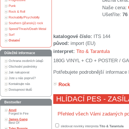
Běžná cena:
Progressive
Punk
Naše cena:
Rock & Roll
Ušetříte:
76
Rockabilly/Psychobilly
Southern (jižanský) rock
Speed/Thrash/Death Metal
Surf
katalogové číslo:
ITS 144
Ostatní
původ:
import (EU)
interpret:
Tito & Tarantula
Důležité informace
180G VINYL + CD + POSTER / 
Ochrana osobních údajů
Obchodní podmínky
Potřebujete podrobnější informace 
Jak nakupovat
Jste u nás poprvé?
Rock
Kontaktujte nás
Dostupnost titulů
HLÍDACÍ PES - ZASÍ
Bestseller
Anvil
Přehled všech Vámi zadaných po
Forged In Fire
James Gang
Best Of
sledovat novinky interpreta
Tito & Tarantula
Tyler Bonnie