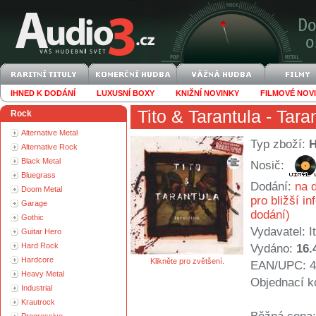
IHNED K DODÁNÍ
LUXUSNÍ BOXY
KNIŽNÍ NOVINKY
FILMOVÉ NOV
Tito & Tarantula
- Tara
Rock
Alternative Metal
Typ zboží:
Alternative Rock
Black Metal
Nosič:
Bluegrass
Dodání:
na d
Doom Metal
pro bližší i
Garage
dodání)
Gothic
Vydavatel:
I
Guitar Hero
Hard Rock
Vydáno:
16.
Hardcore
Klikněte pro zvětšení.
EAN/UPC: 4
Heavy Metal
Objednací k
Industrial
Krautrock