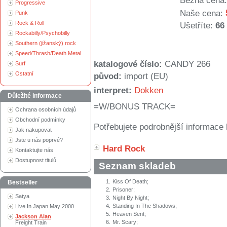
Běžná cena:
Progressive
Naše cena:
Punk
Rock & Roll
Ušetříte:
66
Rockabilly/Psychobilly
Southern (jižanský) rock
Speed/Thrash/Death Metal
katalogové číslo:
CANDY 266
Surf
Ostatní
původ:
import (EU)
interpret:
Dokken
Důležité informace
=W/BONUS TRACK=
Ochrana osobních údajů
Obchodní podmínky
Potřebujete podrobnější informace 
Jak nakupovat
Jste u nás poprvé?
Hard Rock
Kontaktujte nás
Dostupnost titulů
Seznam skladeb
1.
Kiss Of Death;
Bestseller
2.
Prisoner;
Satya
3.
Night By Night;
4.
Standing In The Shadows;
Live In Japan May 2000
5.
Heaven Sent;
Jackson Alan
6.
Mr. Scary;
Freight Train