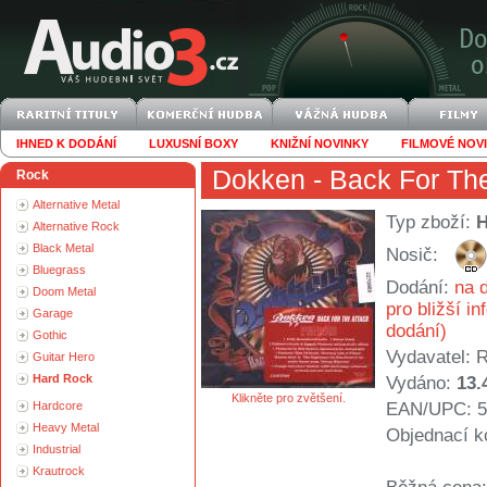
IHNED K DODÁNÍ
LUXUSNÍ BOXY
KNIŽNÍ NOVINKY
FILMOVÉ NOV
Dokken
- Back For Th
Rock
Alternative Metal
Typ zboží:
Alternative Rock
Black Metal
Nosič:
Bluegrass
Dodání:
na d
Doom Metal
pro bližší i
Garage
dodání)
Gothic
Vydavatel:
R
Guitar Hero
Hard Rock
Vydáno:
13.
Klikněte pro zvětšení.
Hardcore
EAN/UPC: 5
Heavy Metal
Objednací k
Industrial
Krautrock