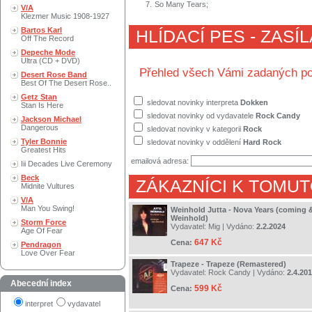
7.
So Many Tears;
V/A
Klezmer Music 1908-1927
Bartos Karl
HLÍDACÍ PES - ZASÍ
Off The Record
Depeche Mode
Ultra (CD + DVD)
Přehled všech Vámi zadaných po
Desert Rose Band
Best Of The Desert Rose..
Getz Stan
sledovat novinky interpreta
Dokken
Stan Is Here
sledovat novinky od vydavatele
Rock Candy
Jackson Michael
Dangerous
sledovat novinky v kategorii
Rock
Tyler Bonnie
sledovat novinky v oddělení
Hard Rock
Greatest Hits
emailová adresa:
Iii Decades Live Ceremony
Beck
ZÁKAZNÍCI K TOMUT
Midnite Vultures
V/A
Man You Swing!
Weinhold Jutta - Nova Years (coming 
Weinhold)
Storm Force
Vydavatel:
Mig
| Vydáno:
2.2.2024
Age Of Fear
647 Kč
Cena:
Pendragon
Love Over Fear
Trapeze - Trapeze (Remastered)
Vydavatel:
Rock Candy
| Vydáno:
2.4.20
Abecední index
599 Kč
Cena:
interpret
vydavatel