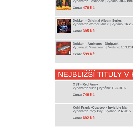
Vydavatel:
Flashback
| Vydáno:
30.6.199
476 Kč
Cena:
Dokken - Original Album Series
Vydavatel:
Warner Music
| Vydáno:
26.2.
395 Kč
Cena:
Dokken - Anthems - Digipack
Vydavatel:
Mausoleum
| Vydáno:
10.3.20
599 Kč
Cena:
NEJBLIŽŠÍ TITULY V
OST - Red Army
Vydavatel:
Milan
| Vydáno:
11.3.2015
746 Kč
Cena:
Kohl Frank -Quartet- - Invisible Man
Vydavatel:
Pony Boy
| Vydáno:
2.4.2015
692 Kč
Cena: