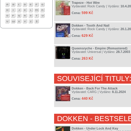
Trapeze - Hot Wire
Vydavatel:
Rock Candy
| Vydáno:
10.4.2
599 Kč
Cena:
Dokken - Tooth And Nail
Vydavatel:
Rock Candy
| Vydáno:
20.1.2
629 Kč
Cena:
Queensryche - Empire (Remastered)
Vydavatel:
Universal
| Vydáno:
28.7.2003
263 Kč
Cena:
SOUVISEJÍCÍ TITULY
Dokken - Back For The Attack
Vydavatel:
CARG
| Vydáno:
8.11.2024
440 Kč
Cena:
DOKKEN
- BESTSEL
Dokken - Under Lock And Key