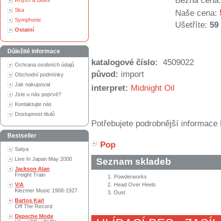
Běžná cena:
Rhytm & Blues
Ska
Naše cena:
Symphonic
Ušetříte:
59
Ostatní
Důležité informace
katalogové číslo:
4509022
Ochrana osobních údajů
původ:
import
Obchodní podmínky
Jak nakupovat
interpret:
Midnight Oil
Jste u nás poprvé?
Kontaktujte nás
Dostupnost titulů
Potřebujete podrobnější informace 
Bestseller
Pop
Satya
Live In Japan May 2000
Seznam skladeb
Jackson Alan
Freight Train
1.
Powderworks
V/A
2.
Head Over Heels
Klezmer Music 1908-1927
3.
Dust
Bartos Karl
Off The Record
Depeche Mode