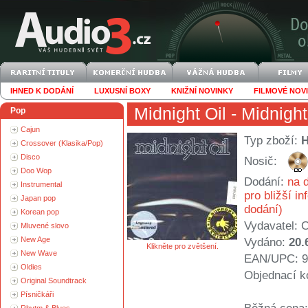
IHNED K DODÁNÍ
LUXUSNÍ BOXY
KNIŽNÍ NOVINKY
FILMOVÉ NOV
Midnight Oil
- Midnight
Pop
Cajun
Typ zboží:
Crossover (Klasika/Pop)
Disco
Nosič:
Doo Wop
Dodání:
na d
Instrumental
pro bližší i
Japan pop
dodání)
Korean pop
Vydavatel:
C
Mluvené slovo
New Age
Vydáno:
20.
Klikněte pro zvětšení.
New Wave
EAN/UPC: 9
Oldies
Objednací k
Original Soundtrack
Písničkáři