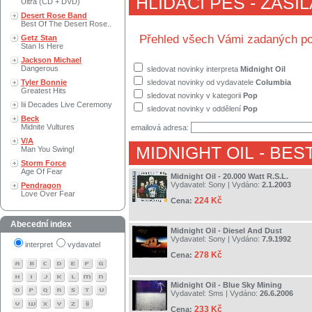
HLÍDACÍ PES - ZASÍ
Ultra (CD + DVD)
Desert Rose Band
Best Of The Desert Rose..
Přehled všech Vámi zadaných po
Getz Stan
Stan Is Here
Jackson Michael
Dangerous
sledovat novinky interpreta
Midnight Oil
Tyler Bonnie
sledovat novinky od vydavatele
Columbia
Greatest Hits
sledovat novinky v kategorii
Pop
Iii Decades Live Ceremony
sledovat novinky v oddělení
Pop
Beck
Midnite Vultures
emailová adresa:
V/A
MIDNIGHT OIL
- BES
Man You Swing!
Storm Force
Age Of Fear
Midnight Oil - 20.000 Watt R.S.L.
Vydavatel:
Sony
| Vydáno:
2.1.2003
Pendragon
Love Over Fear
224 Kč
Cena:
Abecední index
Midnight Oil - Diesel And Dust
Vydavatel:
Sony
| Vydáno:
7.9.1992
interpret
vydavatel
278 Kč
Cena:
Midnight Oil - Blue Sky Mining
Vydavatel:
Sms
| Vydáno:
26.6.2006
233 Kč
Cena: