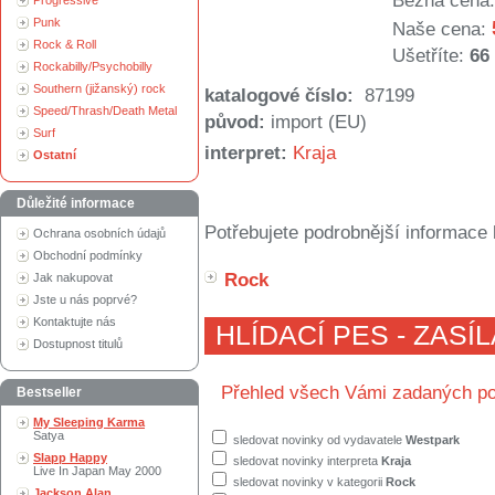
Běžná cena:
Progressive
Punk
Naše cena:
Rock & Roll
Ušetříte:
66
Rockabilly/Psychobilly
Southern (jižanský) rock
katalogové číslo:
87199
Speed/Thrash/Death Metal
původ:
import (EU)
Surf
interpret:
Kraja
Ostatní
Důležité informace
Potřebujete podrobnější informace 
Ochrana osobních údajů
Obchodní podmínky
Rock
Jak nakupovat
Jste u nás poprvé?
Kontaktujte nás
HLÍDACÍ PES - ZASÍ
Dostupnost titulů
Přehled všech Vámi zadaných po
Bestseller
My Sleeping Karma
Satya
sledovat novinky od vydavatele
Westpark
Slapp Happy
sledovat novinky interpreta
Kraja
Live In Japan May 2000
sledovat novinky v kategorii
Rock
Jackson Alan