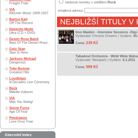
sledovat novinky v oddělení
Rock
Freight Train
V/A
emailová adresa:
Klezmer Music 1908-1927
Bartos Karl
NEJBLIŽŠÍ TITULY V
Off The Record
Depeche Mode
Iron Maiden - Interview Sessions -Digi-
Ultra (CD + DVD)
Vydavatel:
Chrome Dreams
| Vydáno:
30.
Desert Rose Band
Best Of The Desert Rose..
239 Kč
Cena:
Getz Stan
Stan Is Here
Tabadoul Orchestra - Wirld Wide Wah
Jackson Michael
Vydavatel:
Westpark
| Vydáno:
6.1.2011
Dangerous
599 Kč
Cena:
Tyler Bonnie
Greatest Hits
Loudblast
Iii Decades Live Ceremony
Beck
Midnite Vultures
V/A
Man You Swing!
Storm Force
Age Of Fear
Pendragon
Love Over Fear
Abecední index