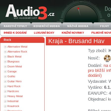
IHNED K DODÁNÍ
LUXUSNÍ BOXY
KNIŽNÍ NOVINKY
FILMOVÉ NOV
Kraja
- Brusand Hav
Rock
Alternative Metal
Typ zboží:
Alternative Rock
Black Metal
Nosič:
Bluegrass
Dodání:
na d
Doom Metal
pro bližší i
Garage
dodání)
Gothic
Vydavatel:
W
Guitar Hero
Hard Rock
Vydáno:
6.1
Hardcore
EAN/UPC: 4
Heavy Metal
Objednací k
Industrial
Krautrock