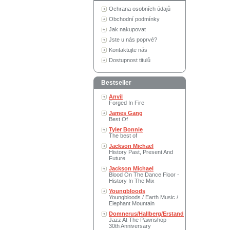
Ochrana osobních údajů
Obchodní podmínky
Jak nakupovat
Jste u nás poprvé?
Kontaktujte nás
Dostupnost titulů
Bestseller
Anvil
Forged In Fire
James Gang
Best Of
Tyler Bonnie
The best of
Jackson Michael
History Past, Present And
Future
Jackson Michael
Blood On The Dance Floor -
History In The Mix
Youngbloods
Youngbloods / Earth Music /
Elephant Mountain
Domnerus/Hallberg/Erstand
Jazz At The Pawnshop -
30th Anniversary