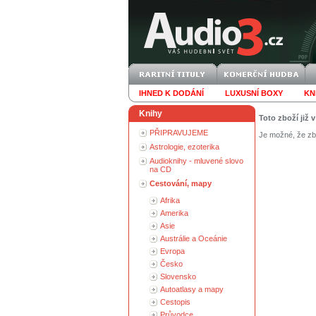
IHNED K DODÁNÍ
LUXUSNÍ BOXY
KN
Knihy
Toto zboží již 
PŘIPRAVUJEME
Je možné, že zbo
Astrologie, ezoterika
Audioknihy - mluvené slovo
na CD
Cestování, mapy
Afrika
Amerika
Asie
Austrálie a Oceánie
Evropa
Česko
Slovensko
Autoatlasy a mapy
Cestopis
Průvodce