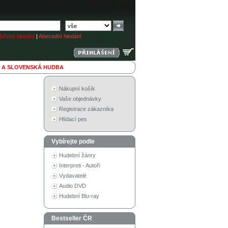
ířené hledání
|
Abecední hledání
 A SLOVENSKÁ HUDBA
Nákupní košík
Vaše objednávky
Registrace zákazníka
Hlídací pes
Vybírejte podle
Hudební žánry
Interpreti - Autoři
Vydavatelé
Audio DVD
Hudební Blu-ray
Bestseller ČR