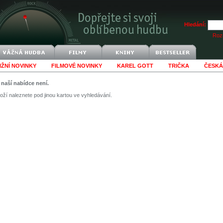
Hledání:
Rozš
IŽNÍ NOVINKY
FILMOVÉ NOVINKY
KAREL GOTT
TRIČKA
ČESKÁ
v naší nabídce není.
ží naleznete pod jinou kartou ve vyhledávání.