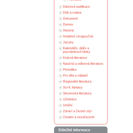
Dárkové publikace
Dítě a rodina
Dokument
Domov
Historie
Hudební cizojazyčné
Jazyky
Kalendáře, diáře a
poznámkové bloky
Krásná literatura
Naučná a odborná literatura
Periodika
Pro děti a mládež
Regionální literatura
Sci-fi, fantasy
Slovenská literatura
Učebnice
Umění
Zdraví a životní styl
Ostatní a nezařazené
Důležité informace