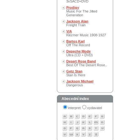
3xSACD+DVD
Prodigy
Music For The Jilted
Generation
Jackson Alan
Freight Train
V/A
Klezmer Music 1908-1927
Bartos Karl
Off The Record
Depeche Mode
Ultra (CD + DVD)
Desert Rose Band
Best Of The Desert Rose..
Getz Stan
Stan Is Here
Jackson Michael
Dangerous
Abecední index
interpret
vydavatel