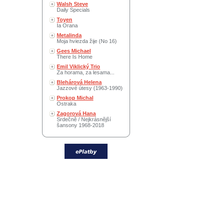
Walsh Steve
Daily Specials
Toyen
Ia Orana
Metalinda
Moja hviezda žije (No 16)
Gees Michael
There Is Home
Emil Viklický Trio
Za horama, za lesama...
Blehárová Helena
Jazzové útesy (1963-1990)
Prokop Michal
Ostraka
Zagorová Hana
Srdečně / Nejkrásnější
šansony 1968-2018