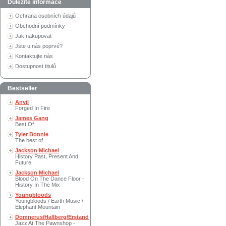
Důležité informace
Ochrana osobních údajů
Obchodní podmínky
Jak nakupovat
Jste u nás poprvé?
Kontaktujte nás
Dostupnost titulů
Bestseller
Anvil
Forged In Fire
James Gang
Best Of
Tyler Bonnie
The best of
Jackson Michael
History Past, Present And
Future
Jackson Michael
Blood On The Dance Floor -
History In The Mix
Youngbloods
Youngbloods / Earth Music /
Elephant Mountain
Domnerus/Hallberg/Erstand
Jazz At The Pawnshop -