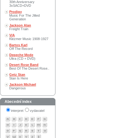
30th Anniversary
3xSACD+DVD
Prodigy
Music For The Jilted
Generation
Jackson Alan
Freight Train
V/A
Klezmer Music 1908-1927
Bartos Karl
Off The Record
Depeche Mode
Ultra (CD + DVD)
Desert Rose Band
Best Of The Desert Rose..
Getz Stan
Stan Is Here
Jackson Michael
Dangerous
Abecední index
interpret
vydavatel