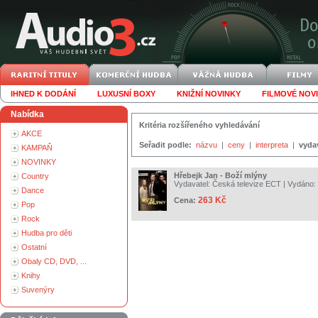
IHNED K DODÁNÍ
LUXUSNÍ BOXY
KNIŽNÍ NOVINKY
FILMOVÉ NOV
Nabídka
Kritéria rozšířeného vyhledávání
AKCE
Seřadit podle:
názvu
|
ceny
|
interpreta
|
vyda
KAMPAŇ
NOVINKY
Hřebejk Jan - Boží mlýny
Country
Vydavatel:
Česká televize ECT
| Vydáno:
Dance
263 Kč
Cena:
Pop
Rock
Hudba pro děti
Ostatní
Obaly CD, DVD, ...
Knihy
Suvenýry